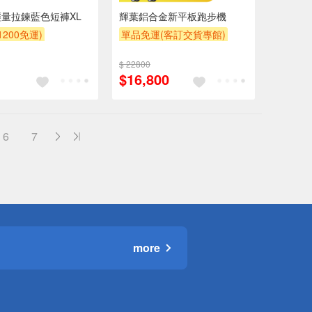
量拉鍊藍色短褲XL
輝葉鋁合金新平板跑步機
200免運)
單品免運(客訂交貨專館)
下單折
$ 22800
$16,800
6
7
more