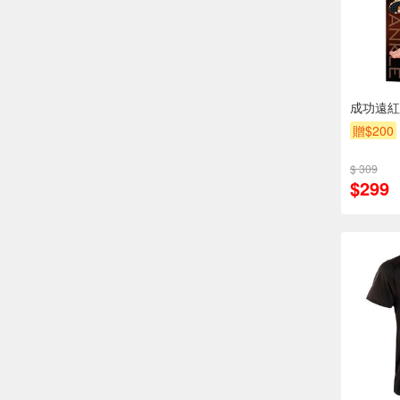
成功遠紅
贈$200
$ 309
$299