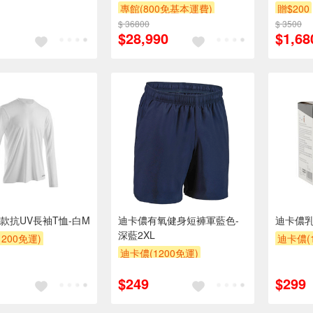
318-黑色
專館(800免基本運費)
贈$200
$ 36800
$ 3500
$28,990
$1,68
款抗UV長袖T恤-白M
迪卡儂有氧健身短褲軍藍色-
迪卡儂乳
深藍2XL
200免運)
迪卡儂(1
迪卡儂(1200免運)
$249
$299