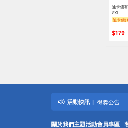
迪卡儂有
2XL
迪卡儂(1
$179
偏遠地區配
詐騙網頁！
得獎公告
活動快訊
熱門話題
銀行優惠
偏遠地區配
關於我們
主題活動
會員專區
詐騙網頁！