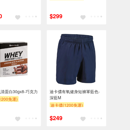
0
$299
清蛋白30gx8-巧克力
迪卡儂有氧健身短褲軍藍色-
深藍M
200免運)
迪卡儂(1200免運)
$249