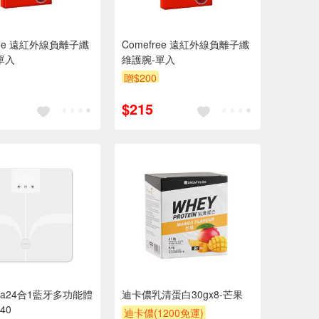
ree 遠紅外線負離子纖
Comefree 遠紅外線負離子纖
單入
維護腕-單入
贈$200
$215
ana24合1藍牙多功能體
迪卡儂乳清蛋白30gx8-芒果
40
迪卡儂(1200免運)