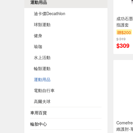
運動用品
迪卡儂Decathlon
成功石墨
球類運動
指護套
贈$200
健身
$ 319
$309
瑜珈
水上活動
輪類運動
運動用品
電動自行車
高爾夫球
車用百貨
Comef
輪胎中心
維護肘-