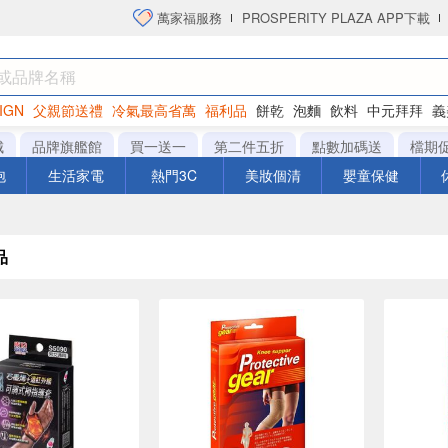
萬家福服務
PROSPERITY PLAZA APP下載
IGN
父親節送禮
冷氣最高省萬
福利品
餅乾
泡麵
飲料
中元拜拜
義
洋芋片
城
品牌旗艦館
買一送一
第二件五折
點數加碼送
檔期
泡
生活家電
熱門3C
美妝個清
嬰童保健
品