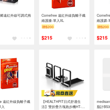
烯遠紅外線可調式拇
Comefree 遠紅外線負離子纖
Comef
維護膝-單入XL
維護踝-
贈$200
贈$200
$215
$215
ree 遠紅外線負離子纖
【HEALTHPIT日式舒適生
medis
單入
活】雙折疊方塊跑步機HT-
脂計BS3