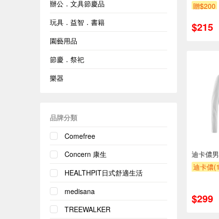
辦公．文具節慶品
贈$200
玩具．益智．書籍
$215
園藝用品
節慶．祭祀
樂器
品牌分類
Comefree
Concern 康生
迪卡儂男
迪卡儂(1
HEALTHPIT日式舒適生活
medisana
$299
TREEWALKER