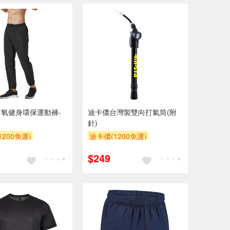
氧健身環保運動褲-
迪卡儂台灣製雙向打氣筒(附
針)
200免運)
迪卡儂(1200免運)
$249