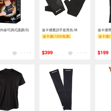
外線可調式護踝(S)
迪卡儂重訓手套黑色-M
迪卡儂男
迪卡儂(1200免運)
迪卡儂(1
$399
$199