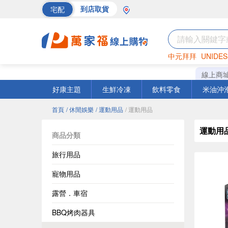
宅配
到店取貨
中元拜拜
UNIDES
巧克力
罐頭
海苔
線上商
好康主題
生鮮冷凍
飲料零食
米油沖
首頁
/ 休閒娛樂
/ 運動用品
/ 運動用品
運動用
商品分類
旅行用品
寵物用品
露營．車宿
BBQ烤肉器具