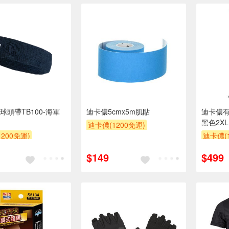
球頭帶TB100-海軍
迪卡儂5cmx5m肌貼
迪卡儂有
黑色2XL
迪卡儂(1200免運)
200免運)
迪卡儂(1
$149
$499