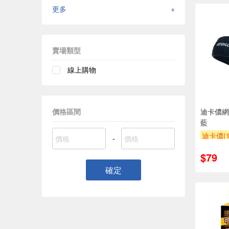
更多
+
賣場類型
線上購物
迪卡儂網
價格區間
藍
迪卡儂(1
-
$79
確定