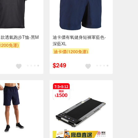
款透氣跑步T恤-黑M
迪卡儂有氧健身短褲軍藍色-
深藍XL
200免運)
迪卡儂(1200免運)
$249