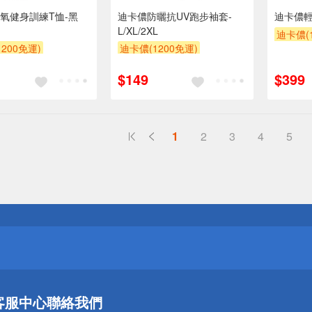
氧健身訓練T恤-黑
迪卡儂防曬抗UV跑步袖套-
迪卡儂輕
L/XL/2XL
迪卡儂(1
200免運)
迪卡儂(1200免運)
$149
$399
1
2
3
4
5
送
請小心！
送
客服中心
聯絡我們
請小心！