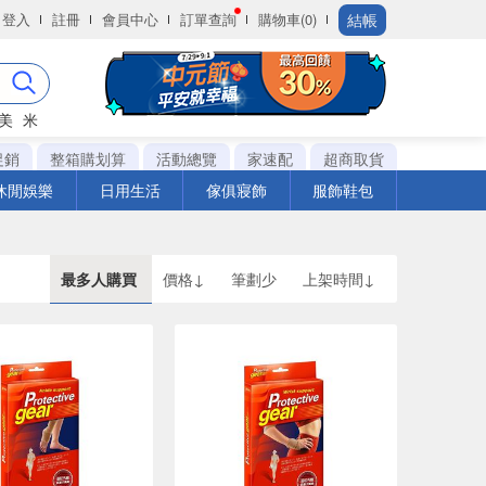
結帳
登入
註冊
會員中心
訂單查詢
購物車(0)
美
米
促銷
整箱購划算
活動總覽
家速配
超商取貨
休閒娛樂
日用生活
傢俱寢飾
服飾鞋包
最多人購買
價格↓
筆劃少
上架時間↓