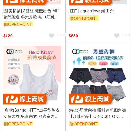
[凱美棉業] 3雙組 隨機出色 MIT
[江口] eguchitoys 縫工盒
台灣製造 冬天厚款 毛巾底純棉
贈OPENPOINT
止滑童襪/冬襪/防滑襪/寶寶襪/保
贈OPENPOINT
暖童襪 愛心點點款
$120
$680
(多款)Sanrio KITTY成長型胸衣
(多款)男童內褲 吸排速乾四角褲
女童內衣 兒童內衣 舒適童內衣
【旺達棉品】GK-CU01 GK-
成長胸衣 【旺達棉品】KT-
CS02
贈OPENPOINT
贈OPENPOINT
NNT209
訂單滿699享95折
訂單滿699享95折