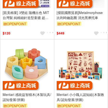
[凱美棉業] 3雙組 隨機出色 MIT
[傑凱國際貿易]Metalmorphose
台灣製 純棉細針造型童襪 超人
比利時鑰匙圈 消光黑摩托車
款 15-18cm
贈OPENPOINT
贈OPENPOINT
$120
$449
Mentari 感統益智積木(木製玩具/
Mentari 小小職人認知組(木製教
認知發展/拼圖)
具/認知發展/拼圖)
贈OPENPOINT
贈OPENPOINT