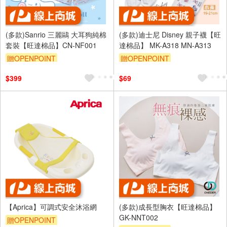
(多款)Sanrio 三麗鷗 大耳狗純棉
(多款)迪士尼 Disney 親子襪【旺
套裝【旺達棉品】CN-NF001
達棉品】 MK-A318 MN-A313
贈OPENPOINT
贈OPENPOINT
訂單滿699享95折
訂單滿699享95折
$399
$69
【Aprica】可調式安全沐浴網
(多款)成長型胸衣【旺達棉品】
GK-NNT002
贈OPENPOINT