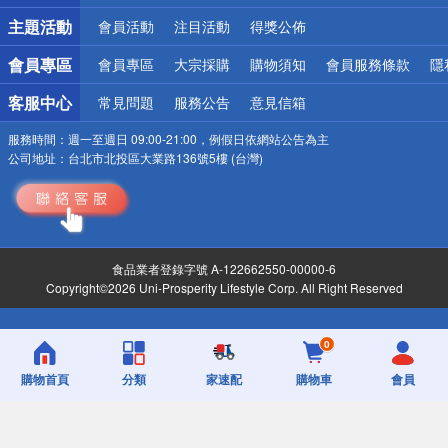
詐騙網頁！請小心！
主題活動
會員活動
注目活動
得獎公佈
會員專區
會員專區
大宗採購
購物須知
會員服務條款
隱
客服中心
常見問題
服務公告
意見信箱
服務時間：
週一至週日 09:00-21:00，例假日依網站公告為主
公司地址：
台北市北投區大業路136號5樓 (台灣)
食品業者登錄字號 A-122662550-00000-6
Copyright©2026 Uni-Prosperity Lifestyle Corp. All Right Reserved
0
購物首頁
分類
家速配
購物車
會員