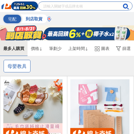
宅配
到店取貨
最多人購買
價格↓
筆劃少
上架時間↓
圖表
篩選
母嬰教具