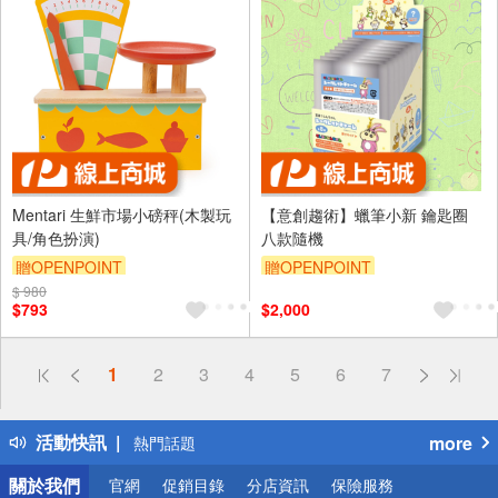
Mentari 生鮮市場小磅秤(木製玩
【意創趨術】蠟筆小新 鑰匙圈
具/角色扮演)
八款隨機
贈OPENPOINT
贈OPENPOINT
$ 980
$793
$2,000
偏遠地區配送
1
2
3
4
5
6
7
詐騙網頁！請小心！
得獎公告
活動快訊
more
熱門話題
銀行優惠
關於我們
官網
促銷目錄
分店資訊
保險服務
偏遠地區配送