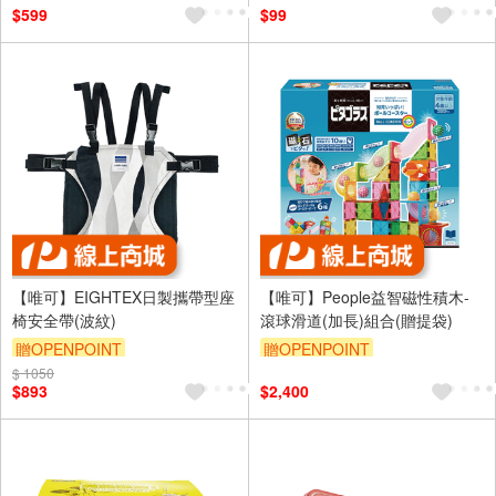
$599
$99
【唯可】EIGHTEX日製攜帶型座
【唯可】People益智磁性積木-
椅安全帶(波紋)
滾球滑道(加長)組合(贈提袋)
贈OPENPOINT
贈OPENPOINT
$ 1050
$893
$2,400