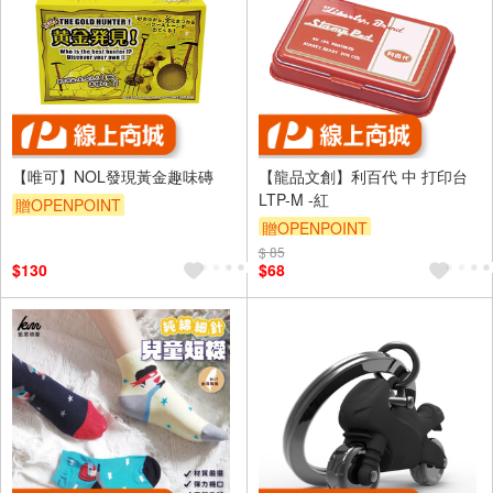
【唯可】NOL發現黃金趣味磚
【龍品文創】利百代 中 打印台
LTP-M -紅
贈OPENPOINT
贈OPENPOINT
$ 85
$130
$68