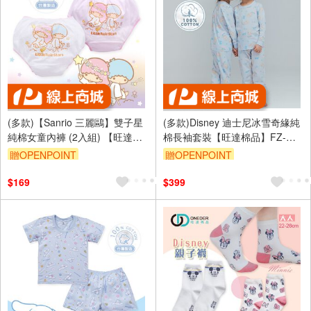
(多款)【Sanrio 三麗鷗】雙子星
(多款)Disney 迪士尼冰雪奇緣純
純棉女童內褲 (2入組) 【旺達棉
棉長袖套裝【旺達棉品】FZ-
品】 TS-CG002
NL002.FZ-NL004
贈OPENPOINT
贈OPENPOINT
訂單滿699享95折
訂單滿699享95折
$169
$399