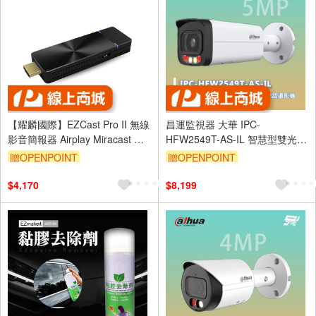
【耀麟國際】EZCast Pro II 無線
昌運監視器 大華 IPC-
影音簡報器 Airplay Miracast 教
HFW2549T-AS-IL 智慧型雙光定
室與會議應用最佳無線選擇
焦子彈型 WizSense 網路攝影機
贈OPENPOINT
贈OPENPOINT
$4,170
$8,199