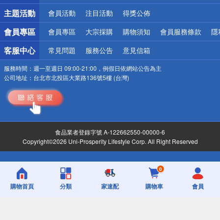
主題活動
會員活動
注目活動
得獎公佈
會員專區
會員專區
大宗採購
購物須知
會員服務條款
隱
客服中心
常見問題
服務公告
意見信箱
服務時間：
週一至週日 09:00-21:00，例假日依網站公告為主
公司地址：
台北市北投區大業路136號5樓 (台灣)
食品業者登錄字號 A-122662550-00000-6
Copyright©2026 Uni-Prosperity Lifestyle Corp. All Right Reserved
0
購物首頁
分類
家速配
購物車
會員