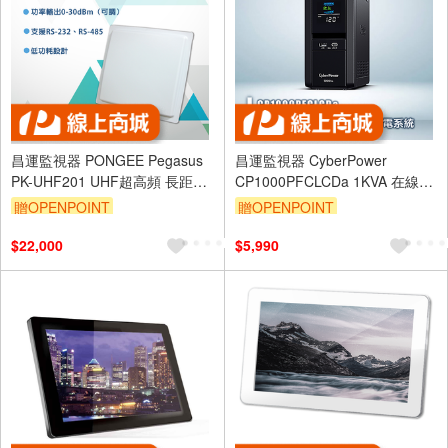
昌運監視器 PONGEE Pegasus
昌運監視器 CyberPower
PK-UHF201 UHF超高頻 長距離
CP1000PFCLCDa 1KVA 在線互
感應讀卡頭
動式PFC正弦波UPS不斷電系統
贈OPENPOINT
贈OPENPOINT
直立式
$22,000
$5,990