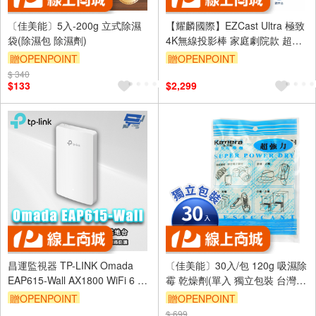
〔佳美能〕5入-200g 立式除濕
【耀麟國際】EZCast Ultra 極致
袋(除濕包 除濕劑)
4K無線投影棒 家庭劇院款 超高
畫質輸出
贈OPENPOINT
贈OPENPOINT
$ 340
$133
$2,299
昌運監視器 TP-LINK Omada
〔佳美能〕30入/包 120g 吸濕除
EAP615-Wall AX1800 WiFi 6 嵌
霉 乾燥劑(單入 獨立包裝 台灣
牆式無線基地台
製)
贈OPENPOINT
贈OPENPOINT
$ 699