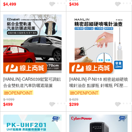
$4,499
$436
[HANLIN]-CAR5039鬆緊可調鋁
[HANLIN]-P-N018 精密超細硬噴
合金雙軌道汽車防曬遮陽簾
嘴針油壺 點膠瓶 針嘴瓶 PE壓瓶
印油瓶 印油分裝瓶
贈OPENPOINT
贈OPENPOINT
$ 1099
$ 629
$499
$299