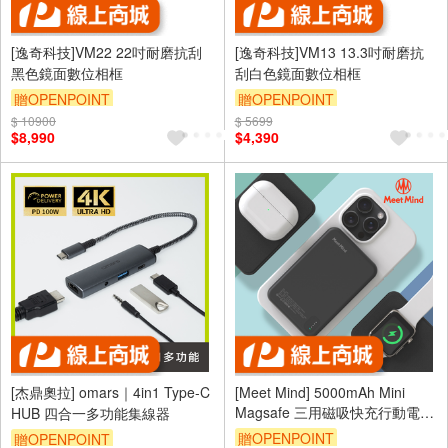
[逸奇科技]VM22 22吋耐磨抗刮
[逸奇科技]VM13 13.3吋耐磨抗
黑色鏡面數位相框
刮白色鏡面數位相框
贈OPENPOINT
贈OPENPOINT
$ 10900
$ 5699
$8,990
$4,390
[杰鼎奧拉] omars｜4in1 Type-C
[Meet Mind] 5000mAh Mini
Magsafe 三用磁吸快充行動電源
HUB 四合一多功能集線器
軍綠
贈OPENPOINT
贈OPENPOINT