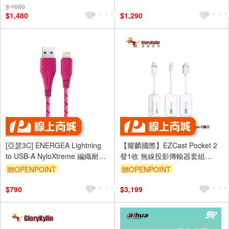
$ 1680
$1,480
$1,290
[亞瑟3C] ENERGEA Lightning
【耀麟國際】EZCast Pocket 2
to USB-A NyloXtreme 編織耐彎
發1收 無線投影傳輸器套組
折快速充電線 1.5M-粉色
HDMI+TypeC (三件套)
贈OPENPOINT
贈OPENPOINT
$790
$3,199