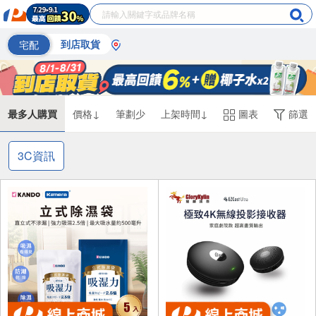
宅配
到店取貨
最多人購買
價格↓
筆劃少
上架時間↓
圖表
篩選
3C資訊