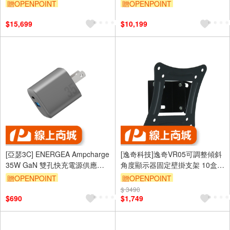
C230 3MP全彩網路攝影機*4
C450 5MP 網路攝影機*2
贈OPENPOINT
贈OPENPOINT
$15,699
$10,199
[亞瑟3C] ENERGEA Ampcharge
[逸奇科技]逸奇VR05可調整傾斜
35W GaN 雙孔快充電源供應器
角度顯示器固定壁掛支架 10盒/
PD快充 + QC3.0 充電頭
箱
贈OPENPOINT
贈OPENPOINT
$ 3490
$690
$1,749