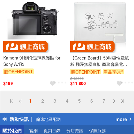
Kamera 9H鋼化玻璃保護貼 for
【Green Board】58吋磁性電紙
Sony A7R3
板 極淨無塵白板 商務會議電紙
板 局部清除電子白板 教學授課
贈OPENPOINT
贈OPENPOINT
單品享8折
白板 附T型電動大板擦
$ 12500
$199
$11,800
偏遠地區配送
詐騙網頁！請小心！
得獎公告
1
2
3
4
5
6
7
熱門話題
銀行優惠
活動快訊
more
偏遠地區配送
詐騙網頁！請小心！
關於我們
官網
促銷目錄
分店資訊
保險服務