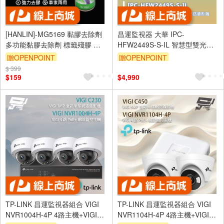
[HANLIN]-MG5169 黏膠去除劑
昌運監視器 大華 IPC-
多功能黏膠去除劑 標籤殘膠 去
HFW2449S-S-IL 智慧型雙光定
除殘膠 除殘膠 消膠劑 殘膠去除
焦子彈型 WizSense 網路攝影機
贈OPENPOINT
贈OPENPOINT
劑
$ 399
$159
$4,990
TP-LINK 昌運監視器組合 VIGI
TP-LINK 昌運監視器組合 VIGI
NVR1004H-4P 4路主機+VIGI
NVR1104H-4P 4路主機+VIGI