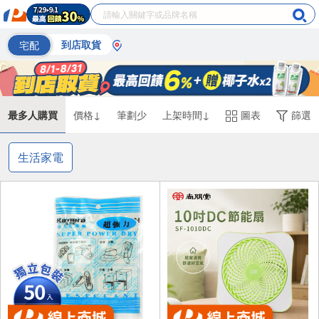
宅配
到店取貨
最多人購買
價格↓
筆劃少
上架時間↓
圖表
篩選
生活家電