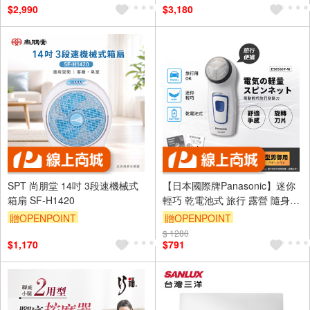
$2,990
$3,180
SPT 尚朋堂 14吋 3段速機械式
【日本國際牌Panasonic】迷你
箱扇 SF-H1420
輕巧 乾電池式 旅行 露營 隨身電
動刮鬍刀(可拆式清潔)ES6500P-
贈OPENPOINT
贈OPENPOINT
W
$ 1280
$1,170
$791