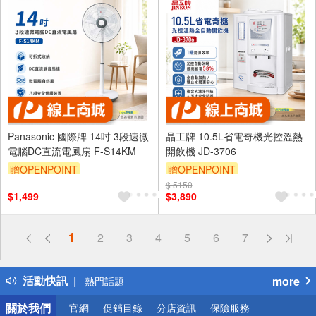
Panasonic 國際牌 14吋 3段速微
晶工牌 10.5L省電奇機光控溫熱
電腦DC直流電風扇 F-S14KM
開飲機 JD-3706
贈OPENPOINT
贈OPENPOINT
$ 5150
$1,499
$3,890
偏遠地區配送
1
2
3
4
5
6
7
詐騙網頁！請小心！
得獎公告
活動快訊
more
熱門話題
銀行優惠
關於我們
官網
促銷目錄
分店資訊
保險服務
偏遠地區配送