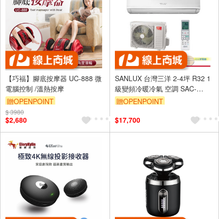
【巧福】腳底按摩器 UC-888 微
SANLUX 台灣三洋 2-4坪 R32 1
電腦控制 /溫熱按摩
級變頻冷暖冷氣 空調 SAC-
V22HR3/SAE-V22HR3
贈OPENPOINT
贈OPENPOINT
$ 3980
$2,680
$17,700