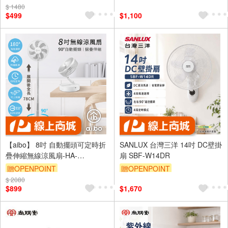
$ 1480
$499
$1,100
【aibo】 8吋 自動擺頭可定時折
SANLUX 台灣三洋 14吋 DC壁掛
疊伸縮無線涼風扇-HA-
扇 SBF-W14DR
FAN1143-W-白色
贈OPENPOINT
贈OPENPOINT
$ 2080
$899
$1,670