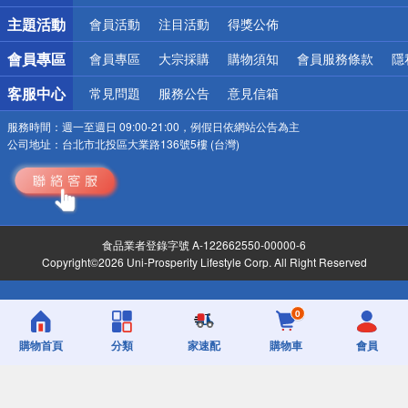
詐騙網頁！請小心！
主題活動
會員活動
注目活動
得獎公佈
會員專區
會員專區
大宗採購
購物須知
會員服務條款
隱
客服中心
常見問題
服務公告
意見信箱
服務時間：
週一至週日 09:00-21:00，例假日依網站公告為主
公司地址：
台北市北投區大業路136號5樓 (台灣)
食品業者登錄字號 A-122662550-00000-6
Copyright©2026 Uni-Prosperity Lifestyle Corp. All Right Reserved
0
購物首頁
分類
家速配
購物車
會員