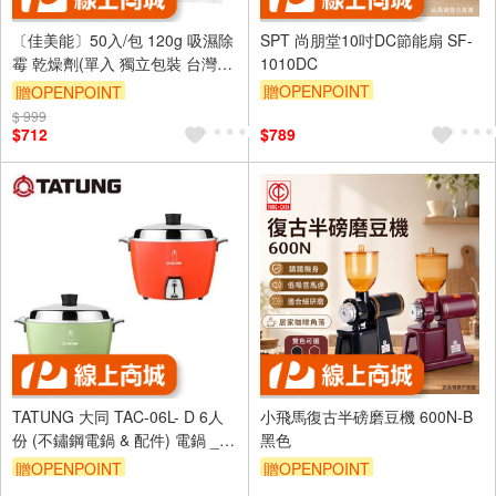
〔佳美能〕50入/包 120g 吸濕除
SPT 尚朋堂10吋DC節能扇 SF-
霉 乾燥劑(單入 獨立包裝 台灣
1010DC
製)
贈OPENPOINT
贈OPENPOINT
$ 999
$712
$789
TATUNG 大同 TAC-06L- D 6人
小飛馬復古半磅磨豆機 600N-B
份 (不鏽鋼電鍋 & 配件) 電鍋 _
黑色
大同公司貨
贈OPENPOINT
贈OPENPOINT