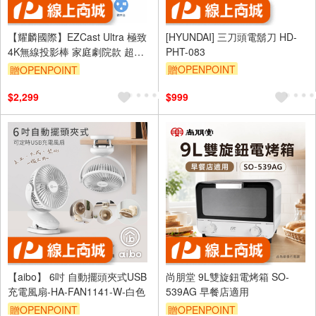
【耀麟國際】EZCast Ultra 極致
[HYUNDAI] 三刀頭電鬍刀 HD-
4K無線投影棒 家庭劇院款 超高
PHT-083
畫質輸出
贈OPENPOINT
贈OPENPOINT
$2,299
$999
【aibo】 6吋 自動擺頭夾式USB
尚朋堂 9L雙旋鈕電烤箱 SO-
充電風扇-HA-FAN1141-W-白色
539AG 早餐店適用
贈OPENPOINT
贈OPENPOINT