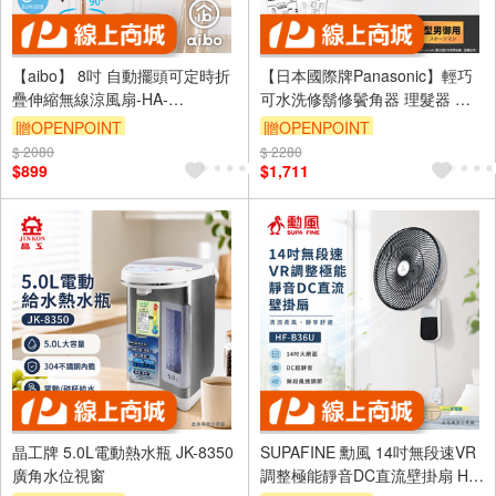
【aibo】 8吋 自動擺頭可定時折
【日本國際牌Panasonic】輕巧
疊伸縮無線涼風扇-HA-
可水洗修鬍修鬢角器 理髮器 刮
FAN1143-BR-奶茶棕
鬍刀 電剪 ER2403
贈OPENPOINT
贈OPENPOINT
$ 2080
$ 2280
$899
$1,711
晶工牌 5.0L電動熱水瓶 JK-8350
SUPAFINE 勳風 14吋無段速VR
廣角水位視窗
調整極能靜音DC直流壁掛扇 HF-