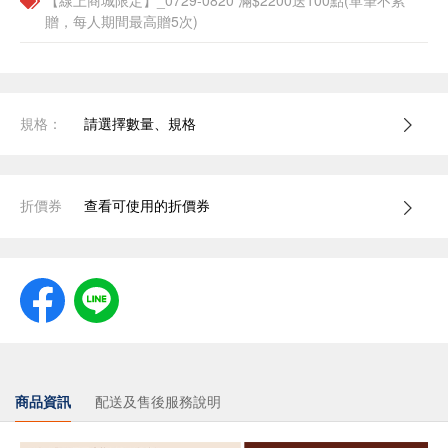
【線上商城限定】_0729-0820 滿$2200送100點(單筆不累
贈，每人期間最高贈5次)
規格：
請選擇數量、規格
折價券
查看可使用的折價券
商品資訊
配送及售後服務說明