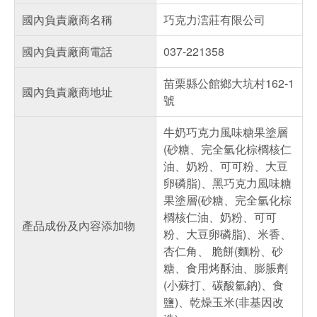
國內負責廠商名稱
巧克力澐莊有限公司
國內負責廠商電話
037-221358
苗栗縣公館鄉大坑村162-1
國內負責廠商地址
號
牛奶巧克力風味糖果塗層
(砂糖、完全氫化棕櫚核仁
油、奶粉、可可粉、大豆
卵磷脂)、黑巧克力風味糖
果塗層(砂糖、完全氫化棕
櫚核仁油、奶粉、可可
產品成份及內容添加物
粉、大豆卵磷脂)、米香、
杏仁角、 脆餅(麵粉、砂
糖、食用烤酥油、膨脹劑
(小蘇打、碳酸氫鈉)、食
鹽)、乾燥玉米(非基因改