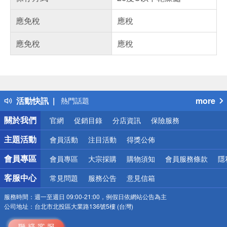
應免稅
應稅
應免稅
應稅
偏遠地區配送
詐騙網頁！請小心！
得獎公告
活動快訊
more
熱門話題
銀行優惠
關於我們
官網
促銷目錄
分店資訊
保險服務
偏遠地區配送
詐騙網頁！請小心！
主題活動
會員活動
注目活動
得獎公佈
會員專區
會員專區
大宗採購
購物須知
會員服務條款
隱
客服中心
常見問題
服務公告
意見信箱
服務時間：
週一至週日 09:00-21:00，例假日依網站公告為主
公司地址：
台北市北投區大業路136號5樓 (台灣)