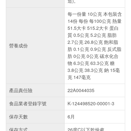
造)。
每一份量 10公克 本包裝含
14份 每份 每100公克 熱量
51.5大卡 515.2大卡 蛋白
質 0.5公克 5.2公克 脂肪
2.7公克 26.8公克 飽和脂
營養成份
肪 0.1公克 0.9公克 反式脂
肪 0公克 0公克 碳水化合
物 6.3公克 63.3公克 糖
3.8公克 38.3公克 鈉 15毫
克 147毫克
產品責任險
22A0044035
食品業者登錄字號
K-124498520-00001-3
保存天數
6月
保存方式
26度C以下乾燥處