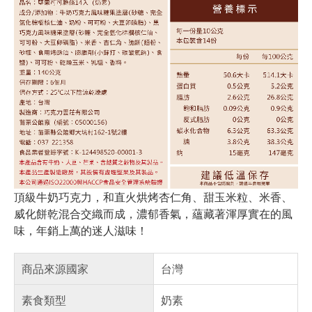
頂級牛奶巧克力，和直火烘烤杏仁角、甜玉米粒、米香、
威化餅乾混合交織而成，濃郁香氣，蘊藏著渾厚實在的風
味，年銷上萬的迷人滋味！
商品來源國家
台灣
素食類型
奶素