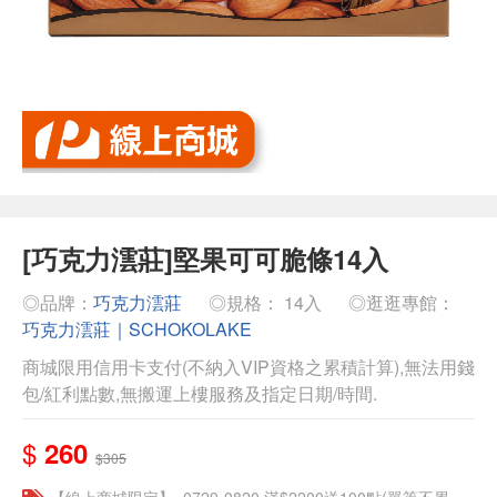
[巧克力澐莊]堅果可可脆條14入
◎品牌：
巧克力澐莊
◎規格： 14入
◎逛逛專館：
巧克力澐莊｜SCHOKOLAKE
商城限用信用卡支付(不納入VIP資格之累積計算),無法用錢
包/紅利點數,無搬運上樓服務及指定日期/時間.
$
260
$305