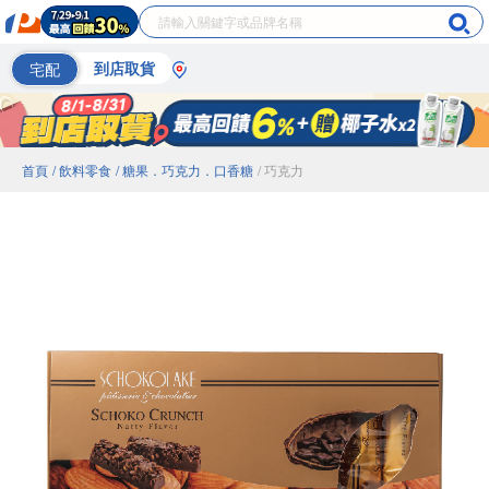
宅配
到店取貨
首頁
/ 飲料零食
/ 糖果．巧克力．口香糖
/ 巧克力