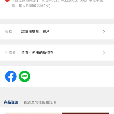
【線上商城限定】_0729-0820 滿$2200送100點(單筆不累
贈，每人期間最高贈5次)
規格：
請選擇數量、規格
折價券
查看可使用的折價券
商品資訊
配送及售後服務說明