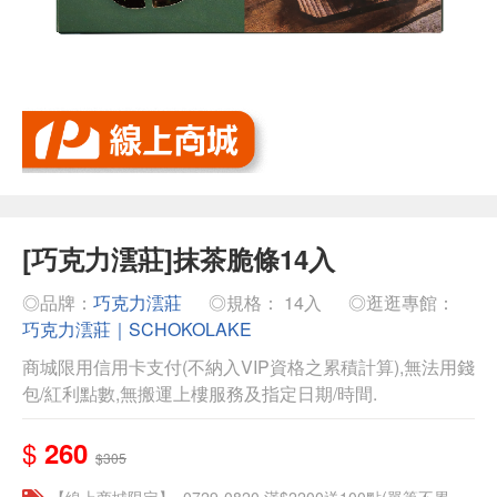
[巧克力澐莊]抹茶脆條14入
◎品牌：
巧克力澐莊
◎規格： 14入
◎逛逛專館：
巧克力澐莊｜SCHOKOLAKE
商城限用信用卡支付(不納入VIP資格之累積計算),無法用錢
包/紅利點數,無搬運上樓服務及指定日期/時間.
$
260
$305