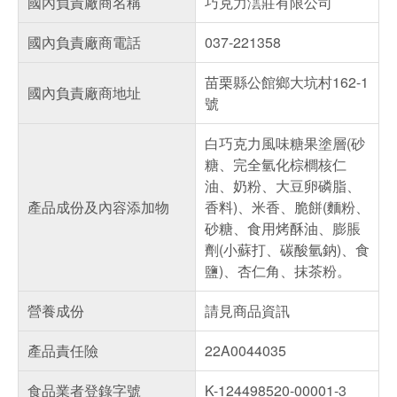
國內負責廠商名稱
巧克力澐莊有限公司
國內負責廠商電話
037-221358
苗栗縣公館鄉大坑村162-1
國內負責廠商地址
號
白巧克力風味糖果塗層(砂
糖、完全氫化棕櫚核仁
油、奶粉、大豆卵磷脂、
產品成份及內容添加物
香料)、米香、脆餅(麵粉、
砂糖、食用烤酥油、膨脹
劑(小蘇打、碳酸氫鈉)、食
鹽)、杏仁角、抹茶粉。
營養成份
請見商品資訊
產品責任險
22A0044035
食品業者登錄字號
K-124498520-00001-3