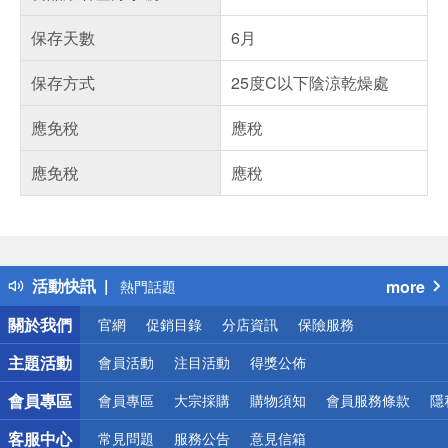
保存天數
6月
保存方式
25度C以下陰涼乾燥處
應免稅
應稅
應免稅
應稅
偏遠地區配送
詐騙網頁！請小心！
得獎公告
活動快訊
more
熱門話題
銀行優惠
關於我們
官網
促銷目錄
分店資訊
保險服務
偏遠地區配送
詐騙網頁！請小心！
主題活動
會員活動
注目活動
得獎公佈
會員專區
會員專區
大宗採購
購物須知
會員服務條款
隱
客服中心
常見問題
服務公告
意見信箱