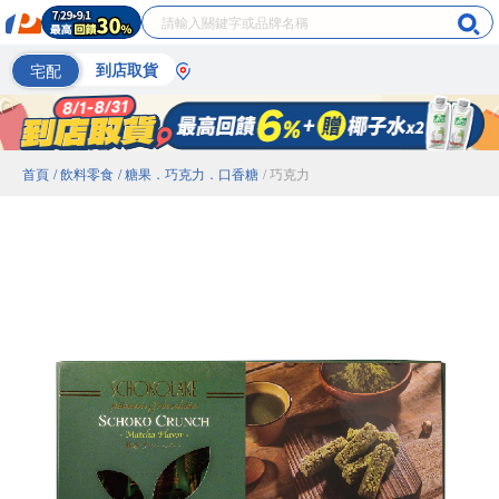
宅配
到店取貨
首頁
/ 飲料零食
/ 糖果．巧克力．口香糖
/ 巧克力