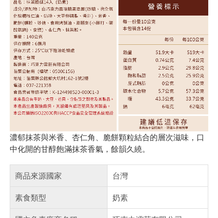
濃郁抹茶與米香、杏仁角、脆餅顆粒結合的層次滋味，口
中化開的甘醇飽滿抹茶香氣，餘韻久繞。
商品來源國家
台灣
素食類型
奶素