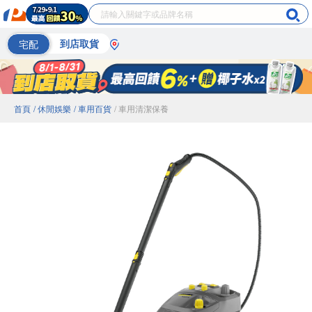
宅配
到店取貨
首頁
/ 休閒娛樂
/ 車用百貨
/ 車用清潔保養