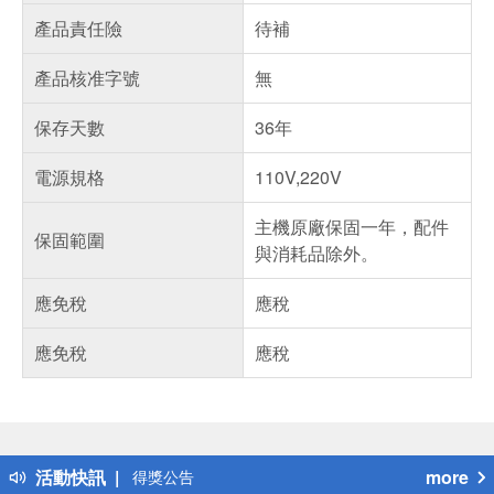
產品責任險
待補
產品核准字號
無
保存天數
36年
電源規格
110V,220V
主機原廠保固一年，配件
保固範圍
與消耗品除外。
應免稅
應稅
應免稅
應稅
偏遠地區配送
詐騙網頁！請小心！
得獎公告
活動快訊
more
熱門話題