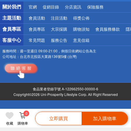
銀行優惠
關於我們
官網
促銷目錄
分店資訊
保險服務
偏遠地區配送
詐騙網頁！請小心！
主題活動
會員活動
注目活動
得獎公佈
會員專區
會員專區
大宗採購
購物須知
會員服務條款
隱
客服中心
常見問題
服務公告
意見信箱
服務時間：
週一至週日 09:00-21:00，例假日依網站公告為主
公司地址：
台北市北投區大業路136號5樓 (台灣)
食品業者登錄字號 A-122662550-00000-6
Copyright©2026 Uni-Prosperity Lifestyle Corp. All Right Reserved
0
立即購買
加入購物車
收藏
購物車