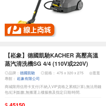
【崧象】德國凱馳KACHER 高壓高溫
蒸汽清洗機SG 4/4 (110V或220V)
◎品牌：
德國凱馳
◎規格： 475 x 320 x 275
◎逛逛
專館：
崧象有限公司
商城限用信用卡支付(不納入VIP資格之累積計算),無法用錢
包/紅利點數,無搬運上樓服務及指定日期/時間.
$
45150