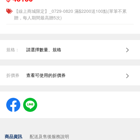
【線上商城限定】_0729-0820 滿$2200送100點(單筆不累
贈，每人期間最高贈5次)
規格：
請選擇數量、規格
折價券
查看可使用的折價券
商品資訊
配送及售後服務說明