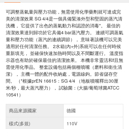
可調整蒸氣量與壓力功能，無需使用化學藥劑就可達成完
美的清潔效果 SG 4/4是一個具備緊湊外型和堅固的蒸汽清
洗機， 它提供了出色的蒸氣動力和認證的消毒*。 最佳的
清潔效果達到歸功於它具備4 bar蒸汽壓力。 連續可調蒸氣
量和壓力功能（蒸汽的連續調節）， 意味著該機可以完美
適用於任何清潔任務。 2水箱(內+外)系統可以在任何時候
重新填充， 並確保快速加熱時間以及不間斷運行。 溫度指
示器也有助於確保最佳的清潔效果。 本機非常靈活和f且無
需使用化學品。 整套設備包括兩個種噴嘴（磨料和衛生清
潔）， 主機一體的配件收納處，電源線鉤。節省儲存空
間。 （*根據prEN 16615：SG 4/4 （地板噴嘴釋出30厘
米/秒，最大蒸汽壓力）， 試驗菌：(大腸/葡萄球菌ATCC
10541）
商品來源國家
德國
樣式(多規)
110V