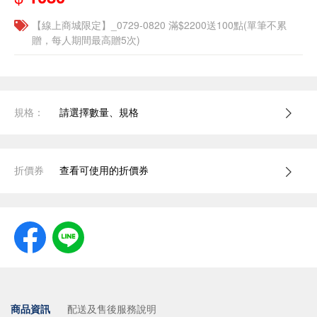
【線上商城限定】_0729-0820 滿$2200送100點(單筆不累
贈，每人期間最高贈5次)
規格：
請選擇數量、規格
折價券
查看可使用的折價券
商品資訊
配送及售後服務說明