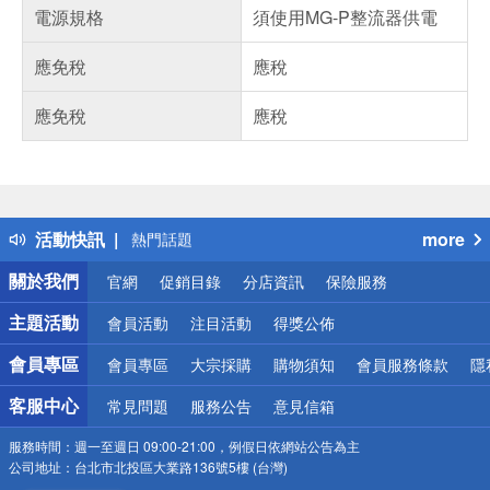
電源規格
須使用MG-P整流器供電
應免稅
應稅
應免稅
應稅
偏遠地區配送
詐騙網頁！請小心！
得獎公告
活動快訊
more
熱門話題
銀行優惠
關於我們
官網
促銷目錄
分店資訊
保險服務
偏遠地區配送
詐騙網頁！請小心！
主題活動
會員活動
注目活動
得獎公佈
會員專區
會員專區
大宗採購
購物須知
會員服務條款
隱
客服中心
常見問題
服務公告
意見信箱
服務時間：
週一至週日 09:00-21:00，例假日依網站公告為主
公司地址：
台北市北投區大業路136號5樓 (台灣)