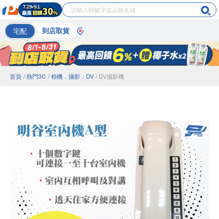
宅配
到店取貨
首頁
/ 熱門3C
/ 相機．攝影．DV
/ DV攝影機