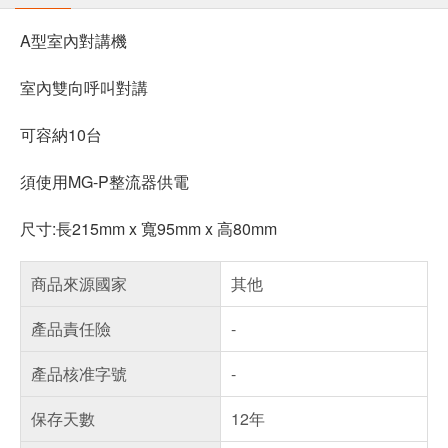
A型室內對講機
室內雙向呼叫對講
可容納10台
須使用MG-P整流器供電
尺寸:長215mm x 寬95mm x 高80mm
商品來源國家
其他
產品責任險
-
產品核准字號
-
保存天數
12年