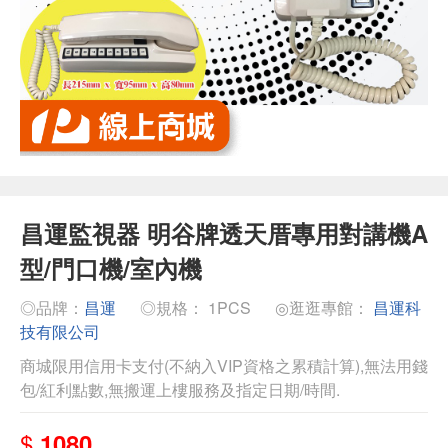
昌運監視器 明谷牌透天厝專用對講機A
型/門口機/室內機
◎品牌：
昌運
◎規格： 1PCS
◎逛逛專館：
昌運科
技有限公司
商城限用信用卡支付(不納入VIP資格之累積計算),無法用錢
包/紅利點數,無搬運上樓服務及指定日期/時間.
$
1080