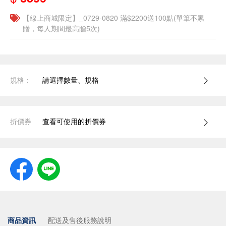
【線上商城限定】_0729-0820 滿$2200送100點(單筆不累
贈，每人期間最高贈5次)
規格：
請選擇數量、規格
折價券
查看可使用的折價券
商品資訊
配送及售後服務說明