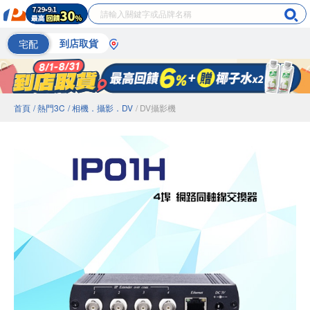
宅配
到店取貨
首頁
/ 熱門3C
/ 相機．攝影．DV
/ DV攝影機