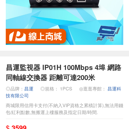
昌運監視器 IP01H 100Mbps 4埠 網路
同軸線交換器 距離可達200米
◎品牌：
昌運
◎規格： 1PCS
◎逛逛專館：
昌運科
技有限公司
商城限用信用卡支付(不納入VIP資格之累積計算),無法用錢
包/紅利點數,無搬運上樓服務及指定日期/時間.
$
3599