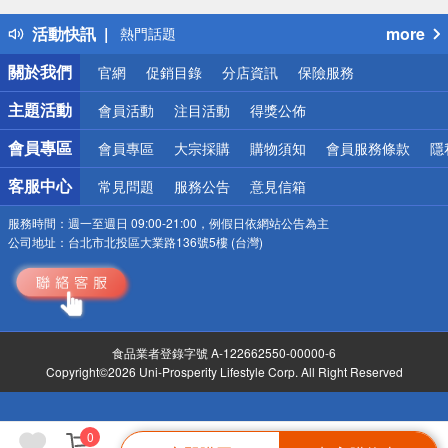
得獎公告
活動快訊
more
熱門話題
銀行優惠
關於我們
官網
促銷目錄
分店資訊
保險服務
偏遠地區配送
詐騙網頁！請小心！
主題活動
會員活動
注目活動
得獎公佈
會員專區
會員專區
大宗採購
購物須知
會員服務條款
隱
客服中心
常見問題
服務公告
意見信箱
服務時間：
週一至週日 09:00-21:00，例假日依網站公告為主
公司地址：
台北市北投區大業路136號5樓 (台灣)
食品業者登錄字號 A-122662550-00000-6
Copyright©2026 Uni-Prosperity Lifestyle Corp. All Right Reserved
0