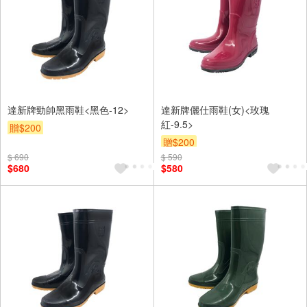
達新牌勁帥黑雨鞋<黑色-12>
達新牌儷仕雨鞋(女)<玫瑰
紅-9.5>
贈$200
贈$200
$ 690
$ 590
$680
$580