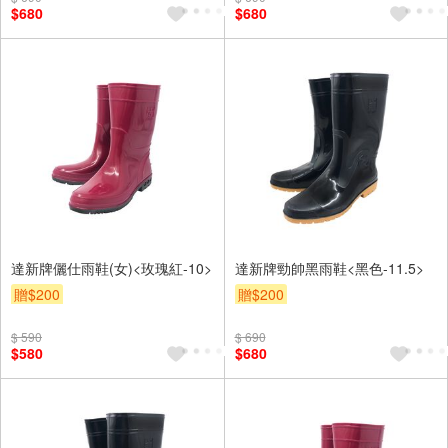
$680
$680
達新牌儷仕雨鞋(女)<玫瑰紅-10>
達新牌勁帥黑雨鞋<黑色-11.5>
贈$200
贈$200
$ 590
$ 690
$580
$680