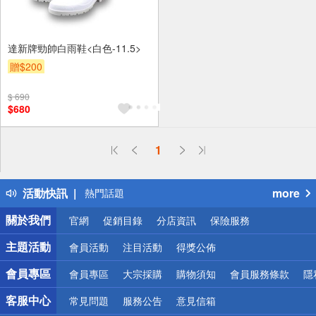
達新牌勁帥白雨鞋<白色-11.5>
贈$200
$ 690
$680
偏遠地區配送
1
詐騙網頁！請小心！
得獎公告
活動快訊
more
熱門話題
銀行優惠
關於我們
官網
促銷目錄
分店資訊
保險服務
偏遠地區配送
詐騙網頁！請小心！
主題活動
會員活動
注目活動
得獎公佈
會員專區
會員專區
大宗採購
購物須知
會員服務條款
隱
客服中心
常見問題
服務公告
意見信箱