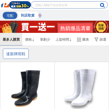
宅配
到店取貨
最多人購買
價格↓
筆劃少
上架時間↓
圖表
篩選
達新牌雨鞋