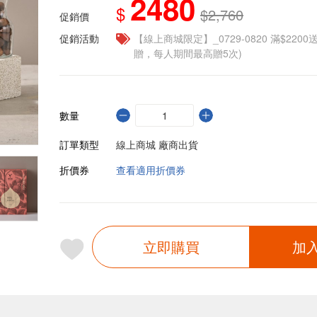
2480
$
$2,760
促銷價
促銷活動
【線上商城限定】_0729-0820 滿$2200
贈，每人期間最高贈5次)
數量
訂單類型
線上商城 廠商出貨
折價券
查看適用折價券
立即購買
加