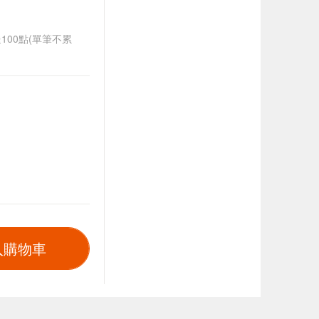
送100點(單筆不累
入購物車