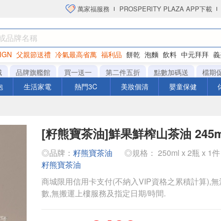
萬家福服務
PROSPERITY PLAZA APP下載
IGN
父親節送禮
冷氣最高省萬
福利品
餅乾
泡麵
飲料
中元拜拜
義
洋芋片
城
品牌旗艦館
買一送一
第二件五折
點數加碼送
檔期
泡
生活家電
熱門3C
美妝個清
嬰童保健
[籽熊寶茶油]鮮果鮮榨山茶油 245m
◎品牌：
籽熊寶茶油
◎規格： 250ml x 2瓶 x 1
籽熊寶茶油
商城限用信用卡支付(不納入VIP資格之累積計算),無
數,無搬運上樓服務及指定日期/時間.