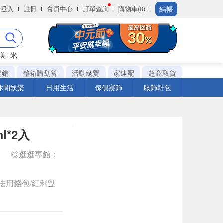
結帳
登入
註冊
會員中心
訂單查詢
購物車(0)
美
米
促銷
整箱購划算
活動總覽
家速配
超商取貨
休閒娛樂
日用生活
傢俱寢飾
服飾鞋包
l*2入
件
◎逛逛專館：
法用錢包/紅利點