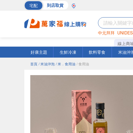
宅配
到店取貨
中元拜拜
UNIDES
巧克力
罐頭
海苔
線上商
好康主題
生鮮冷凍
飲料零食
米油沖
首頁
/ 米油沖泡
/ 米．食用油
/ 食用油