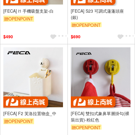
[FECA] i1 手機吸盤支架-白
[FECA] S23 可調式蓮蓬頭座
(銀)
贈OPENPOINT
贈OPENPOINT
$490
$690
[FECA] F2 芙洛拉置物盒_中
[FECA] 雙扣式象鼻單層掛勾(裸
裝出貨)-粉紅色
贈OPENPOINT
贈OPENPOINT