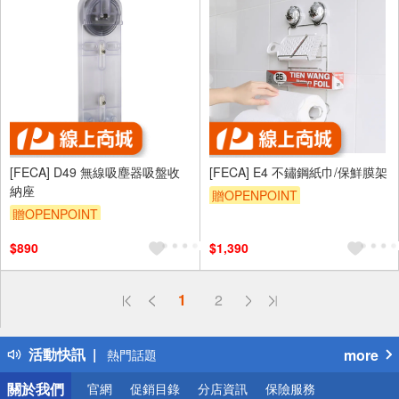
[FECA] D49 無線吸塵器吸盤收
[FECA] E4 不鏽鋼紙巾/保鮮膜架
納座
贈OPENPOINT
贈OPENPOINT
$890
$1,390
偏遠地區配送
1
2
詐騙網頁！請小心！
得獎公告
活動快訊
more
熱門話題
銀行優惠
關於我們
官網
促銷目錄
分店資訊
保險服務
偏遠地區配送