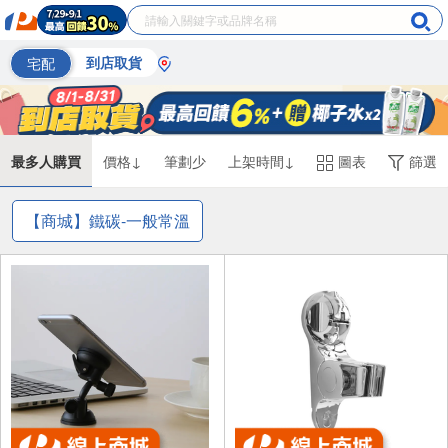
宅配
到店取貨
最多人購買
價格↓
筆劃少
上架時間↓
圖表
篩選
【商城】鐵碳-一般常溫