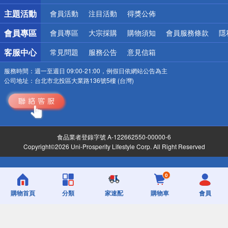
詐騙網頁！請小心！
主題活動
會員活動
注目活動
得獎公佈
會員專區
會員專區
大宗採購
購物須知
會員服務條款
隱
客服中心
常見問題
服務公告
意見信箱
服務時間：
週一至週日 09:00-21:00，例假日依網站公告為主
公司地址：
台北市北投區大業路136號5樓 (台灣)
食品業者登錄字號 A-122662550-00000-6
Copyright©2026 Uni-Prosperity Lifestyle Corp. All Right Reserved
0
購物首頁
分類
家速配
購物車
會員