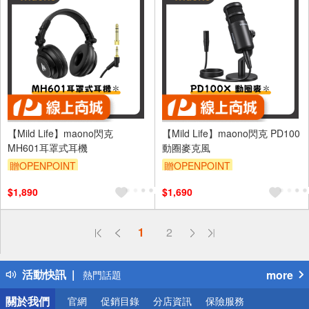
【Mild Life】maono閃克
【Mild Life】maono閃克 PD100
MH601耳罩式耳機
動圈麥克風
贈OPENPOINT
贈OPENPOINT
$1,890
$1,690
偏遠地區配送
1
2
詐騙網頁！請小心！
得獎公告
活動快訊
more
熱門話題
銀行優惠
關於我們
官網
促銷目錄
分店資訊
保險服務
偏遠地區配送