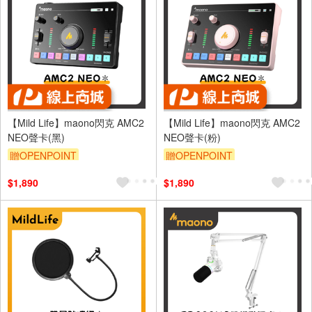
【Mild Life】maono閃克 AMC2
【Mild Life】maono閃克 AMC2
NEO聲卡(黑)
NEO聲卡(粉)
贈OPENPOINT
贈OPENPOINT
$1,890
$1,890