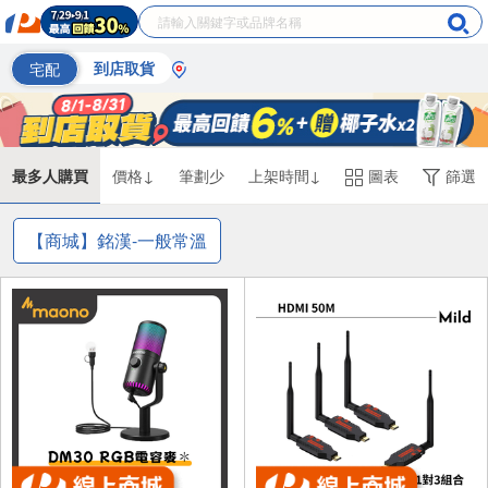
宅配
到店取貨
最多人購買
價格↓
筆劃少
上架時間↓
圖表
篩選
【商城】銘漢-一般常溫