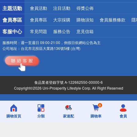
詐騙網頁！請小心！
主題活動
會員活動
注目活動
得獎公佈
會員專區
會員專區
大宗採購
購物須知
會員服務條款
隱
客服中心
常見問題
服務公告
意見信箱
服務時間：
週一至週日 09:00-21:00，例假日依網站公告為主
公司地址：
台北市北投區大業路136號5樓 (台灣)
食品業者登錄字號 A-122662550-00000-6
Copyright©2026 Uni-Prosperity Lifestyle Corp. All Right Reserved
0
購物首頁
分類
家速配
購物車
會員