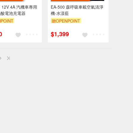
4A 汽機車專用
EA-500 森呼吸車載空氣清淨
鉛酸電池充電器
機-水漾藍
POINT
贈OPENPOINT
0
$1,399