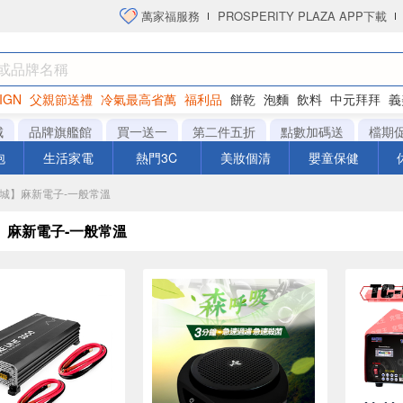
萬家福服務
PROSPERITY PLAZA APP下載
IGN
父親節送禮
冷氣最高省萬
福利品
餅乾
泡麵
飲料
中元拜拜
義
洋芋片
城
品牌旗艦館
買一送一
第二件五折
點數加碼送
檔期
泡
生活家電
熱門3C
美妝個清
嬰童保健
商城】麻新電子-一般常溫
】麻新電子-一般常溫