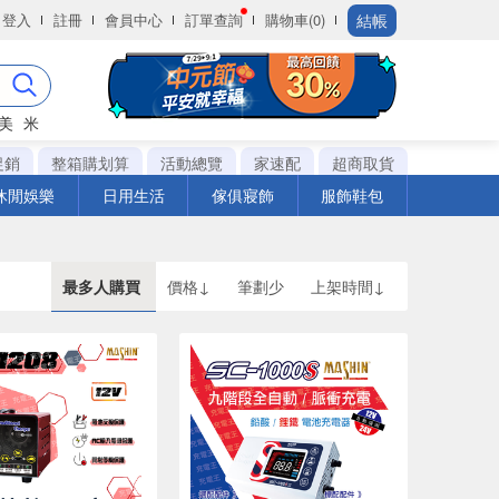
結帳
登入
註冊
會員中心
訂單查詢
購物車(0)
美
米
促銷
整箱購划算
活動總覽
家速配
超商取貨
休閒娛樂
日用生活
傢俱寢飾
服飾鞋包
最多人購買
價格↓
筆劃少
上架時間↓