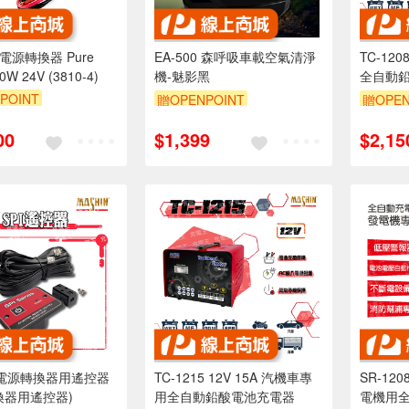
 電源轉換器 Pure
EA-500 森呼吸車載空氣清淨
TC-120
00W 24V (3810-4)
機-魅影黑
全自動
POINT
贈OPENPOINT
贈OPEN
00
$1,399
$2,15
列電源轉換器用遙控器
TC-1215 12V 15A 汽機車專
SR-12
換器用遙控器)
用全自動鉛酸電池充電器
電機用