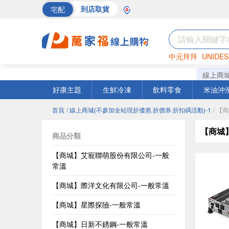
宅配
到店取貨
中元拜拜
UNIDES
巧克力
罐頭
海苔
線上商
好康主題
生鮮冷凍
飲料零食
米油沖
首頁
/ 線上商城(不參加全站現折優惠.折價券.折扣碼活動)-1
/ 【
【商城
商品分類
【商城】艾寵聯萌股份有限公司-一般
常溫
【商城】際洋文化有限公司-一般常溫
【商城】星際探險-一般常溫
【商城】日新不銹鋼-一般常溫