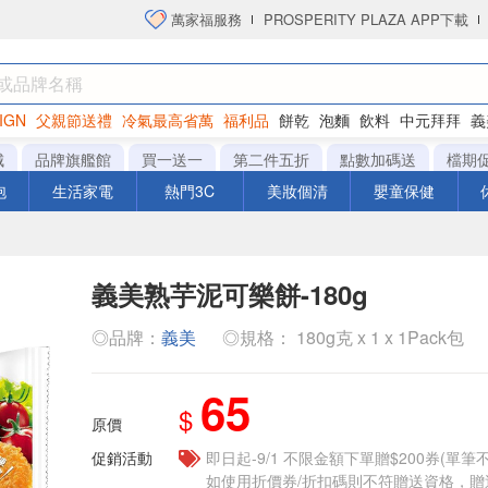
萬家福服務
PROSPERITY PLAZA APP下載
IGN
父親節送禮
冷氣最高省萬
福利品
餅乾
泡麵
飲料
中元拜拜
義
洋芋片
城
品牌旗艦館
買一送一
第二件五折
點數加碼送
檔期
泡
生活家電
熱門3C
美妝個清
嬰童保健
義美熟芋泥可樂餅-180g
◎品牌：
義美
◎規格： 180g克 x 1 x 1Pack包
65
$
原價
促銷活動
即日起-9/1 不限金額下單贈$200券(單
如使用折價券/折扣碼則不符贈送資格，