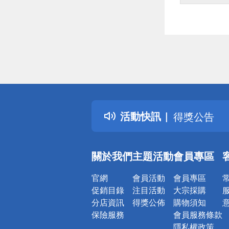
偏遠地區配
詐騙網頁！
得獎公告
活動快訊
熱門話題
銀行優惠
偏遠地區配
關於我們
主題活動
會員專區
詐騙網頁！
官網
會員活動
會員專區
促銷目錄
注目活動
大宗採購
分店資訊
得獎公佈
購物須知
保險服務
會員服務條款
隱私權政策