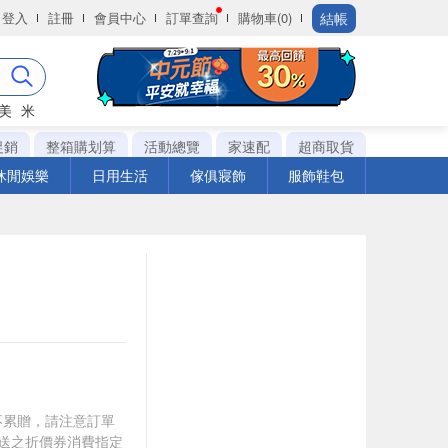
結帳
登入
註冊
會員中心
訂單查詢
購物車(0)
美
米
促銷
整箱購划算
活動總覽
家速配
超商取貨
休閒娛樂
日用生活
傢俱寢飾
服飾鞋包
筆不累贈，請注意訂單
贈送之折價券消費指定