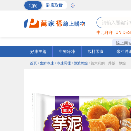
宅配
到店取貨
中元拜拜
UNIDES
巧克力
罐頭
海苔
線上商
好康主題
生鮮冷凍
飲料零食
米油沖
首頁
/ 生鮮冷凍
/ 冷凍調理
/ 微波餐點
/ 義大利麵．丼飯．麵點