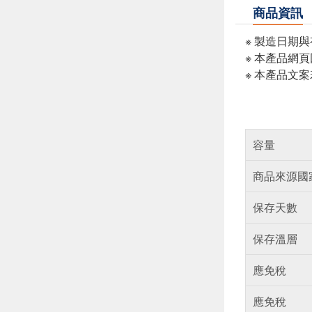
商品資訊
※ 製造日期
※ 本產品網
※ 本產品文
容量
商品來源國
保存天數
保存溫層
應免稅
應免稅