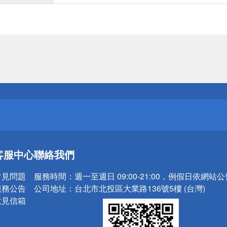
送
請小心！
送
客服中心
聯絡我們
請小心！
常見問題
服務時間：
週一至週日 09:00-21:00，例假日依網站
服務公告
公司地址：
台北市北投區大業路136號5樓 (台灣)
意見信箱