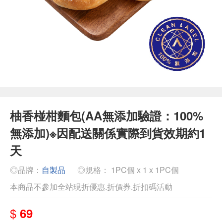
柚香椪柑麵包(AA無添加驗證：100%
無添加)※因配送關係實際到貨效期約1
天
◎品牌：
自製品
◎規格： 1PC個 x 1 x 1PC個
本商品不參加全站現折優惠.折價券.折扣碼活動
$
69