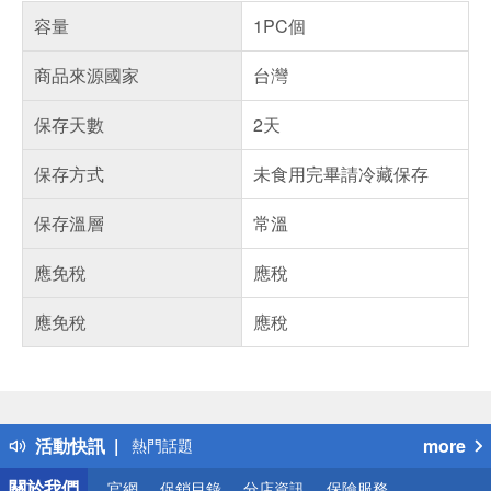
容量
1PC個
商品來源國家
台灣
保存天數
2天
保存方式
未食用完畢請冷藏保存
保存溫層
常溫
應免稅
應稅
應免稅
應稅
偏遠地區配送
詐騙網頁！請小心！
得獎公告
活動快訊
more
熱門話題
銀行優惠
關於我們
官網
促銷目錄
分店資訊
保險服務