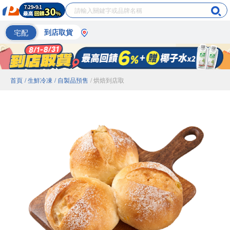
宅配
到店取貨
首頁
/ 生鮮冷凍
/ 自製品預售
/ 烘焙到店取