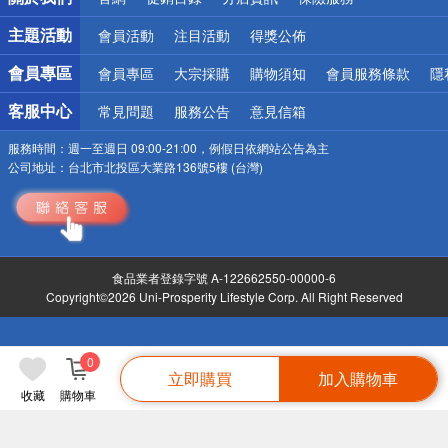
偏遠地區配送
詐騙網頁！請小心！
主題活動
會員活動
注目活動
得獎公佈
會員專區
會員專區
大宗採購
購物須知
會員服務條款
隱
客服中心
常見問題
服務公告
意見信箱
服務時間：
週一至週日 09:00-21:00，例假日依網站公告為主
公司地址：
台北市北投區大業路136號5樓 (台灣)
食品業者登錄字號 A-122662550-00000-6
Copyright©2026 Uni-Prosperity Lifestyle Corp. All Right Reserved
0
立即購買
加入購物車
收藏
購物車