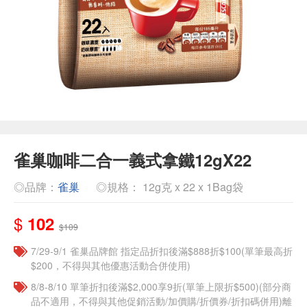
雀巢咖啡二合一義式拿鐵12gX22
◎品牌：
雀巢
◎規格： 12g克 x 22 x 1Bag袋
$
102
$109
7/29-9/1 雀巢品牌館 指定品折扣後滿$888折$100(單筆最高折
$200，不得與其他優惠活動合併使用)
8/8-8/10 單筆折扣後滿$2,000享9折(單筆上限折$500)(部分商
品不適用，不得與其他促銷活動/加價購/折價券/折扣碼併用)離