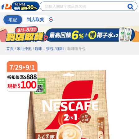
宅配
到店取貨
首頁
/ 米油沖泡
/ 咖啡．茶包
/ 咖啡
/ 咖啡隨身包