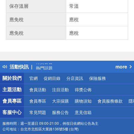
保存溫層
常溫
應免稅
應稅
應免稅
應稅
偏遠地區配送
詐騙網頁！請小心！
得獎公告
活動快訊
more
熱門話題
銀行優惠
關於我們
官網
促銷目錄
分店資訊
保險服務
偏遠地區配送
詐騙網頁！請小心！
主題活動
會員活動
注目活動
得獎公佈
會員專區
會員專區
大宗採購
購物須知
會員服務條款
隱
客服中心
常見問題
服務公告
意見信箱
服務時間：
週一至週日 09:00-21:00，例假日依網站公告為主
公司地址：
台北市北投區大業路136號5樓 (台灣)