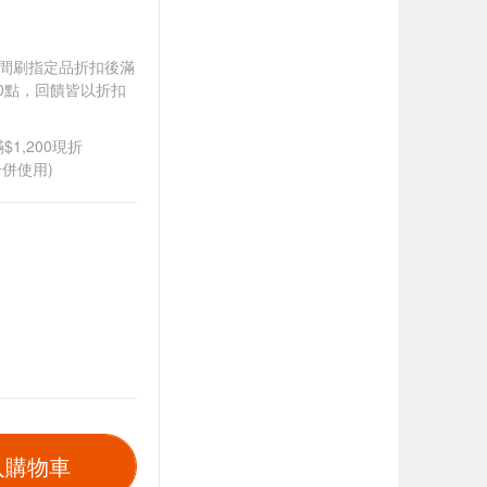
).牙間刷指定品折扣後滿
100點，回饋皆以折扣
$1,200現折
併使用)
入購物車