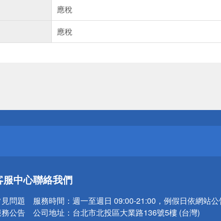
應稅
應稅
送
請小心！
送
客服中心
聯絡我們
請小心！
常見問題
服務時間：
週一至週日 09:00-21:00，例假日依網站
服務公告
公司地址：
台北市北投區大業路136號5樓 (台灣)