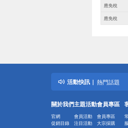
應免稅
應免稅
偏遠地區配
詐騙網頁！
得獎公告
活動快訊
熱門話題
銀行優惠
偏遠地區配
關於我們
主題活動
會員專區
詐騙網頁！
官網
會員活動
會員專區
促銷目錄
注目活動
大宗採購