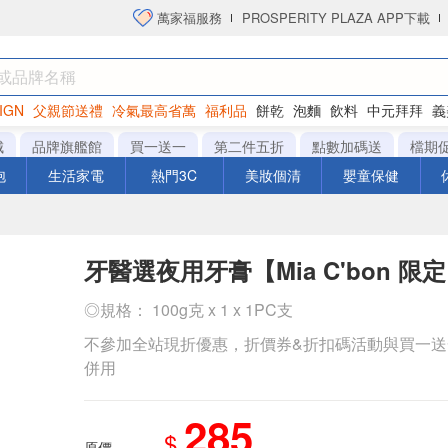
萬家福服務
PROSPERITY PLAZA APP下載
IGN
父親節送禮
冷氣最高省萬
福利品
餅乾
泡麵
飲料
中元拜拜
義
衛生紙
城
品牌旗艦館
買一送一
第二件五折
點數加碼送
檔期
泡
生活家電
熱門3C
美妝個清
嬰童保健
牙醫選夜用牙膏【Mia C'bon 限
◎規格： 100g克 x 1 x 1PC支
不參加全站現折優惠，折價券&折扣碼活動與買一
併用
285
$
原價