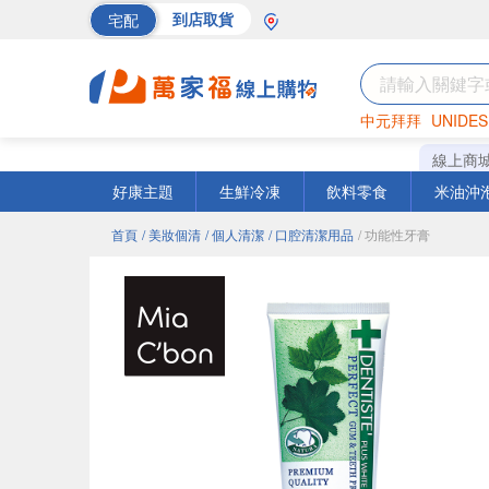
宅配
到店取貨
中元拜拜
UNIDES
海苔
巧克力
罐頭
線上商
好康主題
生鮮冷凍
飲料零食
米油沖
首頁
/ 美妝個清
/ 個人清潔
/ 口腔清潔用品
/ 功能性牙膏