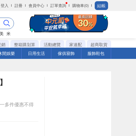
結帳
登入
註冊
會員中心
訂單查詢
購物車(0)
美
米
促銷
整箱購划算
活動總覽
家速配
超商取貨
休閒娛樂
日用生活
傢俱寢飾
服飾鞋包
定】
送一多件優惠不得