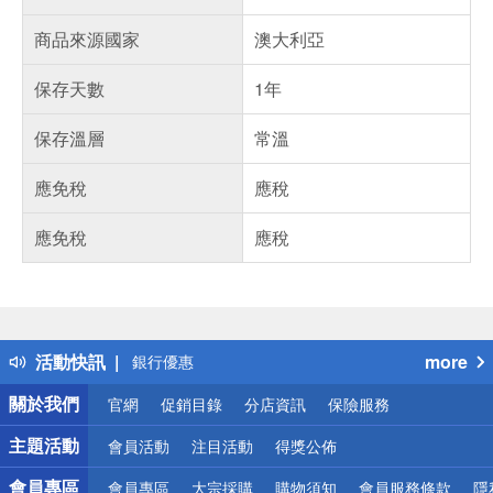
商品來源國家
澳大利亞
保存天數
1年
保存溫層
常溫
應免稅
應稅
應免稅
應稅
偏遠地區配送
詐騙網頁！請小心！
得獎公告
熱門話題
活動快訊
more
銀行優惠
偏遠地區配送
關於我們
官網
促銷目錄
分店資訊
保險服務
詐騙網頁！請小心！
主題活動
會員活動
注目活動
得獎公佈
會員專區
會員專區
大宗採購
購物須知
會員服務條款
隱