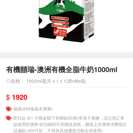
有機囍瑞-澳洲有機全脂牛奶1000ml
◎規格： 1000ml毫升 x 1 x 12Bottle瓶
$
1920
箱購(699免基本運費)
即日起-9/1 不限金額下單贈$200券(單筆不累贈，請注意訂單
如使用折價券/折扣碼則不符贈送資格，贈送之折價券消費指定
品滿$2,000可折，不得與其他優惠活動合併使用)