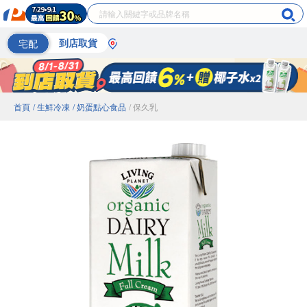
宅配
到店取貨
首頁
/ 生鮮冷凍
/ 奶蛋點心食品
/ 保久乳