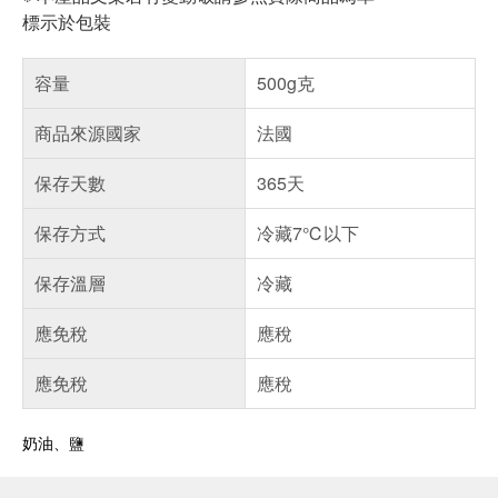
標示於包裝
容量
500g克
商品來源國家
法國
保存天數
365天
保存方式
冷藏7℃以下
保存溫層
冷藏
應免稅
應稅
應免稅
應稅
奶油、鹽
偏遠地區配送
詐騙網頁！請小心！