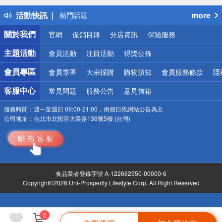
得獎公告
活動快訊
more
熱門話題
銀行優惠
關於我們
官網
促銷目錄
分店資訊
保險服務
偏遠地區配送
詐騙網頁！請小心！
主題活動
會員活動
注目活動
得獎公佈
會員專區
會員專區
大宗採購
購物須知
會員服務條款
隱
客服中心
常見問題
服務公告
意見信箱
服務時間：
週一至週日 09:00-21:00，例假日依網站公告為主
公司地址：
台北市北投區大業路136號5樓 (台灣)
食品業者登錄字號 A-122662550-00000-6
Copyright©2026 Uni-Prosperity Lifestyle Corp. All Right Reserved
0