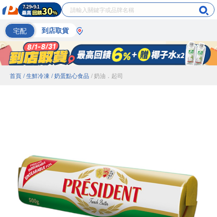
宅配
到店取貨
首頁
/ 生鮮冷凍
/ 奶蛋點心食品
/ 奶油．起司