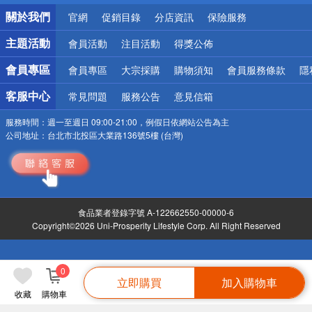
銀行優惠
關於我們
官網
促銷目錄
分店資訊
保險服務
偏遠地區配送
詐騙網頁！請小心！
主題活動
會員活動
注目活動
得獎公佈
會員專區
會員專區
大宗採購
購物須知
會員服務條款
隱
客服中心
常見問題
服務公告
意見信箱
服務時間：
週一至週日 09:00-21:00，例假日依網站公告為主
公司地址：
台北市北投區大業路136號5樓 (台灣)
食品業者登錄字號 A-122662550-00000-6
Copyright©2026 Uni-Prosperity Lifestyle Corp. All Right Reserved
0
立即購買
加入購物車
收藏
購物車