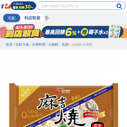
宅配
到店取貨
首頁
/ 生鮮冷凍
/ 火烤料理
/ 火鍋料．丸類
/ 火鍋餃/火鍋料