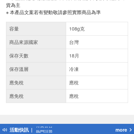
貨為主
※ 本產品文案若有變動敬請參照實際商品為準
容量
108g克
商品來源國家
台灣
保存天數
18月
保存溫層
冷凍
應免稅
應稅
應免稅
應稅
偏遠地區配送
詐騙網頁！請小心！
得獎公告
活動快訊
more
熱門話題