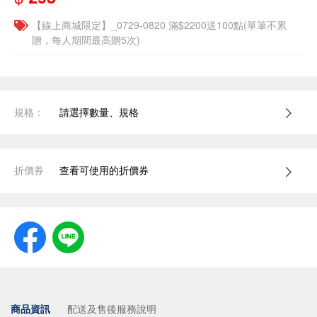
【線上商城限定】_0729-0820 滿$2200送100點(單筆不累
贈，每人期間最高贈5次)
規格：
請選擇數量、規格
折價券
查看可使用的折價券
商品資訊
配送及售後服務說明