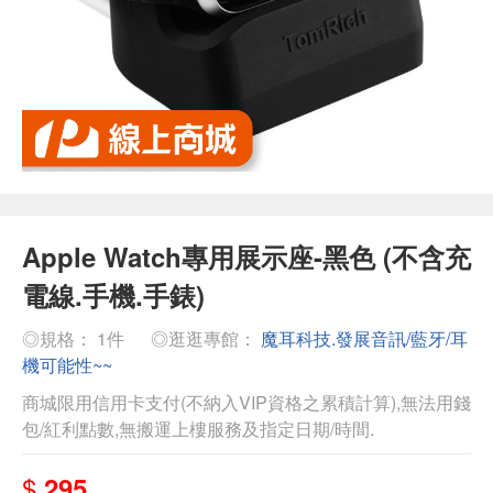
Apple Watch專用展示座-黑色 (不含充
電線.手機.手錶)
◎規格： 1件
◎逛逛專館：
魔耳科技.發展音訊/藍牙/耳
機可能性~~
商城限用信用卡支付(不納入VIP資格之累積計算),無法用錢
包/紅利點數,無搬運上樓服務及指定日期/時間.
$
295