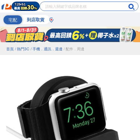
宅配
到店取貨
首頁
/ 熱門3C
/ 手機．通訊．週邊
/ 配件．周邊