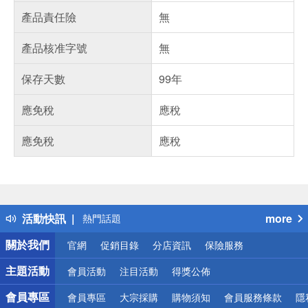
產品責任險
無
產品核准字號
無
保存天數
99年
應免稅
應稅
應免稅
應稅
偏遠地區配送
詐騙網頁！請小心！
得獎公告
活動快訊
more
熱門話題
銀行優惠
關於我們
官網
促銷目錄
分店資訊
保險服務
偏遠地區配送
詐騙網頁！請小心！
主題活動
會員活動
注目活動
得獎公佈
會員專區
會員專區
大宗採購
購物須知
會員服務條款
隱