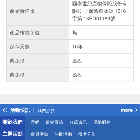
國泰世紀產物保險股份有
產品責任險
限公司 保險單號碼:1516
字第:13PD01189號
產品核准字號
無
保存天數
10年
應免稅
應稅
應免稅
應稅
偏遠地區配送
詐騙網頁！請小心！
得獎公告
活動快訊
more
熱門話題
銀行優惠
關於我們
官網
促銷目錄
分店資訊
保險服務
偏遠地區配送
詐騙網頁！請小心！
主題活動
會員活動
注目活動
得獎公佈