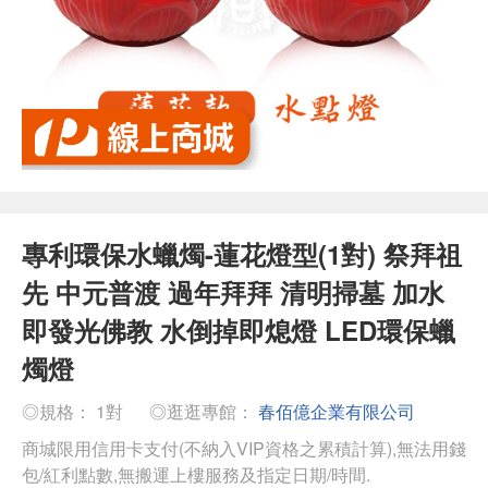
專利環保水蠟燭-蓮花燈型(1對) 祭拜祖
先 中元普渡 過年拜拜 清明掃墓 加水
即發光佛教 水倒掉即熄燈 LED環保蠟
燭燈
◎規格： 1對
◎逛逛專館：
春佰億企業有限公司
商城限用信用卡支付(不納入VIP資格之累積計算),無法用錢
包/紅利點數,無搬運上樓服務及指定日期/時間.