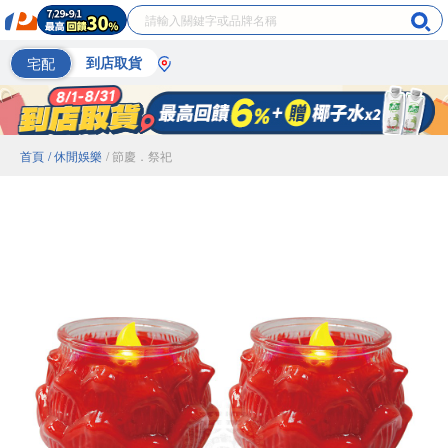
宅配
到店取貨
首頁
/ 休閒娛樂
/ 節慶．祭祀