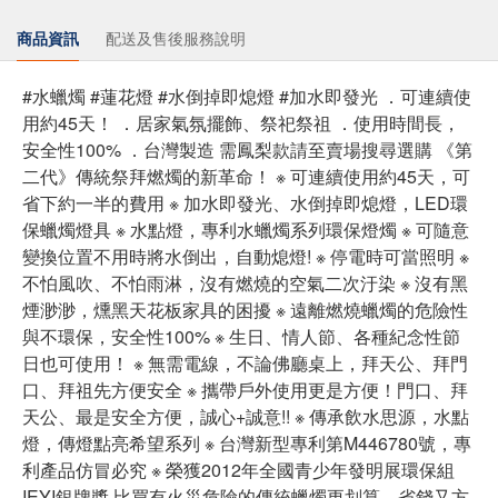
商品資訊
配送及售後服務說明
#水蠟燭 #蓮花燈 #水倒掉即熄燈 #加水即發光 ．可連續使
用約45天！ ．居家氣氛擺飾、祭祀祭祖 ．使用時間長，
安全性100% ．台灣製造 需鳳梨款請至賣場搜尋選購 《第
二代》傳統祭拜燃燭的新革命！ ※ 可連續使用約45天，可
省下約一半的費用 ※ 加水即發光、水倒掉即熄燈，LED環
保蠟燭燈具 ※ 水點燈，專利水蠟燭系列環保燈燭 ※ 可隨意
變換位置不用時將水倒出，自動熄燈! ※ 停電時可當照明 ※
不怕風吹、不怕雨淋，沒有燃燒的空氣二次汙染 ※ 沒有黑
煙渺渺，燻黑天花板家具的困擾 ※ 遠離燃燒蠟燭的危險性
與不環保，安全性100% ※ 生日、情人節、各種紀念性節
日也可使用！ ※ 無需電線，不論佛廳桌上，拜天公、拜門
口、拜祖先方便安全 ※ 攜帶戶外使用更是方便！門口、拜
天公、最是安全方便，誠心+誠意!! ※ 傳承飲水思源，水點
燈，傳燈點亮希望系列 ※ 台灣新型專利第M446780號，專
利產品仿冒必究 ※ 榮獲2012年全國青少年發明展環保組
IEYI銀牌獎 比買有火災危險的傳統蠟燭更划算，省錢又方