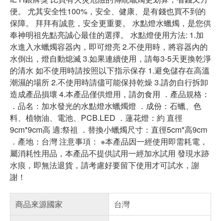
便。 尤其安全性100%，安全、健康、是有錢也買不到的
保障。 拜拜有誠意，安全更重要。 水點燈水蠟燭，是您供
奉神明祖先點亮誠心最佳的選擇。 水點燈使用方法: 1.加
水進入水蠟燭容器內，即可燈亮 2.不使用時，將容器內的
水倒出，燈自動熄滅 3.如果連續使用，請每3-5天更換乾淨
的清水 如不使用時請按照以下指示保存 1.避免儲存在高溫
潮濕的場所 2.不使用時請儘可能保持乾燥 3.請勿自行拆卸
造成產品損壞 4.本產品僅供燈用，請勿食用 ．產品規格：
．品名：加水發光的水點燈水蠟燭燈 ．成份：石蠟、色
料、植物油、電池、PCB.LED ．蓮花燈：約 直徑
9cm*9cm高 適:祭祖 ．替換小蠟燭尺寸：直徑5cm*高9cm
．產地：台灣 注意事項： ※本產品因一經使用即需耗電，
屬消耗性用品，本產品不提供試用一經加水試用 發現水跡
水痕，即無法退貨，請考慮好要留下使用才可試水，謝
謝！
商品來源國家
台灣