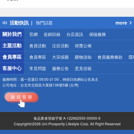
偏遠地區配送
詐騙網頁！請小心！
得獎公告
活動快訊
more
熱門話題
銀行優惠
關於我們
官網
促銷目錄
分店資訊
保險服務
偏遠地區配送
詐騙網頁！請小心！
主題活動
會員活動
注目活動
得獎公佈
會員專區
會員專區
大宗採購
購物須知
會員服務條款
隱
客服中心
常見問題
服務公告
意見信箱
服務時間：
週一至週日 09:00-21:00，例假日依網站公告為主
公司地址：
台北市北投區大業路136號5樓 (台灣)
食品業者登錄字號 A-122662550-00000-6
Copyright©2026 Uni-Prosperity Lifestyle Corp. All Right Reserved