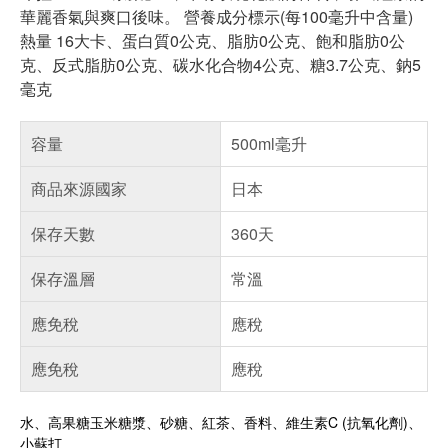
華麗香氣與爽口後味。 營養成分標示(每100毫升中含量)
熱量 16大卡、蛋白質0公克、脂肪0公克、飽和脂肪0公
克、反式脂肪0公克、碳水化合物4公克、糖3.7公克、鈉5
毫克
容量
500ml毫升
商品來源國家
日本
保存天數
360天
保存溫層
常溫
應免稅
應稅
應免稅
應稅
水、高果糖玉米糖漿、砂糖、紅茶、香料、維生素C (抗氧化劑)、
小蘇打