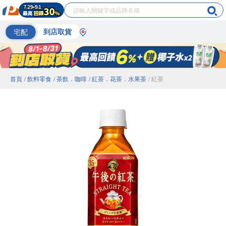
宅配
到店取貨
首頁
/ 飲料零食
/ 茶飲．咖啡
/ 紅茶．花茶．水果茶
/ 紅茶