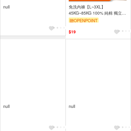
null
免洗內褲【L~3XL】
45KG~85KG 100% 純棉 獨立包
裝 85KG 一次性內褲 拋棄式內褲
贈OPENPOINT
出差 產後 經期 多色 旅行內褲 內
褲
$19
null
null