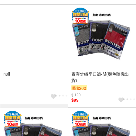
null
賓漢針織平口褲-M(顏色隨機出
貨)
贈$200
$ 129
$99