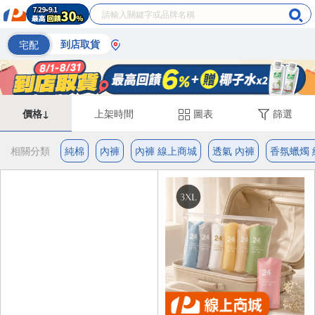
宅配
到店取貨
價格↓
上架時間
圖表
篩選
相關分類
純棉
內褲
內褲 線上商城
透氣 內褲
香氛蠟燭 