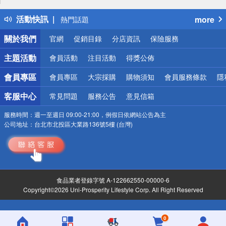
得獎公告
活動快訊
more
熱門話題
銀行優惠
關於我們
官網
促銷目錄
分店資訊
保險服務
偏遠地區配送
詐騙網頁！請小心！
主題活動
會員活動
注目活動
得獎公佈
會員專區
會員專區
大宗採購
購物須知
會員服務條款
隱
客服中心
常見問題
服務公告
意見信箱
服務時間：
週一至週日 09:00-21:00，例假日依網站公告為主
公司地址：
台北市北投區大業路136號5樓 (台灣)
食品業者登錄字號 A-122662550-00000-6
Copyright©2026 Uni-Prosperity Lifestyle Corp. All Right Reserved
0