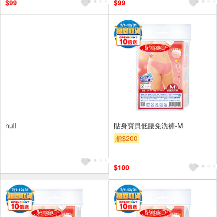
$99
$99
null
貼身寶貝低腰免洗褲-M
贈$200
$100