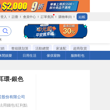
結帳
登入
註冊
會員中心
訂單查詢
購物車(0)
米
促銷
整箱購划算
活動總覽
家速配
超商取貨
休閒娛樂
日用生活
傢俱寢飾
服飾鞋包
耳環-銀色
若股份有限公司
法用錢包/紅利點