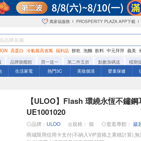
萬家福服務
PROSPERITY PLAZA APP下載
IGN
高蛋白
冷氣最高省萬
福利品
餅乾
泡麵
飲料
中元拜拜
義美
海苔
城
品牌旗艦館
買一送一
第二件五折
點數加碼送
檔期
泡
生活家電
熱門3C
美妝個清
嬰童保健
【ULOO】Flash 環繞永恆不鏽鋼
UE1001020
◎品牌：
ULOO
◎規格： 個
◎逛逛專館：
崴
商城限用信用卡支付(不納入VIP資格之累積計算),無