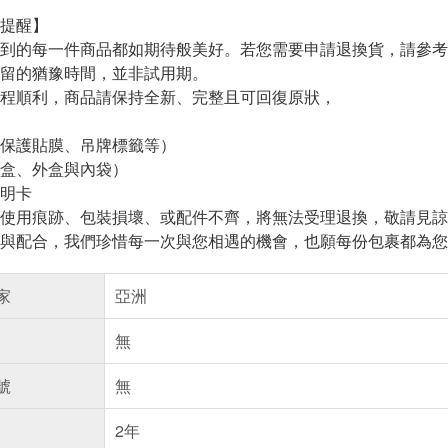
提醒】
到的每一件商品都如期待般美好。若您需要申請退換貨，請參考
留的猶豫時間，並非試用期。
程順利，商品請保持全新、完整且可回復原狀，
保護貼膜、吊牌標籤等）
盒、外盒與內袋）
明卡
使用痕跡、包裝損壞、或配件不齊，將無法受理退換，敬請見諒
與配合，我們珍惜每一次與您相遇的機會，也願每份包裹都為您
家
亞洲
無
號
無
2年