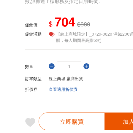
數,無搬運上樓服務及指定日期/時間.
704
$
$880
促銷價
促銷活動
【線上商城限定】_0729-0820 滿$2200
贈，每人期間最高贈5次)
數量
訂單類型
線上商城 廠商出貨
折價券
查看適用折價券
立即購買
加