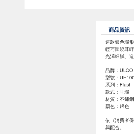
商品資訊
這款銀色環形
輕巧圍繞耳畔
光澤細膩、造
品牌：ULOO
型號：UE100
系列：Flash
款式：耳環
材質：不鏽鋼
顏色：銀色
依《消費者保
與配合。