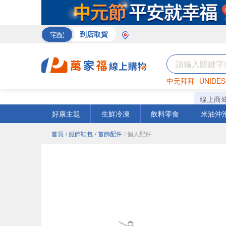
宅配
到店取貨
中元拜拜
UNIDES
巧克力
罐頭
咖啡
線上商
好康主題
生鮮冷凍
飲料零食
米油沖
首頁
/ 服飾鞋包
/ 首飾配件
/ 個人配件