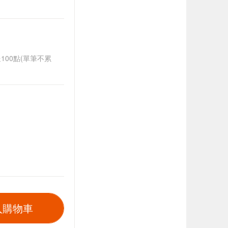
送100點(單筆不累
入購物車