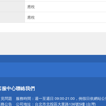
應稅
應稅
送
請小心！
送
客服中心
聯絡我們
請小心！
常見問題
服務時間：
週一至週日 09:00-21:00，例假日依網站
服務公告
公司地址：
台北市北投區大業路136號5樓 (台灣)