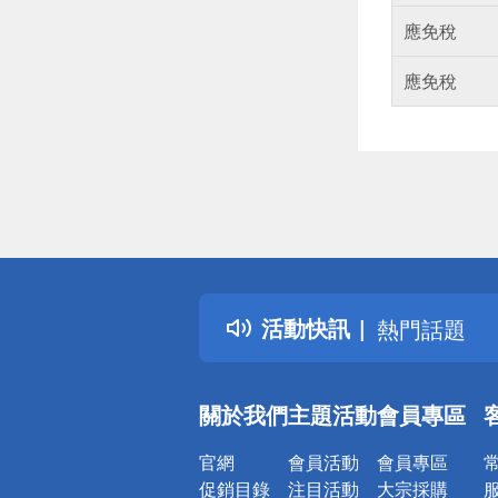
應免稅
應免稅
偏遠地區配
詐騙網頁！
得獎公告
活動快訊
熱門話題
銀行優惠
偏遠地區配
關於我們
主題活動
會員專區
詐騙網頁！
官網
會員活動
會員專區
促銷目錄
注目活動
大宗採購