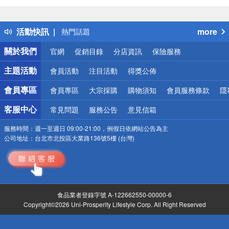
詐騙網頁！請小心！
得獎公告
活動快訊
more
熱門話題
銀行優惠
關於我們
官網
促銷目錄
分店資訊
保險服務
偏遠地區配送
詐騙網頁！請小心！
主題活動
會員活動
注目活動
得獎公佈
會員專區
會員專區
大宗採購
購物須知
會員服務條款
隱
客服中心
常見問題
服務公告
意見信箱
服務時間：
週一至週日 09:00-21:00，例假日依網站公告為主
公司地址：
台北市北投區大業路136號5樓 (台灣)
食品業者登錄字號 A-122662550-00000-6
Copyright©2026 Uni-Prosperity Lifestyle Corp. All Right Reserved