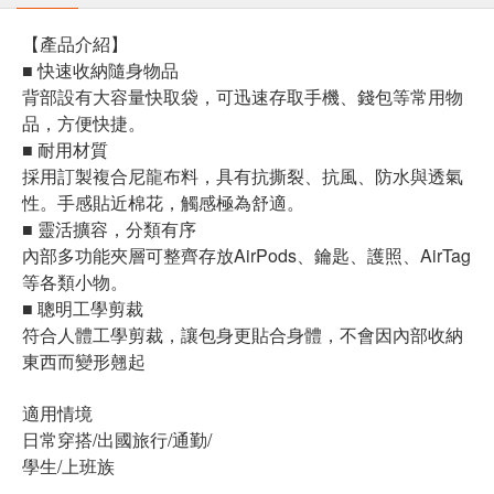
【產品介紹】
■ 快速收納隨身物品
背部設有大容量快取袋，可迅速存取手機、錢包等常用物
品，方便快捷。
■ 耐用材質
採用訂製複合尼龍布料，具有抗撕裂、抗風、防水與透氣
性。手感貼近棉花，觸感極為舒適。
■ 靈活擴容，分類有序
內部多功能夾層可整齊存放AirPods、鑰匙、護照、AirTag
等各類小物。
■ 聰明工學剪裁
符合人體工學剪裁，讓包身更貼合身體，不會因內部收納
東西而變形翹起
適用情境
日常穿搭/出國旅行/通勤/
學生/上班族