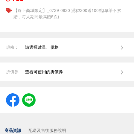
【線上商城限定】_0729-0820 滿$2200送100點(單筆不累
贈，每人期間最高贈5次)
規格：
請選擇數量、規格
折價券
查看可使用的折價券
商品資訊
配送及售後服務說明