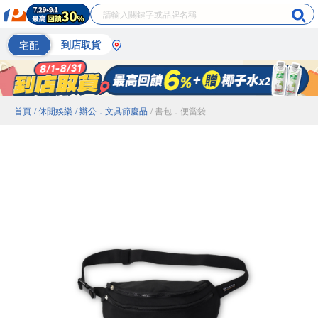
宅配
到店取貨
首頁
/ 休閒娛樂
/ 辦公．文具節慶品
/ 書包．便當袋