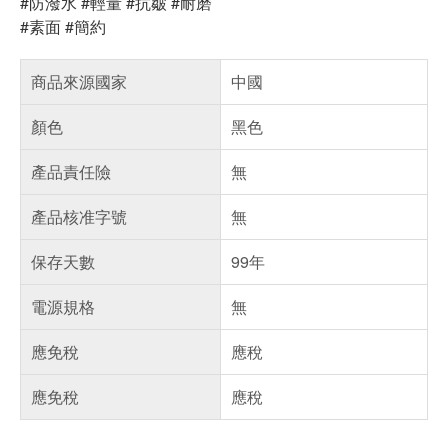
#防潑水 #輕量 #抗皺 #耐磨
#素面 #簡約
商品來源國家
中國
顏色
黑色
產品責任險
無
產品核准字號
無
保存天數
99年
電源規格
無
應免稅
應稅
應免稅
應稅
偏遠地區配送