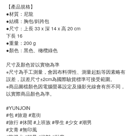
【產品規格】
●材質：尼龍
●結構：胸包/斜跨包
●尺寸：上長 33 x 深 14 x 高 20 cm
下長 16
●重量：200 g
●顏色：黑色、橄欖綠色
尺寸及顏色皆以實物為準
※尺寸為手工測量，會因布料彈性、測量起點等因素略有
誤差，誤差尺寸±2cm為國際驗貨標準可接受範圍。
※商品圖檔顏色因電腦螢幕設定及攝影光線會有所不同，
以實際商品顏色為準。
#YUNJOIN
#包 #旅遊 #逛街
#旅行 #休閒 #上班族 #學生 #少女 #潮男
#文青 #無印風