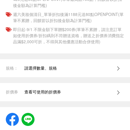
後金額為計算門檻)
週六美妝個清日_單筆折扣後滿1188元送80點OPENPOINT(單
筆不累贈，回饋皆以折扣後金額為計算門檻)
即日起-9/1 不限金額下單贈$200券(單筆不累贈，請注意訂單
如使用折價券/折扣碼則不符贈送資格，贈送之折價券消費指定
品滿$2,000可折，不得與其他優惠活動合併使用)
規格：
請選擇數量、規格
折價券
查看可使用的折價券