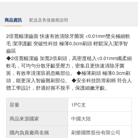
商品資訊
配送及售後服務說明
2倍寬幅潔齒面 快速有效清除牙菌斑 <0.01mm雙尖極細軟
毛 潔淨護齦 突破性科技 極薄0.3cm刷頭 輕鬆深入潔淨智
齒區
◆2倍寬幅潔齒 加寬2倍刷頭，高密度植入<0.01mm纖柔細
軟毛，可均勻分散牙齦受壓力，密集且更快速清除牙菌
斑，有效率清潔容易忽略部位。 ◆極薄刷頭 極薄0.3cm刷
頭，能更深入智齒難刷部位。 ◆安全科技防滑刷柄 符合人
體工學設計，舒適好握不脫手，保護細嫩牙齦。
容量
1PC支
商品來源國家
中國大陸
國內負責廠商名稱
刷樂國際股份有限公司