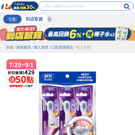
宅配
到店取貨
首頁
/ 美妝個清
/ 個人清潔
/ 口腔清潔用品
/ 成人牙刷