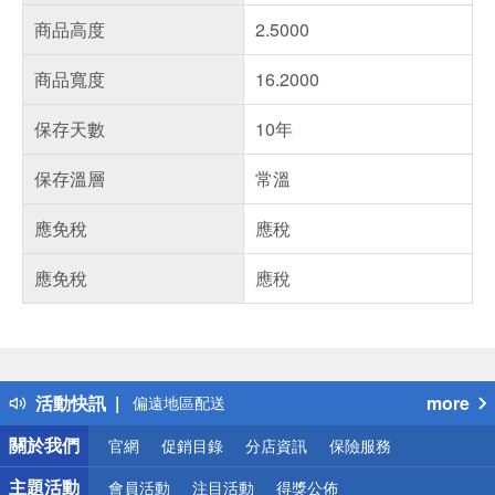
商品高度
2.5000
商品寬度
16.2000
保存天數
10年
保存溫層
常溫
應免稅
應稅
偏遠地區配送
應免稅
應稅
詐騙網頁！請小心！
得獎公告
熱門話題
銀行優惠
偏遠地區配送
活動快訊
more
詐騙網頁！請小心！
關於我們
官網
促銷目錄
分店資訊
保險服務
主題活動
會員活動
注目活動
得獎公佈