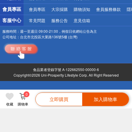
會員專區
會員專區
大宗採購
購物須知
會員服務條款
隱
客服中心
常見問題
服務公告
意見信箱
服務時間：
週一至週日 09:00-21:00，例假日依網站公告為主
公司地址：
台北市北投區大業路136號5樓 (台灣)
食品業者登錄字號 A-122662550-00000-6
Copyright©2026 Uni-Prosperity Lifestyle Corp. All Right Reserved
0
立即購買
加入購物車
收藏
購物車