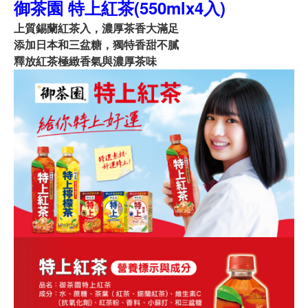
御茶園 特上紅茶(550mlx4入)
上質錫蘭紅茶入，濃厚茶香大滿足
添加日本和三盆糖，獨特香甜不膩
釋放紅茶極緻香氣與濃厚茶味