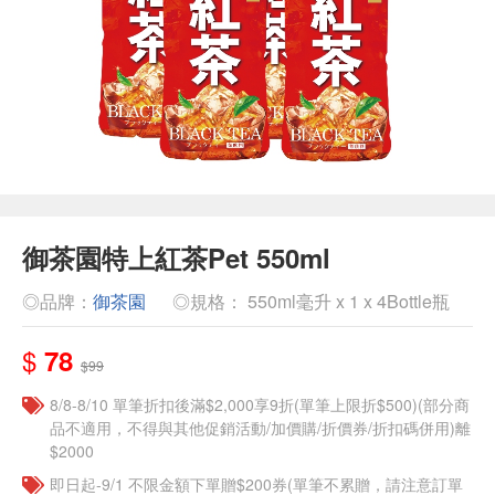
御茶園特上紅茶Pet 550ml
◎品牌：
御茶園
◎規格： 550ml毫升 x 1 x 4Bottle瓶
$
78
$99
8/8-8/10 單筆折扣後滿$2,000享9折(單筆上限折$500)(部分商
品不適用，不得與其他促銷活動/加價購/折價券/折扣碼併用)離
$2000
即日起-9/1 不限金額下單贈$200券(單筆不累贈，請注意訂單