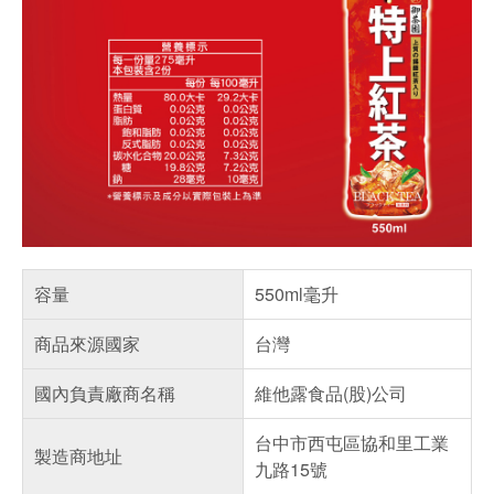
容量
550ml毫升
商品來源國家
台灣
國內負責廠商名稱
維他露食品(股)公司
台中市西屯區協和里工業
製造商地址
九路15號