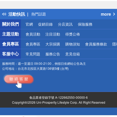
詐騙網頁！請小心！
得獎公告
活動快訊
more
熱門話題
銀行優惠
關於我們
官網
促銷目錄
分店資訊
保險服務
偏遠地區配送
詐騙網頁！請小心！
主題活動
會員活動
注目活動
得獎公佈
會員專區
會員專區
大宗採購
購物須知
會員服務條款
隱
客服中心
常見問題
服務公告
意見信箱
服務時間：
週一至週日 09:00-21:00，例假日依網站公告為主
公司地址：
台北市北投區大業路136號5樓 (台灣)
食品業者登錄字號 A-122662550-00000-6
Copyright©2026 Uni-Prosperity Lifestyle Corp. All Right Reserved