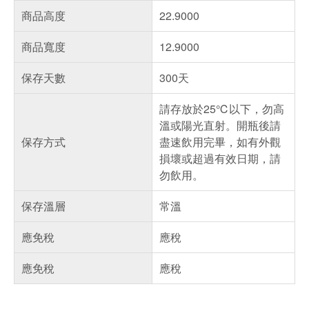
商品高度
22.9000
商品寬度
12.9000
保存天數
300天
請存放於25℃以下，勿高
溫或陽光直射。開瓶後請
保存方式
盡速飲用完畢，如有外觀
損壞或超過有效日期，請
勿飲用。
保存溫層
常溫
應免稅
應稅
應免稅
應稅
偏遠地區配送