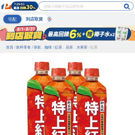
宅配
到店取貨
首頁
/ 飲料零食
/ 茶飲．咖啡
/ 紅茶．花茶．水果茶
/ 紅茶