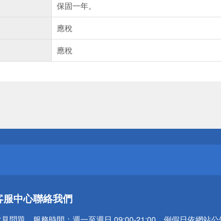
保固一年。
應稅
應稅
送
請小心！
送
客服中心
聯絡我們
請小心！
常見問題
服務時間：
週一至週日 09:00-21:00，例假日依網站