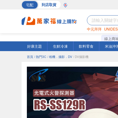
宅配
到店取貨
中元拜拜
UNIDES
巧克力
罐頭
海苔
線上商
好康主題
生鮮冷凍
飲料零食
米油沖
首頁
/ 熱門3C
/ 相機．攝影．DV
/ DV攝影機