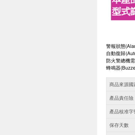
警報狀態(A
自動復歸(A
防火警總機需
蜂鳴器(Buz
商品來源國
產品責任險
產品核准字
保存天數