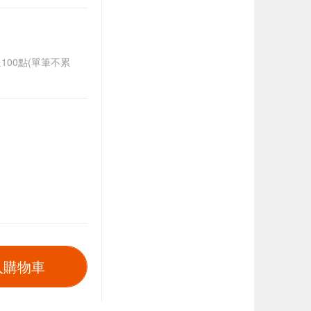
送100點(單筆不累
入購物車