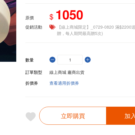
1050
$
原價
促銷活動
【線上商城限定】_0729-0820 滿$2200
贈，每人期間最高贈5次)
數量
訂單類型
線上商城 廠商出貨
折價券
查看適用折價券
立即購買
加