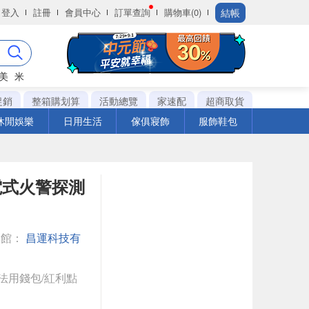
結帳
登入
註冊
會員中心
訂單查詢
購物車(0)
美
米
促銷
整箱購划算
活動總覽
家速配
超商取貨
休閒娛樂
日用生活
傢俱寢飾
服飾鞋包
光電式火警探測
專館：
昌運科技有
法用錢包/紅利點