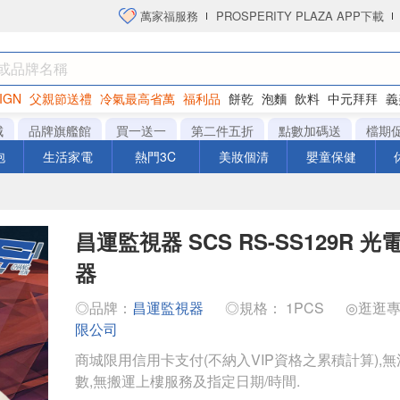
萬家福服務
PROSPERITY PLAZA APP下載
IGN
父親節送禮
冷氣最高省萬
福利品
餅乾
泡麵
飲料
中元拜拜
義
洋芋片
城
品牌旗艦館
買一送一
第二件五折
點數加碼送
檔期
泡
生活家電
熱門3C
美妝個清
嬰童保健
昌運監視器 SCS RS-SS129R 
器
◎品牌：
昌運監視器
◎規格： 1PCS
◎逛逛
限公司
商城限用信用卡支付(不納入VIP資格之累積計算),無
數,無搬運上樓服務及指定日期/時間.