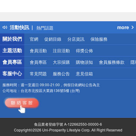
偏遠地區配送
詐騙網頁！請小心！
得獎公告
活動快訊
more
熱門話題
銀行優惠
關於我們
官網
促銷目錄
分店資訊
保險服務
偏遠地區配送
詐騙網頁！請小心！
主題活動
會員活動
注目活動
得獎公佈
會員專區
會員專區
大宗採購
購物須知
會員服務條款
隱
客服中心
常見問題
服務公告
意見信箱
服務時間：
週一至週日 09:00-21:00，例假日依網站公告為主
公司地址：
台北市北投區大業路136號5樓 (台灣)
食品業者登錄字號 A-122662550-00000-6
Copyright©2026 Uni-Prosperity Lifestyle Corp. All Right Reserved