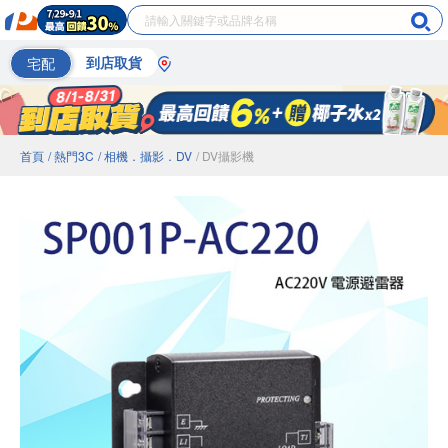
宅配
到店取貨
首頁
/ 熱門3C
/ 相機．攝影．DV
/ DV攝影機