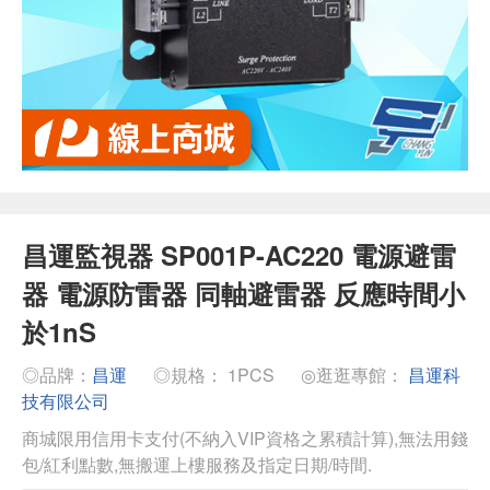
昌運監視器 SP001P-AC220 電源避雷
器 電源防雷器 同軸避雷器 反應時間小
於1nS
◎品牌：
昌運
◎規格： 1PCS
◎逛逛專館：
昌運科
技有限公司
商城限用信用卡支付(不納入VIP資格之累積計算),無法用錢
包/紅利點數,無搬運上樓服務及指定日期/時間.