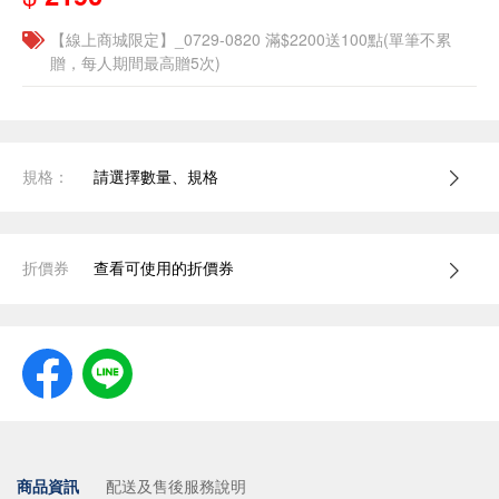
【線上商城限定】_0729-0820 滿$2200送100點(單筆不累
贈，每人期間最高贈5次)
規格：
請選擇數量、規格
折價券
查看可使用的折價券
商品資訊
配送及售後服務說明