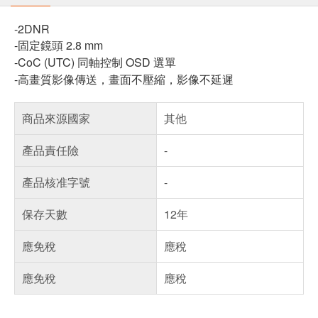
-2DNR
-固定鏡頭 2.8 mm
-CoC (UTC) 同軸控制 OSD 選單
-高畫質影像傳送，畫面不壓縮，影像不延遲
商品來源國家
其他
產品責任險
-
產品核准字號
-
保存天數
12年
應免稅
應稅
應免稅
應稅
偏遠地區配送