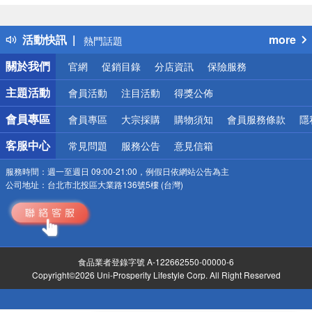
詐騙網頁！請小心！
得獎公告
活動快訊
more
熱門話題
銀行優惠
關於我們
官網
促銷目錄
分店資訊
保險服務
偏遠地區配送
詐騙網頁！請小心！
主題活動
會員活動
注目活動
得獎公佈
會員專區
會員專區
大宗採購
購物須知
會員服務條款
隱
客服中心
常見問題
服務公告
意見信箱
服務時間：
週一至週日 09:00-21:00，例假日依網站公告為主
公司地址：
台北市北投區大業路136號5樓 (台灣)
食品業者登錄字號 A-122662550-00000-6
Copyright©2026 Uni-Prosperity Lifestyle Corp. All Right Reserved