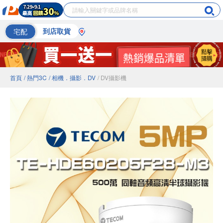
宅配
到店取貨
首頁
/ 熱門3C
/ 相機．攝影．DV
/ DV攝影機