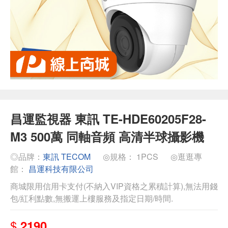
昌運監視器 東訊 TE-HDE60205F28-
M3 500萬 同軸音頻 高清半球攝影機
◎品牌：
東訊 TECOM
◎規格： 1PCS
◎逛逛專
館：
昌運科技有限公司
商城限用信用卡支付(不納入VIP資格之累積計算),無法用錢
包/紅利點數,無搬運上樓服務及指定日期/時間.
$
2190