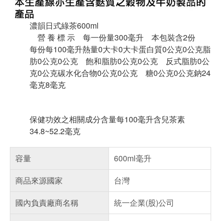
濃韻日式綠茶600ml
營 養 標 示 每一份量300毫升 本包裝含2份
每份每100毫升熱量0大卡0大卡蛋白質0公克0公克脂
肪0公克0公克 飽和脂肪0公克0公克 反式脂肪0公
克0公克碳水化合物0公克0公克 糖0公克0公克鈉24
毫克8毫克
保健功效之相關成分含量每100毫升含兒茶素
34.8~52.2毫克
容量
600ml毫升
商品來源國家
台灣
國內負責廠商名稱
統一企業(股)公司