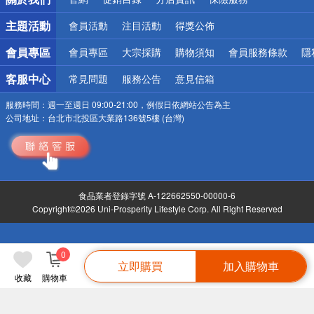
偏遠地區配送
詐騙網頁！請小心！
主題活動
會員活動
注目活動
得獎公佈
會員專區
會員專區
大宗採購
購物須知
會員服務條款
隱
客服中心
常見問題
服務公告
意見信箱
服務時間：
週一至週日 09:00-21:00，例假日依網站公告為主
公司地址：
台北市北投區大業路136號5樓 (台灣)
食品業者登錄字號 A-122662550-00000-6
Copyright©2026 Uni-Prosperity Lifestyle Corp. All Right Reserved
0
立即購買
加入購物車
收藏
購物車