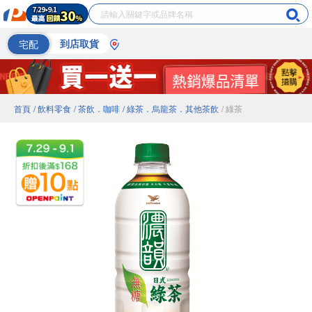
宅配
到店取貨
首頁
/ 飲料零食
/ 茶飲．咖啡
/ 綠茶．烏龍茶．其他茶飲
/ 綠茶