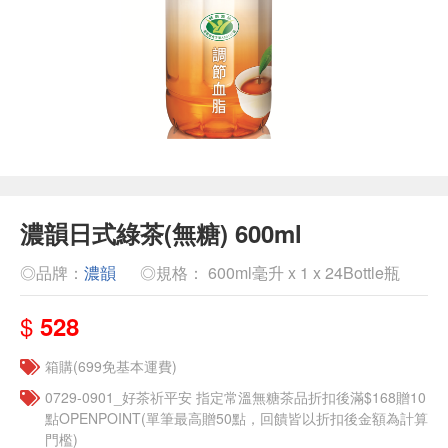
濃韻日式綠茶(無糖) 600ml
◎品牌：
濃韻
◎規格： 600ml毫升 x 1 x 24Bottle瓶
$
528
箱購(699免基本運費)
​​0729-0901_好茶祈平安 指定常溫無糖茶品折扣後滿$168贈10
點OPENPOINT(單筆最高贈50點，回饋皆以折扣後金額為計算
門檻)