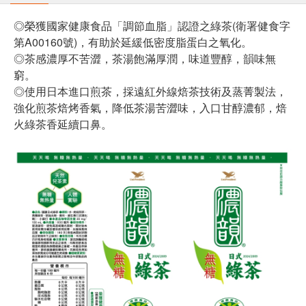
◎榮獲國家健康食品「調節血脂」認證之綠茶(衛署健食字
第A00160號)，有助於延緩低密度脂蛋白之氧化。
◎茶感濃厚不苦澀，茶湯飽滿厚潤，味道豐醇，韻味無
窮。
◎使用日本進口煎茶，採遠紅外線焙茶技術及蒸菁製法，
強化煎茶焙烤香氣，降低茶湯苦澀味，入口甘醇濃郁，焙
火綠茶香延續口鼻。