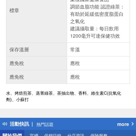
調節血脂功能 認證綠茶：
標章
有助於延緩低密度脂蛋白
之氧化
建議攝取量：每日飲用
1200毫升可達保健功效
保存溫層
常溫
應免稅
應稅
應免稅
應稅
水、烤焙煎茶、蒸菁綠茶、茶抽出物、香料、維生素C(抗氧化
劑)、小蘇打
偏遠地區配送
詐騙網頁！請小心！
得獎公告
活動快訊
more
熱門話題
銀行優惠
關於我們
官網
促銷目錄
分店資訊
保險服務