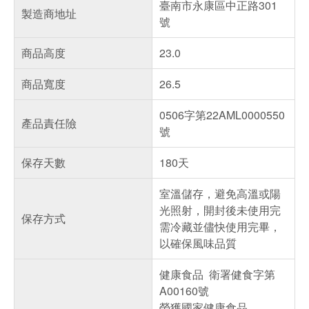
臺南市永康區中正路301
製造商地址
號
商品高度
23.0
商品寬度
26.5
0506字第22AML0000550
產品責任險
號
保存天數
180天
室溫儲存，避免高溫或陽
光照射，開封後未使用完
保存方式
需冷藏並儘快使用完畢，
以確保風味品質
健康食品 衛署健食字第
A00160號
榮獲國家健康食品