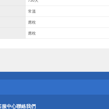
730天
常溫
應稅
應稅
送
請小心！
送
客服中心
聯絡我們
請小心！