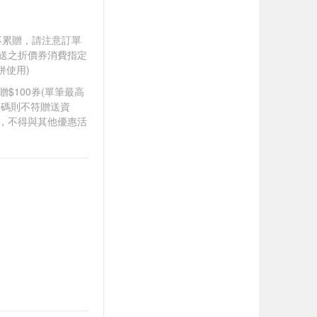
筆不累贈，請注意訂單
贈送之折價券消費指定
併使用)
8贈$100券(單筆最高
扣碼則不符贈送資
折，不得與其他優惠活