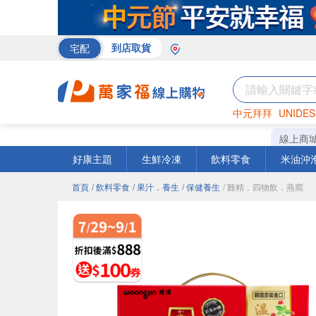
宅配
到店取貨
中元拜拜
UNIDES
巧克力
罐頭
咖啡
線上商
好康主題
生鮮冷凍
飲料零食
米油沖
首頁
/ 飲料零食
/ 果汁．養生
/ 保健養生
/ 雞精．四物飲．燕窩