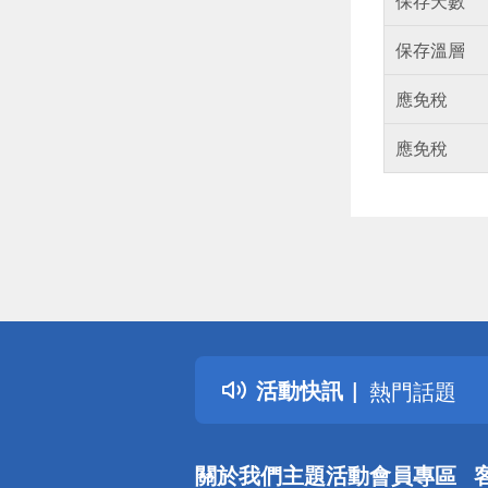
保存天數
保存溫層
應免稅
應免稅
偏遠地區配
詐騙網頁！
得獎公告
活動快訊
熱門話題
銀行優惠
偏遠地區配
關於我們
主題活動
會員專區
詐騙網頁！