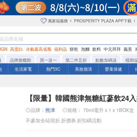
萬家福服務
PROSPERITY PLAZA APP下載
IGN
高蛋白
冷氣最高省萬
福利品
餅乾
泡麵
飲料
中元拜拜
義美
海苔
城
品牌旗艦館
買一送一
第二件五折
點數加碼送
檔期
泡
生活家電
熱門3C
美妝個清
嬰童保健
【限量】韓國熊津無糖紅蔘飲24
◎品牌：
熊津
◎規格： 70ml毫升 x 1 x 1BOX盒
不參加全站現折.折價券.折扣碼活動