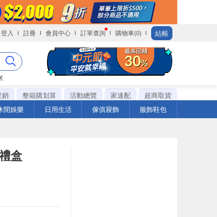
結帳
登入
註冊
會員中心
訂單查詢
購物車(0)
米
促銷
整箱購划算
活動總覽
家速配
超商取貨
休閒娛樂
日用生活
傢俱寢飾
服飾鞋包
入禮盒