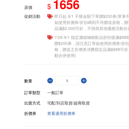
1656
$
原價
促銷活動
即日起-9/1 不限金額下單贈$200券(單
如使用折價券/折扣碼則不符贈送資格，
品滿$2,000可折，不得與其他優惠活動合
7/29-9/1 指定濃縮補精飲品​折扣後滿$88
贈$200券，請注意訂單如使用折價券/折
格，贈送之折價券消費指定品滿$888可
動合併使用)
數量
訂單類型
一般訂單
出貨方式
宅配/到店取貨/超商取貨
折價券
查看適用折價券