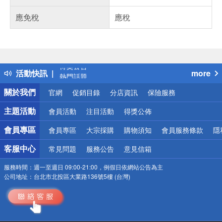
應免稅
應稅
偏遠地區配送
詐騙網頁！請小心！
得獎公告
活動快訊
more
熱門話題
銀行優惠
關於我們
官網
促銷目錄
分店資訊
保險服務
偏遠地區配送
詐騙網頁！請小心！
主題活動
會員活動
注目活動
得獎公佈
會員專區
會員專區
大宗採購
購物須知
會員服務條款
隱
客服中心
常見問題
服務公告
意見信箱
服務時間：
週一至週日 09:00-21:00，例假日依網站公告為主
公司地址：
台北市北投區大業路136號5樓 (台灣)