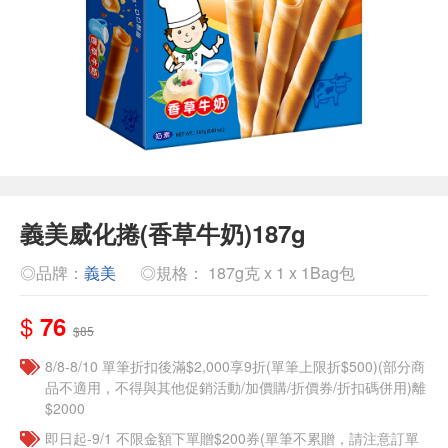
義美威化捲(香草牛奶)187g
◎品牌：
義美
◎規格： 187g克 x 1 x 1Bag包
$
76
$85
8/8-8/10 單筆折扣後滿$2,000享9折(單筆上限折$500)(部分商
品不適用，不得與其他促銷活動/加價購/折價券/折扣碼併用)離
$2000
即日起-9/1 不限金額下單贈$200券(單筆不累贈，請注意訂單