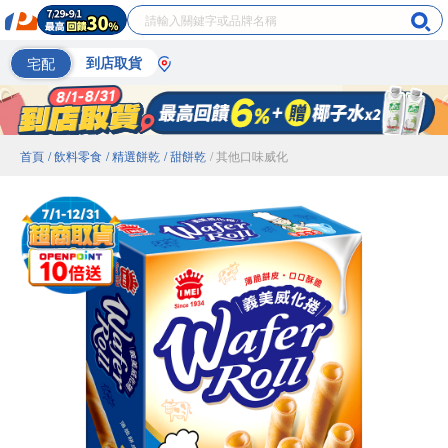
宅配
到店取貨
首頁
/ 飲料零食
/ 精選餅乾
/ 甜餅乾
/ 其他口味威化