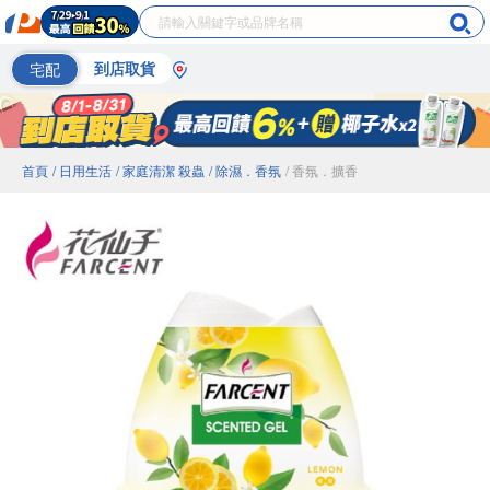
宅配
到店取貨
首頁
/ 日用生活
/ 家庭清潔 殺蟲
/ 除濕．香氛
/ 香氛．擴香