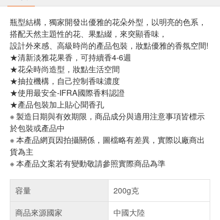
瓶型結構，獨家開發出優雅的花朵外型，以明亮的色系，
搭配天然主題性的花、果點綴，來突顯香味，
設計外來感、高級時尚的產品包裝，妝點優雅的香氛空間!
★清新淡雅花果香，可持續香4-6週
★花朵時尚造型，妝點生活空間
★抽拉機構，自己控制香味濃度
★使用最安全-IFRA國際香料認證
★產品包裝加上貼心聞香孔
※ 製造日期與有效期限，商品成分與適用注意事項皆標示
於包裝或產品中
※ 本產品網頁因拍攝關係，圖檔略有差異，實際以廠商出
貨為主
※ 本產品文案若有變動敬請參照實際商品為準
容量
200g克
商品來源國家
中國大陸