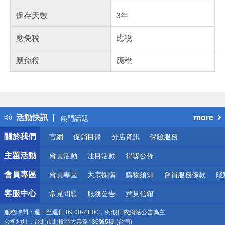
保存天數
3年
應免稅
應稅
應免稅
應稅
偏遠地區配送
詐騙網頁！請小心！
得獎公告
活動快訊
more
熱門話題
銀行優惠
關於我們
官網
促銷目錄
分店資訊
保險服務
偏遠地區配送
詐騙網頁！請小心！
主題活動
會員活動
注目活動
得獎公佈
會員專區
會員專區
大宗採購
購物須知
會員服務條款
隱
客服中心
常見問題
服務公告
意見信箱
服務時間：
週一至週日 09:00-21:00，例假日依網站公告為主
公司地址：
台北市北投區大業路136號5樓 (台灣)