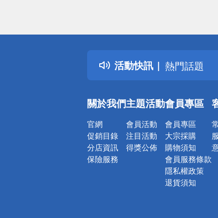
偏遠地區配
詐騙網頁！
得獎公告
活動快訊
熱門話題
銀行優惠
偏遠地區配
關於我們
主題活動
會員專區
詐騙網頁！
官網
會員活動
會員專區
促銷目錄
注目活動
大宗採購
分店資訊
得獎公佈
購物須知
保險服務
會員服務條款
隱私權政策
退貨須知