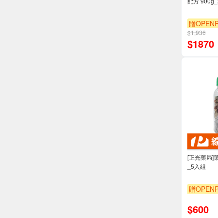
配方 900g
贈OPENP
$1,936
$
1870
[正光藥局]葉
_5入組
贈OPENP
$
600