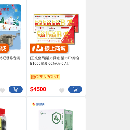
吧轉吧發條音樂
[正光藥局]活力貝健-活力EX綜合
B1000膠囊 60顆/盒-5入組
贈OPENPOINT
$
4500