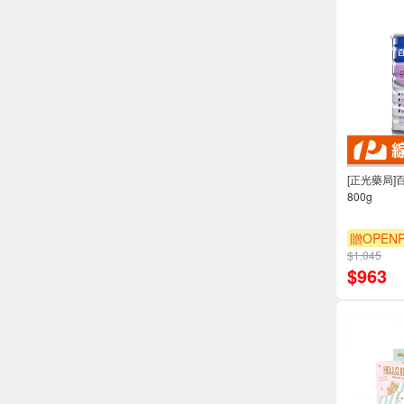
[正光藥局]
800g
贈OPENP
$1,045
$
963