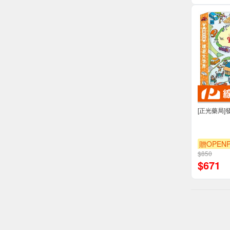
[正光藥局]
贈OPENP
$850
$
671