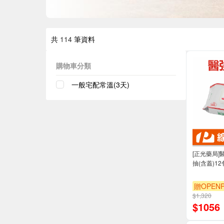
共
114
筆資料
購物車分類
一般宅配常溫(3天)
[正光藥局]
抽(含蓋)12
贈OPENP
$1,320
$
1056