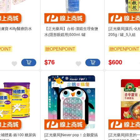
膚寶-Kitty醫療防水
【正光藥局】台裕-潔鏡生理食鹽
[正光藥局]葉氏-化
水(隱形眼鏡用)500ml /罐
205g / 罐_5入組
OINT
贈OPENPOINT
贈OPENPOINT
$
76
$
600
金補體素-鉻100 糖尿病
[正光藥局]Never pop！企鵝愛搞
[正光藥局]得意的