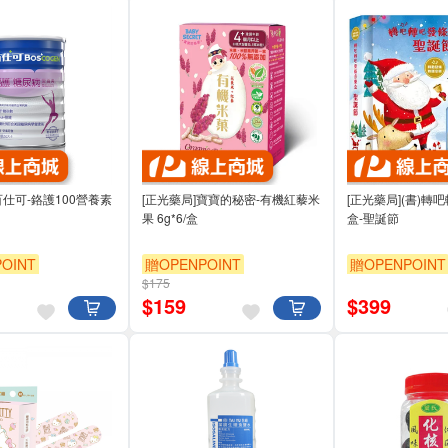
百仕可-鉻護100營養素
[正光藥局]寶寶的秘密-有機紅藜米
[正光藥局](書)轉
果 6g*6/盒
盒-聖誕節
OINT
贈OPENPOINT
贈OPENPOINT
$175
$
159
$
399