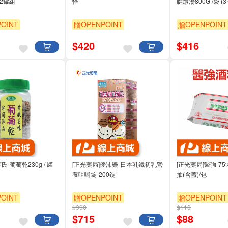
_2罐組
怪
腱燉湯800G /袋 (
OINT
贈OPENPOINT
贈OPENPOINT
$
420
$
416
氏-葡萄乾230g / 罐
[正光藥局]優沛樂-日本乳鐵初乳營
[正光藥局]醫強-7
養咀嚼錠-200錠
抽(含蓋)/包
OINT
贈OPENPOINT
贈OPENPOINT
$990
$110
$
715
$
88