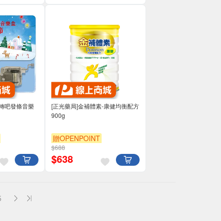
吧轉吧發條音樂
[正光藥局]金補體素-康健均衡配方
900g
贈OPENPOINT
$688
$
638
5