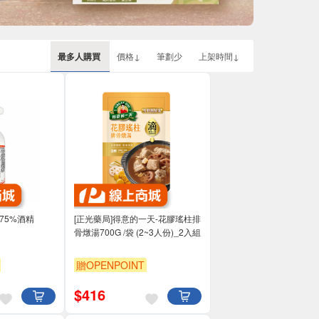
最多人購買
價格↓
筆劃少
上架時間↓
75%酒精
[正光藥局]得意的一天-花膠瑤柱排
骨燉湯700G /袋 (2~3人份)_2入組
贈OPENPOINT
$
416