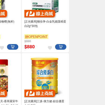
核橄欖(無籽)
[正光藥局]哺佳孕-白金乳鐵藻精蛋
白2g*30包
贈OPENPOINT
$990
$
880
一天-香草羅宋牛
[正光藥局]三多-偉力健-綜合優蛋