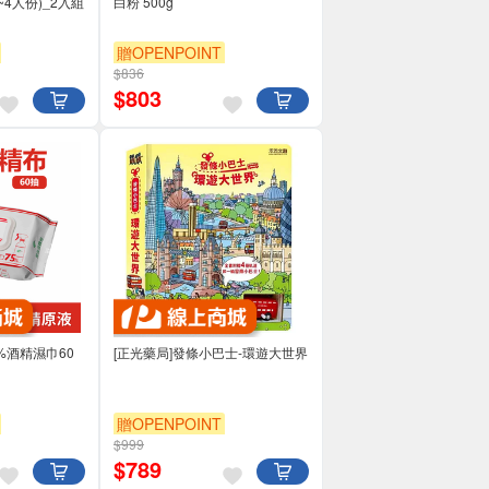
3~4人份)_2入組
白粉 500g
贈OPENPOINT
$836
$
803
5%酒精濕巾60
[正光藥局]發條小巴士-環遊大世界
贈OPENPOINT
$999
$
789