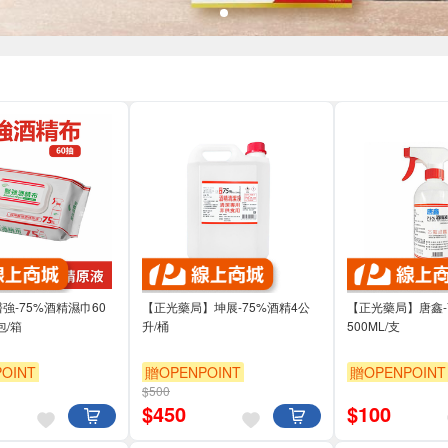
醫強-75%酒精濕巾60
【正光藥局】坤展-75%酒精4公
【正光藥局】唐鑫-
包/箱
升/桶
500ML/支
OINT
贈OPENPOINT
贈OPENPOINT
$500
$
450
$
100