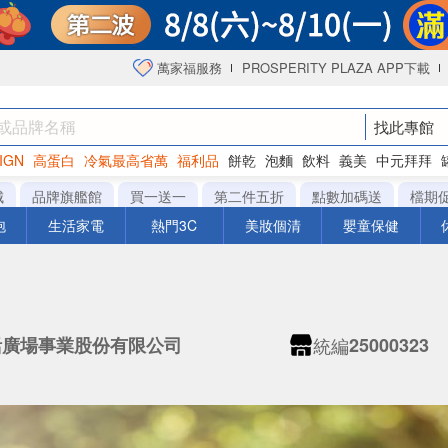
萬家福服務
PROSPERITY PLAZA APP下載
找此專館
IGN
高蛋白
冷氣最高省萬
福利品
餅乾
泡麵
飲料
義美
中元拜拜
咖啡
城
品牌旗艦館
買一送一
第二件五折
點數加碼送
檔期
泡
生活家電
熱門3C
美妝個清
嬰童保健
統編
活廣場事業股份有限公司
25000323