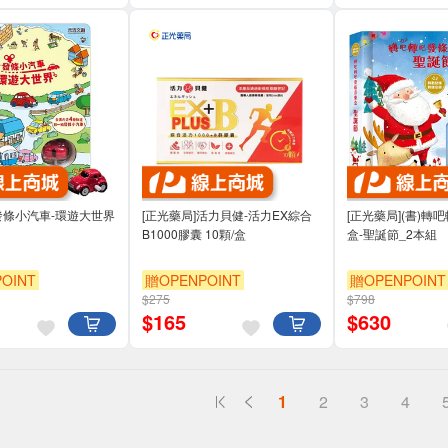
發條小汽車-環遊大世界
[正光藥局]活力貝健-活力EX綜合
[正光藥局](書)轉
B1000膠囊 10顆/盒
盒-聖誕節_2本組
OINT
贈OPENPOINT
贈OPENPOINT
$275
$798
$
165
$
630
1
2
3
4