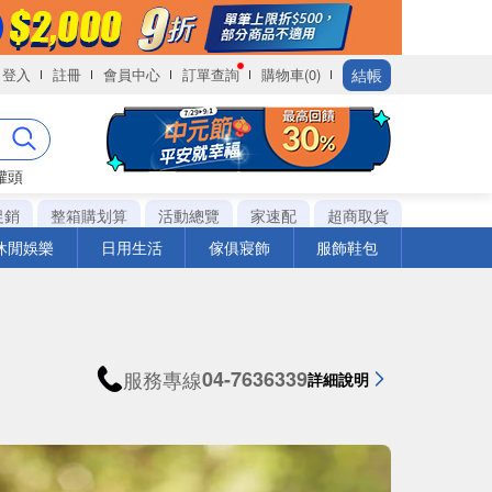
結帳
登入
註冊
會員中心
訂單查詢
購物車(0)
罐頭
促銷
整箱購划算
活動總覽
家速配
超商取貨
休閒娛樂
日用生活
傢俱寢飾
服飾鞋包
服務專線
04-7636339
詳細說明