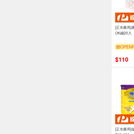
[正光藥局]康
OK繃20入
贈OPENP
$
110
[正光藥局]