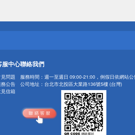
送
請小心！
送
客服中心
聯絡我們
請小心！
常見問題
服務時間：
週一至週日 09:00-21:00，例假日依網站
服務公告
公司地址：
台北市北投區大業路136號5樓 (台灣)
意見信箱