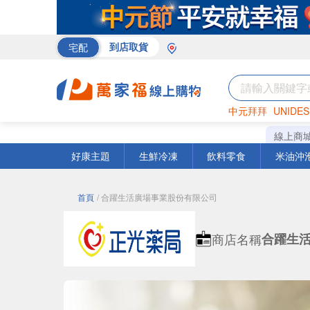
宅配
到店取貨
中元拜拜
UNIDES
米
巧克力
衛生紙
線上商
好康主題
生鮮冷凍
飲料零食
米油沖
首頁
/ 合躍生活廣場事業股份有限公司
商店名稱
合躍生