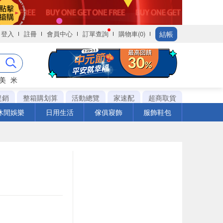
結帳
登入
註冊
會員中心
訂單查詢
購物車(0)
美
米
促銷
整箱購划算
活動總覽
家速配
超商取貨
休閒娛樂
日用生活
傢俱寢飾
服飾鞋包