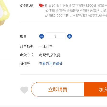
促銷活動
即日起-9/1 不限金額下單贈$200券(單
如使用折價券/折扣碼則不符贈送資格，
品滿$2,000可折，不得與其他優惠活動合
數量
訂單類型
一般訂單
出貨方式
宅配/到店取貨
折價券
查看適用折價券
立即購買
加