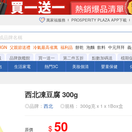
萬家福服務
PROSPERITY PLAZA APP下載
IGN
父親節送禮
冷氣最高省萬
福利品
餅乾
泡麵
飲料
中元拜拜
義
衛生紙
城
品牌旗艦館
買一送一
第二件五折
點數加碼送
檔期
泡
生活家電
熱門3C
美妝個清
嬰童保健
西北凍豆腐 300g
◎品牌：
西北
◎規格： 300g克 x 1 x 1Box盒
50
$
原價