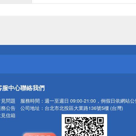
送
請小心！
送
客服中心
聯絡我們
請小心！
常見問題
服務時間：
週一至週日 09:00-21:00，例假日依網站
服務公告
公司地址：
台北市北投區大業路136號5樓 (台灣)
意見信箱