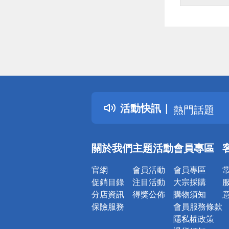
偏遠地區配
詐騙網頁！
得獎公告
活動快訊
熱門話題
銀行優惠
偏遠地區配
關於我們
主題活動
會員專區
詐騙網頁！
官網
會員活動
會員專區
促銷目錄
注目活動
大宗採購
分店資訊
得獎公佈
購物須知
保險服務
會員服務條款
隱私權政策