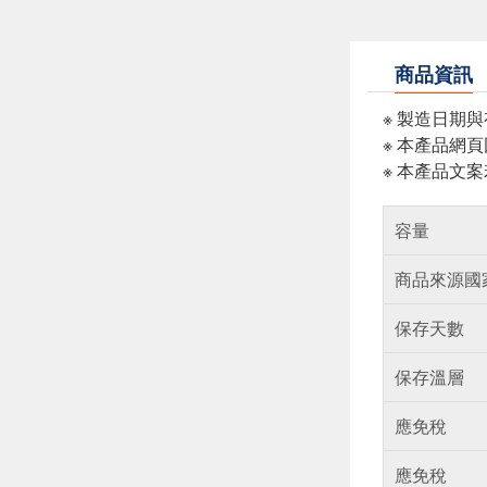
商品資訊
※ 製造日期
※ 本產品網
※ 本產品文
容量
商品來源國
保存天數
保存溫層
應免稅
應免稅