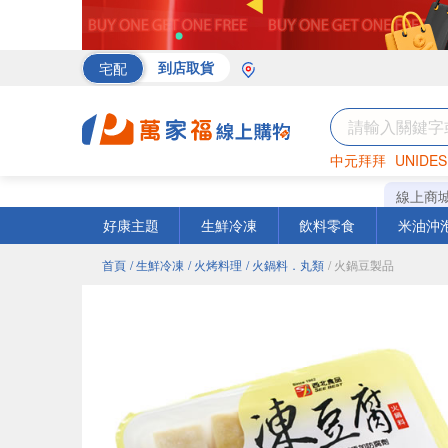
宅配
到店取貨
中元拜拜
UNIDES
海苔
巧克力
罐頭
線上商
好康主題
生鮮冷凍
飲料零食
米油沖
首頁
/ 生鮮冷凍
/ 火烤料理
/ 火鍋料．丸類
/ 火鍋豆製品