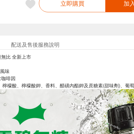
立即購買
加
配送及售後服務說明
爽無比 全新上市
風味
含咖啡因
水、檸檬酸、檸檬酸鉀、香料、醋磺內酯鉀及蔗糖素(甜味劑)、葡