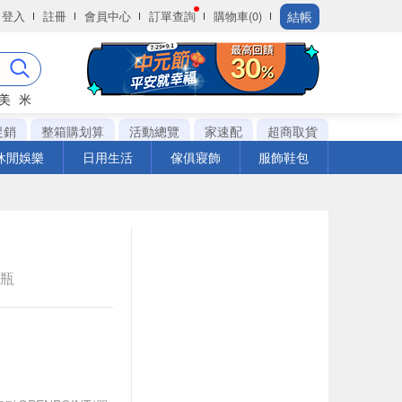
結帳
登入
註冊
會員中心
訂單查詢
購物車(0)
美
米
促銷
整箱購划算
活動總覽
家速配
超商取貨
休閒娛樂
日用生活
傢俱寢飾
服飾鞋包
e瓶