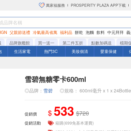
萬家福服務
PROSPERITY PLAZA APP下載
IGN
父親節送禮
冷氣最高省萬
福利品
餅乾
泡麵
飲料
中元拜拜
義
衛生紙
城
品牌旗艦館
買一送一
第二件五折
點數加碼送
檔期
泡
生活家電
熱門3C
美妝個清
嬰童保健
雪碧無糖零卡600ml
◎品牌：
雪碧
◎規格： 600ml毫升 x 1 x 24Bottl
533
$
$720
促銷價
促銷活動
箱購(699免基本運費)