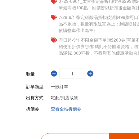
0729-0901_太古指定品折扣後滿$299贈2
筆最高贈100點，回饋皆以折扣後金額為計
7/29-9/1 指定碳酸品折扣後滿$499贈
品不累贈，數量有限送完為止；到店取貨
依購物車帶出為主)
即日起-9/1 不限金額下單贈$200券(單
如使用折價券/折扣碼則不符贈送資格，
品滿$2,000可折，不得與其他優惠活動合
數量
訂單類型
一般訂單
出貨方式
宅配/到店取貨
折價券
查看全站折價券