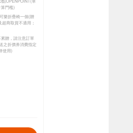
0點OPENPOINT(單
算門檻)
可口可樂折疊椅一個(贈
及超商取貨不適用；
筆不累贈，請注意訂單
贈送之折價券消費指定
併使用)