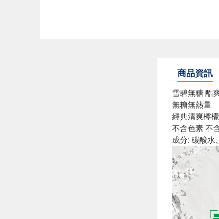
商品資訊
雪碧無糖 酷
無糖無熱量
經典清爽檸檬
不含色素 不
成分: 碳酸