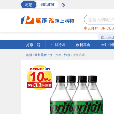
宅配
到店取貨
中元拜拜
UNIDES
海苔
巧克力
罐頭
線上商
好康主題
生鮮冷凍
飲料零食
米油沖
首頁
/ 飲料零食
/ 水．汽水
/ 汽水
/ 碳酸汽水