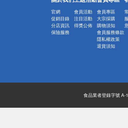
詐騙網頁！
官網
會員活動
會員專區
促銷目錄
注目活動
大宗採購
分店資訊
得獎公佈
購物須知
保險服務
會員服務條款
隱私權政策
退貨須知
食品業者登錄字號 A-122