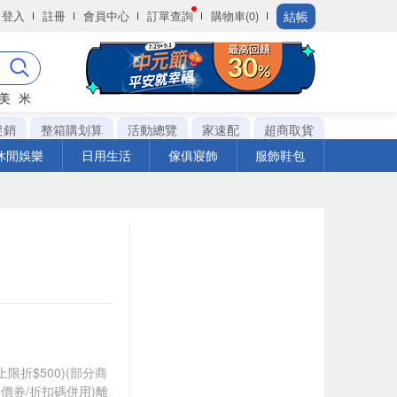
結帳
登入
註冊
會員中心
訂單查詢
購物車(0)
美
米
促銷
整箱購划算
活動總覽
家速配
超商取貨
休閒娛樂
日用生活
傢俱寢飾
服飾鞋包
筆上限折$500)(部分商
價券/折扣碼併用)離