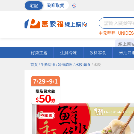
宅配
到店取貨
中元拜拜
UNIDES
巧克力
罐頭
海苔
線上商
好康主題
生鮮冷凍
飲料零食
米油沖
首頁
/ 生鮮冷凍
/ 冷凍調理
/ 水餃 麵食
/ 水餃