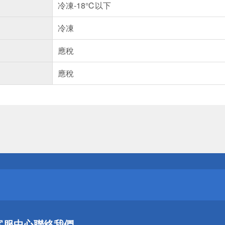
冷凍-18℃以下
冷凍
應稅
應稅
送
請小心！
送
客服中心
聯絡我們