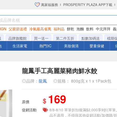
萬家福服務
PROSPERITY PLAZA APP下載
IGN
父親節送禮
冷氣最高省萬
福利品
餅乾
泡麵
飲料
中元拜拜
義
洋芋片
城
品牌旗艦館
買一送一
第二件五折
點數加碼送
檔期
泡
生活家電
熱門3C
美妝個清
嬰童保健
龍鳳手工高麗菜豬肉鮮水餃
◎品牌：
龍鳳
◎規格： 800g克 x 1 x 1Pack包
169
$
原價
促銷活動
8/8-8/10 單筆折扣後滿$2,000享9折(單
品不適用，不得與其他促銷活動/加價購/折