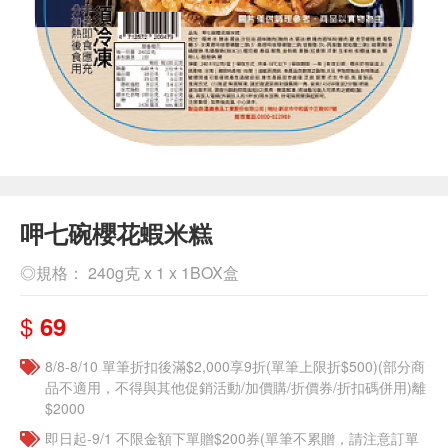
呷七碗櫻花蝦米糕
◎規格： 240g克 x 1 x 1BOX盒
$
69
8/8-8/10 單筆折扣後滿$2,000享9折(單筆上限折$500)(部分商
品不適用，不得與其他促銷活動/加價購/折價券/折扣碼併用)離
$2000
即日起-9/1 不限金額下單贈$200券(單筆不累贈，請注意訂單