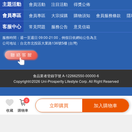
詐騙網頁！請小心！
主題活動
會員活動
注目活動
得獎公佈
會員專區
會員專區
大宗採購
購物須知
會員服務條款
隱
客服中心
常見問題
服務公告
意見信箱
服務時間：
週一至週日 09:00-21:00，例假日依網站公告為主
公司地址：
台北市北投區大業路136號5樓 (台灣)
食品業者登錄字號 A-122662550-00000-6
Copyright©2026 Uni-Prosperity Lifestyle Corp. All Right Reserved
0
立即購買
加入購物車
收藏
購物車