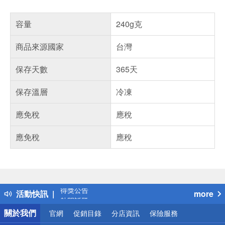
容量
240g克
商品來源國家
台灣
保存天數
365天
保存溫層
冷凍
應免稅
應稅
應免稅
應稅
偏遠地區配送
詐騙網頁！請小心！
得獎公告
活動快訊
more
熱門話題
銀行優惠
關於我們
官網
促銷目錄
分店資訊
保險服務
偏遠地區配送