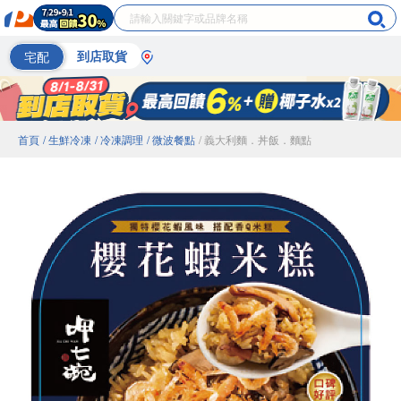
宅配
到店取貨
首頁
/ 生鮮冷凍
/ 冷凍調理
/ 微波餐點
/ 義大利麵．丼飯．麵點