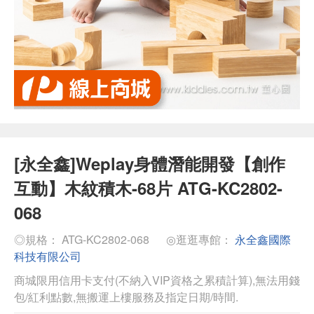
[永全鑫]Weplay身體潛能開發【創作
互動】木紋積木-68片 ATG-KC2802-
068
◎規格： ATG-KC2802-068
◎逛逛專館：
永全鑫國際
科技有限公司
商城限用信用卡支付(不納入VIP資格之累積計算),無法用錢
包/紅利點數,無搬運上樓服務及指定日期/時間.