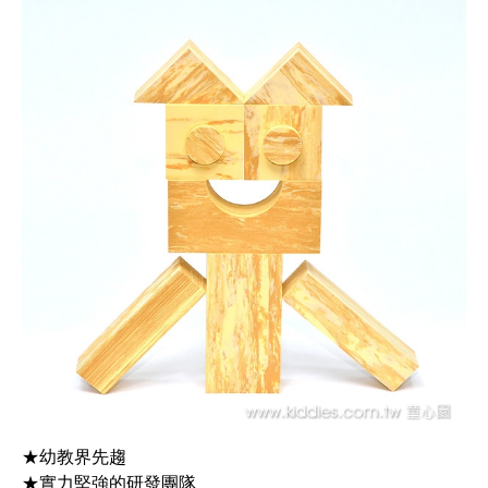
★幼教界先趨
★實力堅強的研發團隊