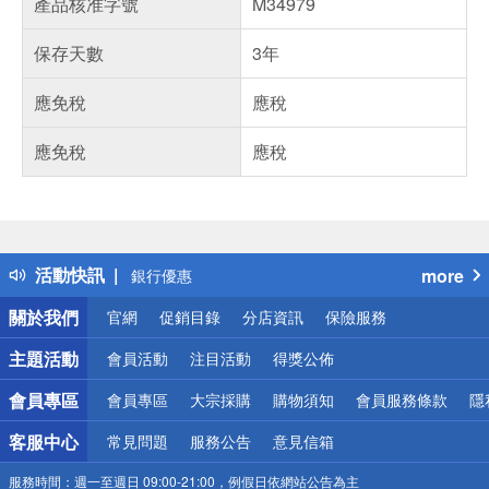
產品核准字號
M34979
保存天數
3年
應免稅
應稅
應免稅
應稅
偏遠地區配送
詐騙網頁！請小心！
得獎公告
熱門話題
活動快訊
more
銀行優惠
偏遠地區配送
關於我們
官網
促銷目錄
分店資訊
保險服務
詐騙網頁！請小心！
主題活動
會員活動
注目活動
得獎公佈
會員專區
會員專區
大宗採購
購物須知
會員服務條款
隱
客服中心
常見問題
服務公告
意見信箱
服務時間：
週一至週日 09:00-21:00，例假日依網站公告為主