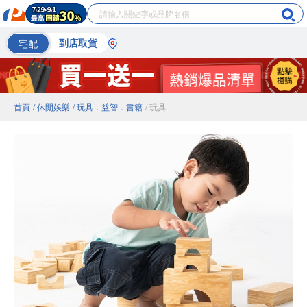
宅配
到店取貨
首頁
/ 休閒娛樂
/ 玩具．益智．書籍
/ 玩具