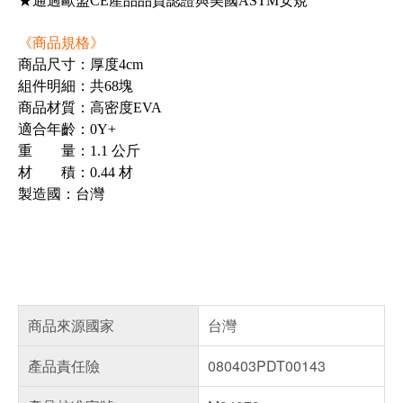
★通過歐盟CE產品品質認證與美國ASTM安規
《商品規格》
商品尺寸：厚度4cm
組件明細：共68塊
商品材質：高密度EVA
適合年齡：0Y+
重 量：1.1 公斤
材 積：0.44 材
製造國：台灣
商品來源國家
台灣
產品責任險
080403PDT00143