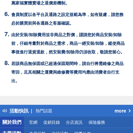
萬家福
實體賣場之退價差機制。
會員制度以各平台及通路之設定規範為準，如有疑慮，請您務
必於購買前與各通路之客服確認。
由於安裝/卸除費用並非商品之對價，謹請您於商品安裝/卸除
前，仔細考量對於商品之需求，商品一經安裝/卸除，縱使商品
事後進行退貨退款，然安裝費/卸除用仍須收取，敬請您留心。
若該商品無保固或已超過保固期間時，請自行將需維修之商品
寄回，且其相關之運費與維修費等費用均應由消費者自行支
出。
偏遠地區配送
詐騙網頁！請小心！
得獎公告
活動快訊
more
熱門話題
銀行優惠
關於我們
官網
促銷目錄
分店資訊
保險服務
偏遠地區配送
詐騙網頁！請小心！