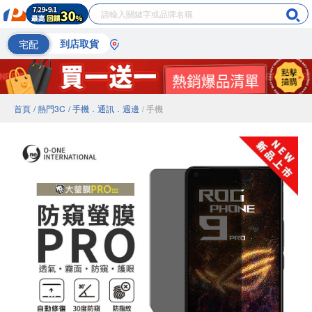
宅配
到店取貨
首頁
/ 熱門3C
/ 手機．通訊．週邊
/ 手機