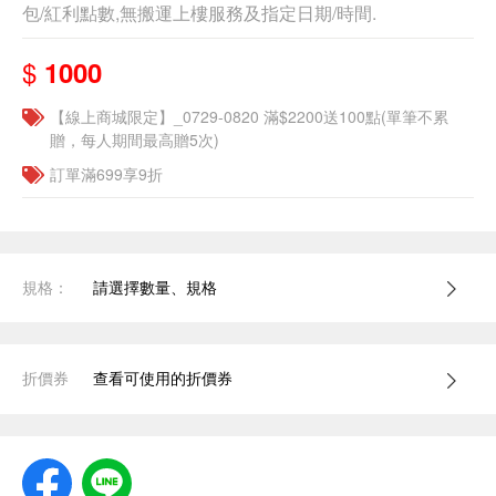
包/紅利點數,無搬運上樓服務及指定日期/時間.
$
1000
【線上商城限定】_0729-0820 滿$2200送100點(單筆不累
贈，每人期間最高贈5次)
訂單滿699享9折
規格：
請選擇數量、規格
折價券
查看可使用的折價券