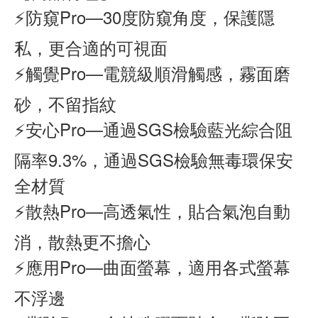
⚡防窺Pro—30度防窺角度，保護隱
私，更合適的可視面
⚡觸覺Pro—電競級順滑觸感，霧面磨
砂，不留指紋
⚡安心Pro—通過SGS檢驗藍光綜合阻
隔率9.3%，通過SGS檢驗無毒環保安
全材質
⚡散熱Pro—高透氣性，貼合氣泡自動
消，散熱更不擔心
⚡應用Pro—曲面螢幕，適用各式螢幕
不浮邊