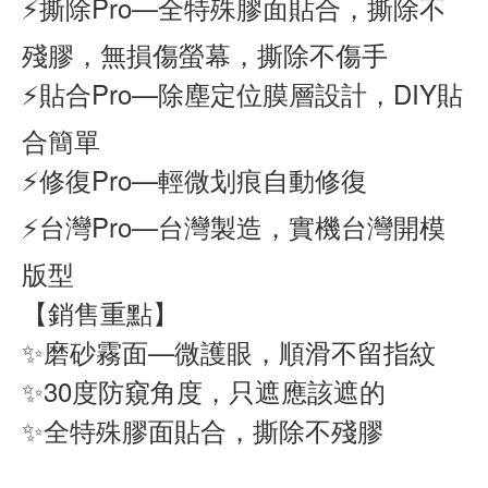
⚡撕除Pro—全特殊膠面貼合，撕除不
殘膠，無損傷螢幕，撕除不傷手
⚡貼合Pro—除塵定位膜層設計，DIY貼
合簡單
⚡修復Pro—輕微划痕自動修復
⚡台灣Pro—台灣製造，實機台灣開模
版型
【銷售重點】
✨磨砂霧面—微護眼，順滑不留指紋
✨30度防窺角度，只遮應該遮的
✨全特殊膠面貼合，撕除不殘膠