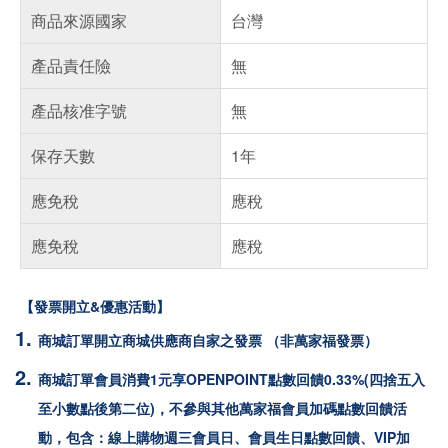
商品來源國家
台灣
產品責任險
無
產品核准字號
無
保存天數
1年
應免稅
應稅
應免稅
應稅
【發票開立&優惠活動】
商城訂單開立商城供應商自家之發票 （非萬家福發票）
商城訂單會員消費1元享OPENPOINT點數回饋0.33%(四捨五入
至小數點後第二位)，不參與其他萬家福會員加碼點數回饋活
動，包含：線上購物週三會員日、會員生日點數回饋、VIP加