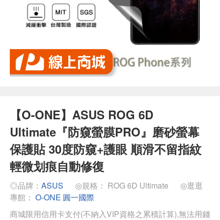
【O-ONE】ASUS ROG 6D
Ultimate『防窺螢膜PRO』磨砂螢幕
保護貼 30度防窺+護眼 順滑不留指紋
輕微划痕自動修復
◎品牌：
ASUS
◎規格： ROG 6D Ultimate
◎逛逛
專館：
O-ONE 圓一國際
商城限用信用卡支付(不納入VIP資格之累積計算),無法用錢