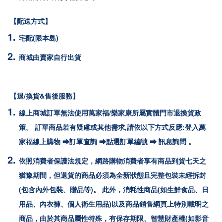
【配送方式】
宅配(限本島)
商城由賣家自行出貨
【退/換貨&售後服務】
線上商城訂單無法使用萬家福/樂家康所屬實體門市退換貨政
策。 訂單商品若有疑慮或其他需求,請依以下方式反應:登入萬
家福線上購物 ⮕訂單查詢 ⮕點選訂單編號 ⮕ 訊息詢問 。
依照消費者保護法規定，網路購物消費者享有商品到貨七天之
猶豫期間，但退貨的商品必須為全新狀態且完整包裝未經拆封
(包含內外包裝、贈品等)。 此外，消耗性商品(如生鮮食品、日
用品、內衣褲、個人衛生用品)以及商品銷售網頁上特別載明之
商品，由於其商品屬性特殊，有保存期限、智慧財產權(如影音