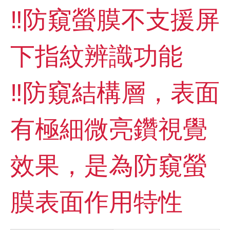
‼️防窺螢膜不支援屏
下指紋辨識功能
‼️防窺結構層，表面
有極細微亮鑽視覺
效果，是為防窺螢
膜表面作用特性