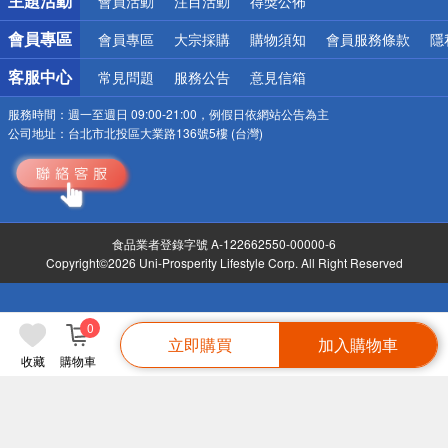
主題活動
會員活動
注目活動
得獎公佈
會員專區
會員專區
大宗採購
購物須知
會員服務條款
隱
客服中心
常見問題
服務公告
意見信箱
服務時間：
週一至週日 09:00-21:00，例假日依網站公告為主
公司地址：
台北市北投區大業路136號5樓 (台灣)
食品業者登錄字號 A-122662550-00000-6
Copyright©2026 Uni-Prosperity Lifestyle Corp. All Right Reserved
0
立即購買
加入購物車
收藏
購物車