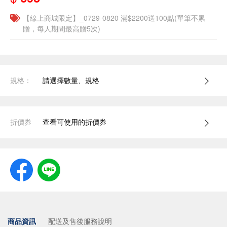
【線上商城限定】_0729-0820 滿$2200送100點(單筆不累
贈，每人期間最高贈5次)
規格：
請選擇數量、規格
折價券
查看可使用的折價券
商品資訊
配送及售後服務說明