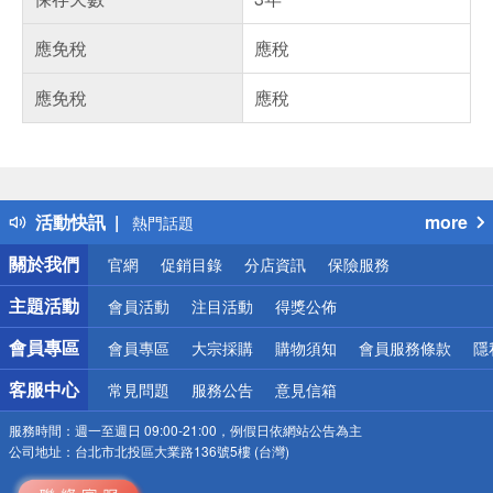
應免稅
應稅
應免稅
應稅
偏遠地區配送
詐騙網頁！請小心！
得獎公告
活動快訊
more
熱門話題
銀行優惠
關於我們
官網
促銷目錄
分店資訊
保險服務
偏遠地區配送
詐騙網頁！請小心！
主題活動
會員活動
注目活動
得獎公佈
會員專區
會員專區
大宗採購
購物須知
會員服務條款
隱
客服中心
常見問題
服務公告
意見信箱
服務時間：
週一至週日 09:00-21:00，例假日依網站公告為主
公司地址：
台北市北投區大業路136號5樓 (台灣)