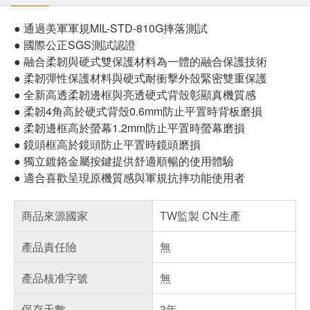
● 通過美軍軍規MIL-STD-810G摔落測試
● 國際公正SGS測試認證
● 融合柔韌與硬式雙保護材料為一體的融合保護技術
● 柔韌彈性保護材料與硬式耐衝擊外殼緊密雙重保護
● 全新高透柔韌邊框與亮透硬式背殼彰顯真機質感
● 柔韌4角高於硬式背殼0.6mm防止平置時背板磨損
● 柔韌邊框高於螢幕1.2mm防止平置時螢幕磨損
● 鏡頭框高於鏡頭防止平置時鏡頭磨損
● 獨立鍍鉻金屬按鍵提供舒適順暢的使用體驗
● 適合喜歡呈現原機質感與軍規抗摔功能使用者
商品來源國家
TW監製 CN生產
產品責任險
無
產品核准字號
無
保存天數
3年