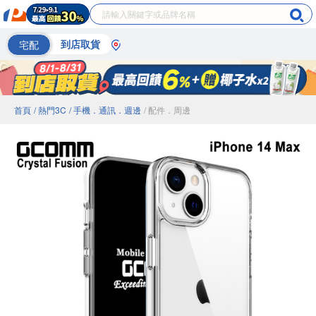
宅配
到店取貨
首頁
/ 熱門3C
/ 手機．通訊．週邊
/ 配件．周邊