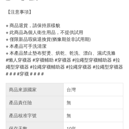
【注意事項】
※ 商品退貨，請保持原樣貌
※ 此商品為個人衛生用品，不提供試用
※ 僅限新品瑕疵退換貨(猶豫期並非試用期)
※ 本產品可手洗清潔
※ 本產品禁止墊布熨燙、烘乾、乾洗、漂白、濕式洗滌
#懶人穿襪器 #穿襪輔助 #穿襪器 #拉繩型穿襪輔助器 #拉
繩型穿襪器 #拉繩穿襪輔助器 #拉繩穿襪器 #拉繩型穿襪器
# # # #穿襪 # # # #
商品來源國家
台灣
產品責任險
無
產品核准字號
無
保存天數
10年