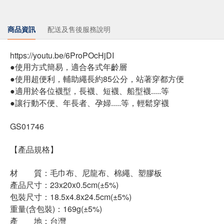
商品資訊
配送及售後服務說明
https://youtu.be/6ProPOcHjDI
●使用方式簡易，適合各式年齡層
●使用超便利，輔助繩長約85公分，站著穿都方便
●適用於各位襪型，長襪、短襪、船型襪.....等
●讓行動不便、年長者、孕婦.....等，輕鬆穿襪
GS01746
【產品規格】
材 質：毛巾布、尼龍布、棉繩、塑膠板
產品尺寸：23x20x0.5cm(±5%)
包裝尺寸：18.5x4.8x24.5cm(±5%)
重量(含包裝)：169g(±5%)
產 地：台灣