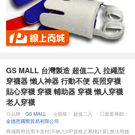
GS MALL 台灣製造 超值二入 拉繩型
穿襪器 懶人神器 行動不便 長照穿襪
貼心穿襪 穿襪 輔助器 穿襪 懶人穿襪
老人穿襪
◎品牌：
GS MALL
◎規格： 超值二入
◎逛逛專館：
金德恩國際貿易有限公司
商城限用信用卡支付(不納入VIP資格之累積計算),無法用錢