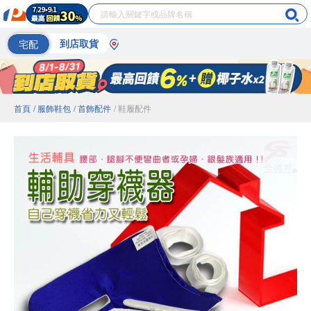
宅配
到店取貨
首頁
/ 服飾鞋包
/ 首飾配件
/ 鞋履配件