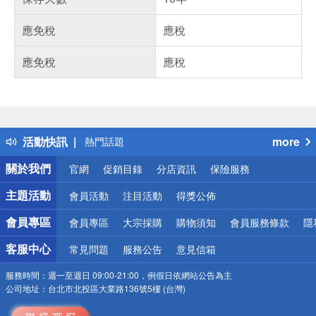
應免稅
應稅
應免稅
應稅
偏遠地區配送
詐騙網頁！請小心！
得獎公告
活動快訊
more
熱門話題
銀行優惠
關於我們
官網
促銷目錄
分店資訊
保險服務
偏遠地區配送
詐騙網頁！請小心！
主題活動
會員活動
注目活動
得獎公佈
會員專區
會員專區
大宗採購
購物須知
會員服務條款
隱
客服中心
常見問題
服務公告
意見信箱
服務時間：
週一至週日 09:00-21:00，例假日依網站公告為主
公司地址：
台北市北投區大業路136號5樓 (台灣)