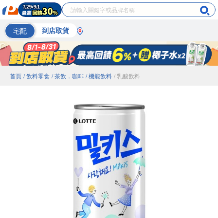
宅配
到店取貨
首頁
/ 飲料零食
/ 茶飲．咖啡
/ 機能飲料
/ 乳酸飲料