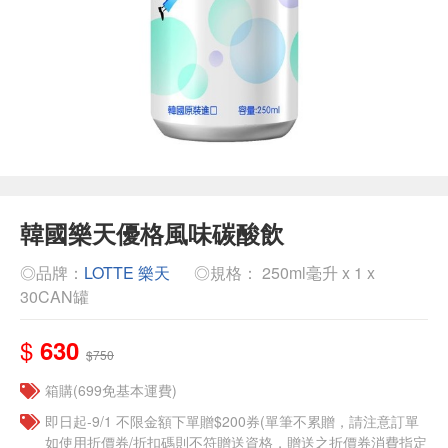
韓國樂天優格風味碳酸飲
◎品牌：
LOTTE 樂天
◎規格： 250ml毫升 x 1 x
30CAN罐
$
630
$750
箱購(699免基本運費)
即日起-9/1 不限金額下單贈$200券(單筆不累贈，請注意訂單
如使用折價券/折扣碼則不符贈送資格，贈送之折價券消費指定