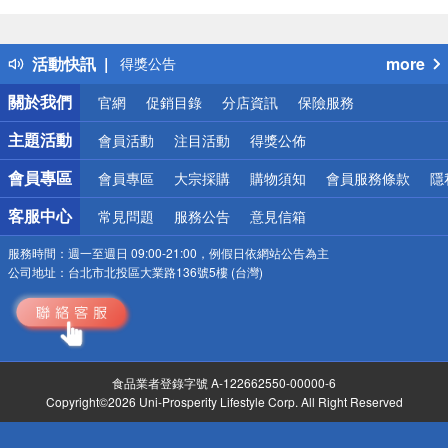
偏遠地區配送
詐騙網頁！請小心！
得獎公告
活動快訊
more
熱門話題
銀行優惠
關於我們
官網
促銷目錄
分店資訊
保險服務
偏遠地區配送
詐騙網頁！請小心！
主題活動
會員活動
注目活動
得獎公佈
會員專區
會員專區
大宗採購
購物須知
會員服務條款
隱
客服中心
常見問題
服務公告
意見信箱
服務時間：
週一至週日 09:00-21:00，例假日依網站公告為主
公司地址：
台北市北投區大業路136號5樓 (台灣)
食品業者登錄字號 A-122662550-00000-6
Copyright©2026 Uni-Prosperity Lifestyle Corp. All Right Reserved