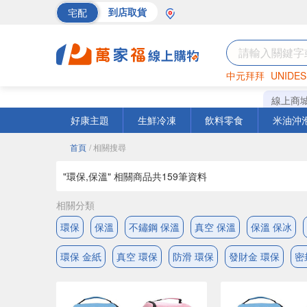
宅配
到店取貨
中元拜拜
UNIDES
巧克力
罐頭
海苔
線上商
好康主題
生鮮冷凍
飲料零食
米油沖
首頁
/ 相關搜尋
"環保,保溫" 相關商品共
159
筆資料
相關分類
環保
保溫
不鏽鋼 保溫
真空 保溫
保溫 保冰
環保 金紙
真空 環保
防滑 環保
發財金 環保
密