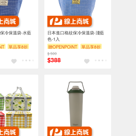
保冷保溫袋-水藍
日本進口格紋保冷保溫袋-淺藍
色-1入
NT
單品享8折
贈OPENPOINT
單品享8折
$ 500
$388