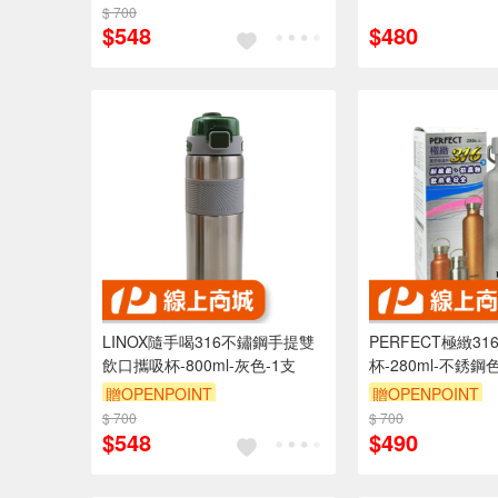
直飲杯
$ 700
$548
$480
LINOX隨手喝316不鏽鋼手提雙
PERFECT極緻3
飲口攜吸杯-800ml-灰色-1支
杯-280ml-不銹鋼
贈OPENPOINT
贈OPENPOINT
$ 700
$ 700
$548
$490