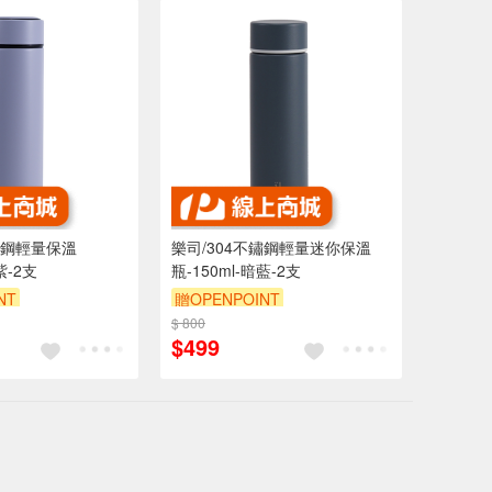
鏽鋼輕量保溫
樂司/304不鏽鋼輕量迷你保溫
紫-2支
瓶-150ml-暗藍-2支
NT
贈OPENPOINT
$ 800
$499