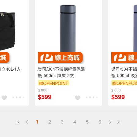
立40L-1入
樂司/304不鏽鋼輕量保溫
樂司/304不
瓶-500ml-鐵灰-2支
瓶-500ml-淡
贈OPENPOINT
贈OPENPOI
$ 800
$ 800
$599
$599
1
2
3
4
5
6