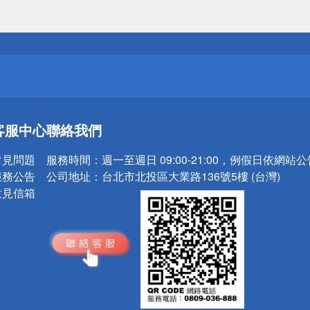
送
請小心！
送
客服中心
聯絡我們
請小心！
常見問題
服務時間：
週一至週日 09:00-21:00，例假日依網站
服務公告
公司地址：
台北市北投區大業路136號5樓 (台灣)
意見信箱