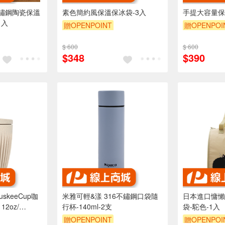
不鏽鋼陶瓷保溫
素色簡約風保溫保冰袋-3入
手提大容量保
1入
贈OPENPOINT
贈OPENPOI
$ 600
$ 600
$348
$390
skeeCup咖
米雅可輕&漾 316不鏽鋼口袋隨
日本進口慵懶
12oz/
行杯-140ml-2支
袋-駝色-1入
安全無毒可回收
贈OPENPOINT
贈OPENPOI