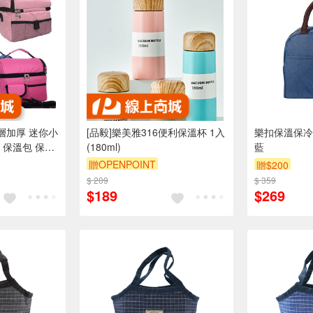
雙層加厚 迷你小
[品毅]樂美雅316便利保溫杯 1入
樂扣保溫保冷
 保溫包 保冷
(180ml)
藍
母乳袋媽咪包
贈OPENPOINT
贈$200
$ 209
$ 359
$189
$269