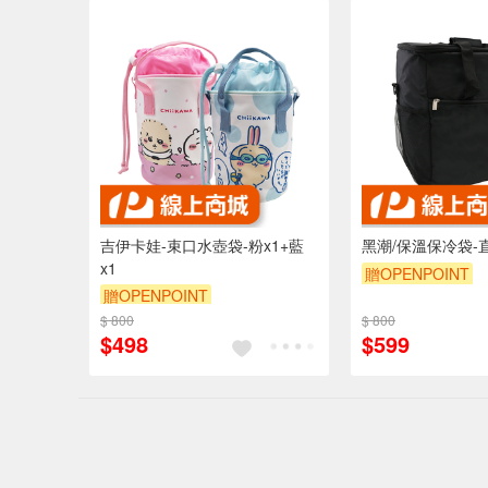
吉伊卡娃-束口水壺袋-粉x1+藍
黑潮/保溫保冷袋-直
x1
贈OPENPOINT
贈OPENPOINT
$ 800
$ 800
$498
$599