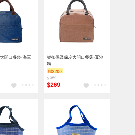
大開口餐袋-海軍
樂扣保溫保冷大開口餐袋-豆沙
粉
贈$200
$ 359
$269