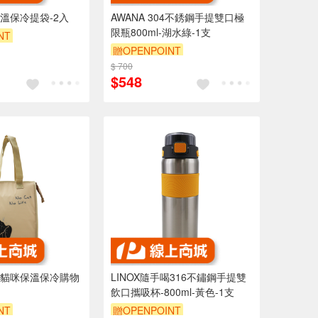
溫保冷提袋-2入
AWANA 304不銹鋼手提雙口極
限瓶800ml-湖水綠-1支
NT
贈OPENPOINT
$ 700
$548
貓咪保溫保冷購物
LINOX隨手喝316不鏽鋼手提雙
飲口攜吸杯-800ml-黃色-1支
NT
贈OPENPOINT