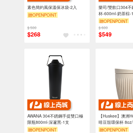
素色簡約風保溫保冰袋-2入
樂司/雙飲口304
杯-600ml-奶茶棕-
贈OPENPOINT
贈OPENPOINT
$ 500
$ 600
$268
$549
AWANA 304不銹鋼手提雙口極
【Huskee】澳洲Hu
限瓶800ml-深邃黑-1支
啡豆殼環保杯 8oz/ 
16oz(附杯蓋)｜
贈OPENPOINT
贈OPENPOINT