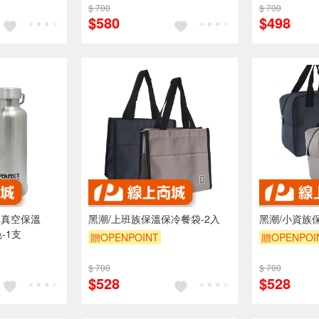
$ 700
$ 700
$580
$498
16真空保溫
黑潮/上班族保溫保冷餐袋-2入
黑潮/小資族
色-1支
贈OPENPOINT
贈OPENPOI
$ 700
$ 700
$528
$528