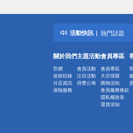
偏遠地區配
詐騙網頁！
得獎公告
活動快訊
熱門話題
銀行優惠
偏遠地區配
關於我們
主題活動
會員專區
詐騙網頁！
官網
會員活動
會員專區
促銷目錄
注目活動
大宗採購
分店資訊
得獎公佈
購物須知
保險服務
會員服務條款
隱私權政策
退貨須知