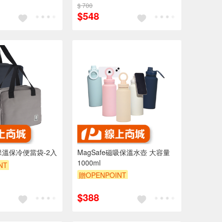
$ 700
$548
保溫保冷便當袋-2入
MagSafe磁吸保溫水壺 大容量
1000ml
NT
贈OPENPOINT
$388