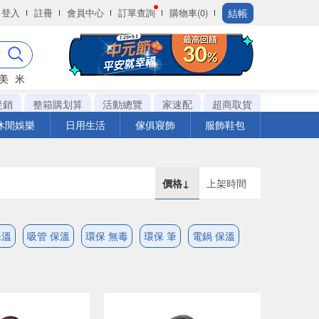
結帳
登入
註冊
會員中心
訂單查詢
購物車(0)
美
米
促銷
整箱購划算
活動總覽
家速配
超商取貨
休閒娛樂
日用生活
傢俱寢飾
服飾鞋包
價格↓
上架時間
保溫
吸管 保溫
環保 無毒
環保 筆
電鍋 保溫