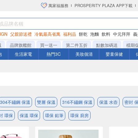
萬家福服務
PROSPERITY PLAZA APP下載
IGN
父親節送禮
冷氣最高省萬
福利品
餅乾
泡麵
飲料
中元拜拜
義
洋芋片
城
品牌旗艦館
買一送一
第二件五折
點數加碼送
檔期
泡
生活家電
熱門3C
美妝個清
嬰童保健
304不鏽鋼 保溫
雙層 保溫
316不鏽鋼 保溫
保溫 水壺
密封 
封 環保
保溫 環保
環保 鉛筆
環保 廚房