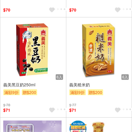
$70
$70
6入
6入
義美黑豆奶250ml
義美糙米奶
滿額9折
贈$200
滿額9折
贈$200
$ 78
$ 77
$71
$71