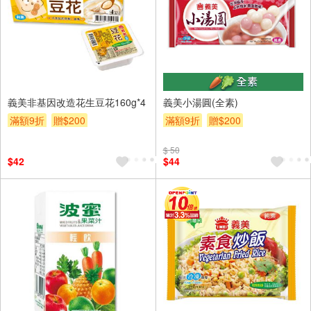
義美非基因改造花生豆花160g*4
義美小湯圓(全素)
滿額9折
贈$200
滿額9折
贈$200
$ 50
$42
$44