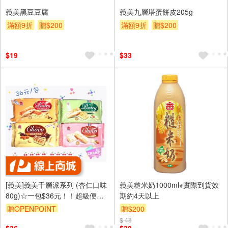
義美黑豆豆腐
義美九層塔蛋餅皮205g
滿額9折
贈$200
滿額9折
贈$200
$19
$33
[義美]義美千層派系列 (杏仁口味
義美糙米奶1000ml※實際到貨效
80g)☆一包$36元！！超級便宜
期約4天以上
👍
贈OPENPOINT
贈$200
$ 48