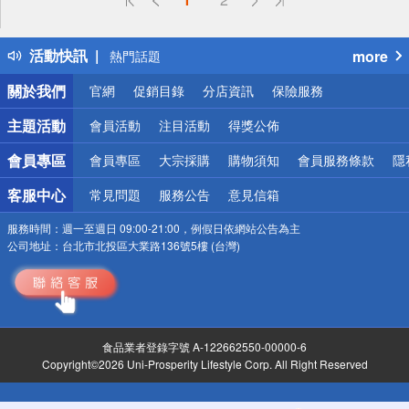
詐騙網頁！請小心！
得獎公告
活動快訊
more
熱門話題
銀行優惠
關於我們
官網
促銷目錄
分店資訊
保險服務
偏遠地區配送
詐騙網頁！請小心！
主題活動
會員活動
注目活動
得獎公佈
會員專區
會員專區
大宗採購
購物須知
會員服務條款
隱
客服中心
常見問題
服務公告
意見信箱
服務時間：
週一至週日 09:00-21:00，例假日依網站公告為主
公司地址：
台北市北投區大業路136號5樓 (台灣)
食品業者登錄字號 A-122662550-00000-6
Copyright©2026 Uni-Prosperity Lifestyle Corp. All Right Reserved