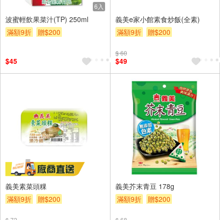
6入
波蜜輕飲果菜汁(TP) 250ml
義美e家小館素食炒飯(全素)
滿額9折
贈$200
滿額9折
贈$200
$ 60
$45
$49
義美素菜頭粿
義美芥末青豆 178g
滿額9折
贈$200
滿額9折
贈$200
$ 72
$ 68