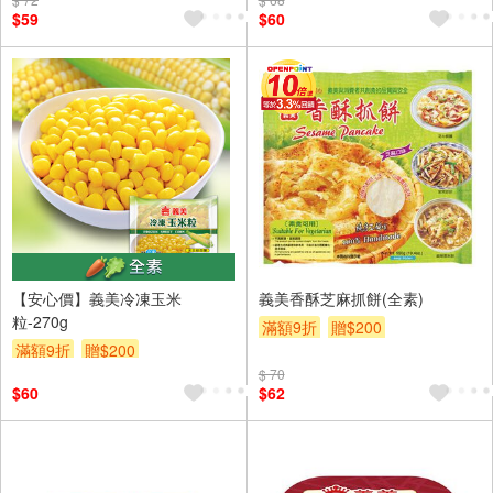
$59
$60
【安心價】義美冷凍玉米
義美香酥芝麻抓餅(全素)
粒-270g
滿額9折
贈$200
滿額9折
贈$200
$ 70
$60
$62