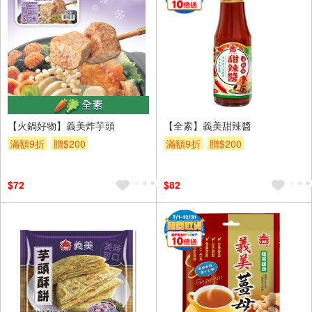
【火鍋好物】義美炸芋頭
【全素】義美甜辣醬
滿額9折
贈$200
滿額9折
贈$200
$72
$82