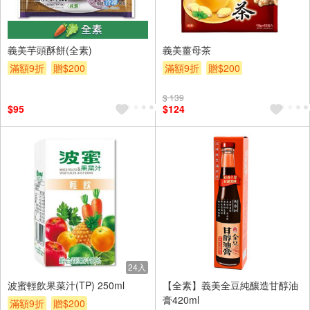
義美芋頭酥餅(全素)
義美薑母茶
滿額9折
贈$200
滿額9折
贈$200
$ 139
$95
$124
24入
波蜜輕飲果菜汁(TP) 250ml
【全素】義美全豆純釀造甘醇油
膏420ml
滿額9折
贈$200