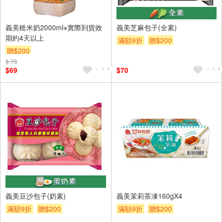
義美糙米奶2000ml※實際到貨效
義美芝麻包子(全素)
期約4天以上
滿額9折
贈$200
贈$200
$ 76
$69
$70
義美豆沙包子(奶素)
義美茉莉茶凍160gX4
滿額9折
贈$200
滿額9折
贈$200