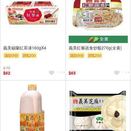
義美錫蘭紅茶凍160gX4
義美紅藜蔬食炒飯270g(全素)
滿額9折
贈$200
滿額9折
贈$200
$ 72
$62
$65