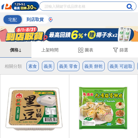
宅配
到店取貨
價格↓
上架時間
圖表
篩選
相關分類
素食
義美
義美 零食
義美 餅乾
義美 可超取