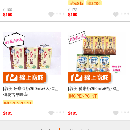
滿額9折
贈$200
$ 199
$ 172
$159
$169
[義美]研磨豆奶250mlx6入x3組
[義美]糙米奶250mlx6瓶x3組
傳統古早味👍
贈OPENPOINT
贈OPENPOINT
$195
$195
偏遠地區配送
1
2