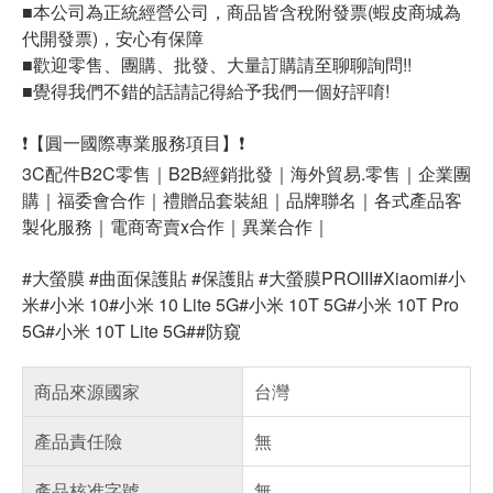
■本公司為正統經營公司，商品皆含稅附發票(蝦皮商城為
代開發票)，安心有保障
■歡迎零售、團購、批發、大量訂購請至聊聊詢問!!
■覺得我們不錯的話請記得給予我們一個好評唷!
❗【圓一國際專業服務項目】❗
3C配件B2C零售｜B2B經銷批發｜海外貿易.零售｜企業團
購｜福委會合作｜禮贈品套裝組｜品牌聯名｜各式產品客
製化服務｜電商寄賣x合作｜異業合作｜
#大螢膜 #曲面保護貼 #保護貼 #大螢膜PROIII#Xiaomi#小
米#小米 10#小米 10 Lite 5G#小米 10T 5G#小米 10T Pro
5G#小米 10T Lite 5G##防窺
商品來源國家
台灣
產品責任險
無
產品核准字號
無