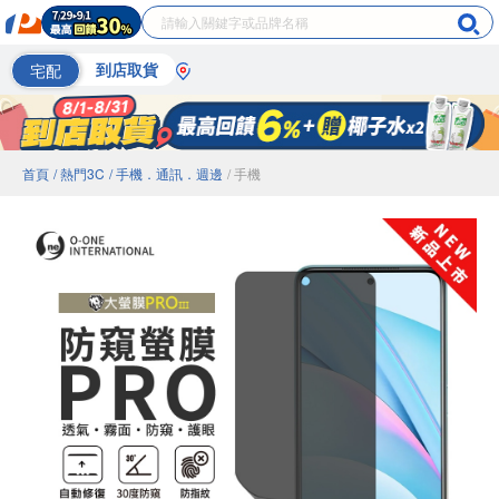
宅配
到店取貨
首頁
/ 熱門3C
/ 手機．通訊．週邊
/ 手機