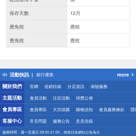
保存天數
12月
應免稅
應稅
應免稅
應稅
偏遠地區配送
詐騙網頁！請小心！
得獎公告
熱門話題
活動快訊
more
銀行優惠
偏遠地區配送
關於我們
官網
促銷目錄
分店資訊
保險服務
詐騙網頁！請小心！
主題活動
會員活動
注目活動
得獎公佈
會員專區
會員專區
大宗採購
購物須知
會員服務條款
隱
客服中心
常見問題
服務公告
意見信箱
服務時間：
週一至週日 09:00-21:00，例假日依網站公告為主