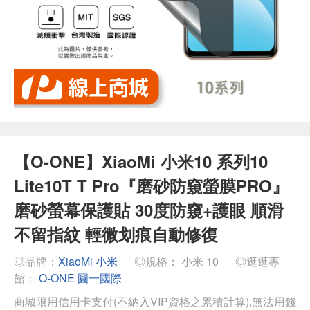
【O-ONE】XiaoMi 小米10 系列10
Lite10T T Pro『磨砂防窺螢膜PRO』
磨砂螢幕保護貼 30度防窺+護眼 順滑
不留指紋 輕微划痕自動修復
◎品牌：
XiaoMi 小米
◎規格： 小米 10
◎逛逛專
館：
O-ONE 圓一國際
商城限用信用卡支付(不納入VIP資格之累積計算),無法用錢