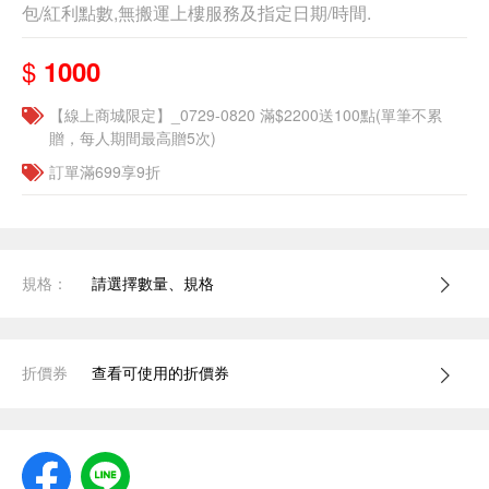
包/紅利點數,無搬運上樓服務及指定日期/時間.
$
1000
【線上商城限定】_0729-0820 滿$2200送100點(單筆不累
贈，每人期間最高贈5次)
訂單滿699享9折
規格：
請選擇數量、規格
折價券
查看可使用的折價券