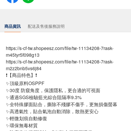
商品資訊
配送及售後服務說明
https://s-cf-tw.shopeesz.com/file/tw-11134208-7rask-
m45tyr5f098g13
https://s-cf-tw.shopeesz.com/file/tw-11134208-7rask-
m2z2bnb5vs6j84
❗【商品特色】❗
✨頂級原料OSPPF
✨30度 防窺角度，保護隱私，更合適的可視面
✨通過SGS檢驗藍光綜合阻隔率9.3%
✨全特殊膠面貼合，撕除不殘膠不傷手，更無損傷螢幕
✨高透氣性，貼合氣泡自動消除，散熱更安心
✨輕微划痕自動修復
✨環保無毒材質