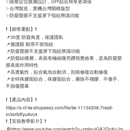
✨除塵定位膜層設計，DIY貼合簡單更環保
✨台灣製造，實機台灣開模版型
✨防窺螢膜不支援屏下指紋辨識功能
❗【銷售重點】❗
📌30度 防窺角度，保護隱私
📌微護眼 順滑不留指紋
📌防窺螢膜不支援屏下指紋辨識功能
📌防窺結構層，表面有極細微亮鑽視覺效果，是為防窺螢
膜表面作用特性
📌高透氣性，貼合氣泡自動消，刮痕修復自動修復
📌全特殊膠面貼合，殊膠面貼合，撕除不殘膠、不傷手、
不損傷螢幕
❗【產品內容】❗
https://s-cf-tw.shopeesz.com/file/tw-11134208-7ras8-
m3eribffyu6vc4
❗【安裝教學影片】❗
🔎https://www.youtube.com/watch?v=zs9ouiGA7Gc&t=2s