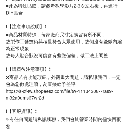
■此為特殊貼膜，請參考教學影片2-3次左右後，再進行
DIY貼合
❗【注意事項說明】❗
■商品材質特殊，每家廠商尺寸定義皆有所不同，
故製作工藝技術與考量符合大眾使用，故側邊有些微內縮
為正常現象
故每人貼合狀況可能會有些微偏差，做工法上調整
❗【購買後注意事項】❗
❌商品若有功能瑕疵，外觀重大問題，請私訊我們，一定
會為您做處理唷，勿直接給予差評
https://s-cf-tw.shopeesz.com/file/tw-11134208-7ras9-
m32a0ums67wr2d
❗【客服資訊】❗
✨有任何問題請私訊聊聊，我們會於營業時間內儘快回覆
您