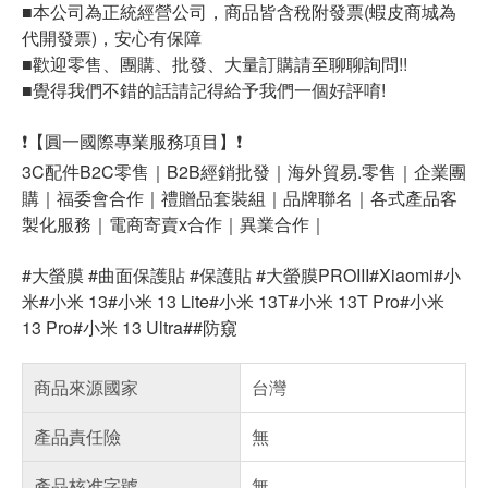
■本公司為正統經營公司，商品皆含稅附發票(蝦皮商城為
代開發票)，安心有保障
■歡迎零售、團購、批發、大量訂購請至聊聊詢問!!
■覺得我們不錯的話請記得給予我們一個好評唷!
❗【圓一國際專業服務項目】❗
3C配件B2C零售｜B2B經銷批發｜海外貿易.零售｜企業團
購｜福委會合作｜禮贈品套裝組｜品牌聯名｜各式產品客
製化服務｜電商寄賣x合作｜異業合作｜
#大螢膜 #曲面保護貼 #保護貼 #大螢膜PROIII#Xiaomi#小
米#小米 13#小米 13 Lite#小米 13T#小米 13T Pro#小米
13 Pro#小米 13 Ultra##防窺
商品來源國家
台灣
產品責任險
無
產品核准字號
無