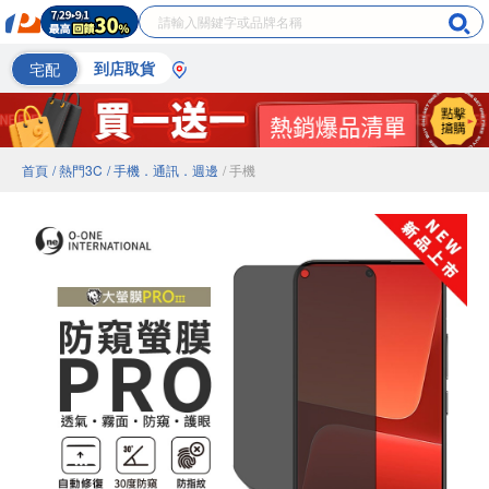
宅配
到店取貨
首頁
/ 熱門3C
/ 手機．通訊．週邊
/ 手機