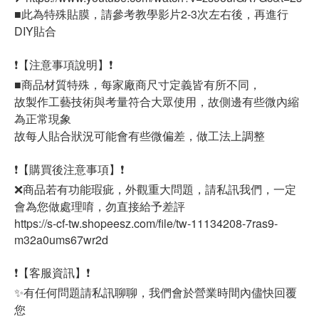
■此為特殊貼膜，請參考教學影片2-3次左右後，再進行
DIY貼合
❗【注意事項說明】❗
■商品材質特殊，每家廠商尺寸定義皆有所不同，
故製作工藝技術與考量符合大眾使用，故側邊有些微內縮
為正常現象
故每人貼合狀況可能會有些微偏差，做工法上調整
❗【購買後注意事項】❗
❌商品若有功能瑕疵，外觀重大問題，請私訊我們，一定
會為您做處理唷，勿直接給予差評
https://s-cf-tw.shopeesz.com/file/tw-11134208-7ras9-
m32a0ums67wr2d
❗【客服資訊】❗
✨有任何問題請私訊聊聊，我們會於營業時間內儘快回覆
您