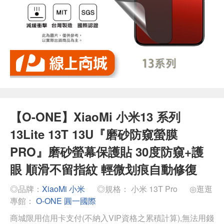
【O-ONE】XiaoMi 小米13 系列
13Lite 13T 13U『磨砂防窺螢膜
PRO』磨砂螢幕保護貼 30度防窺+護
眼 順滑不留指紋 輕微划痕自動修復
◎品牌：
XiaoMi 小米
◎規格： 小米 13T Pro
◎逛逛
專館：
O-ONE 圓一國際
商城限用信用卡支付(不納入VIP資格之累積計算),無法用錢