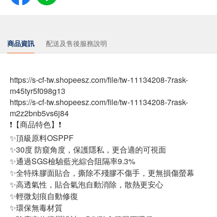
商品資訊
配送及售後服務說明
https://s-cf-tw.shopeesz.com/file/tw-11134208-7rask-
m45tyr5f098g13
https://s-cf-tw.shopeesz.com/file/tw-11134208-7rask-
m2z2bnb5vs6j84
❗【商品特色】❗
✨頂級原料OSPPF
✨30度 防窺角度，保護隱私，更合適的可視面
✨通過SGS檢驗藍光綜合阻隔率9.3%
✨全特殊膠面貼合，撕除不殘膠不傷手，更無損傷螢幕
✨高透氣性，貼合氣泡自動消除，散熱更安心
✨輕微划痕自動修復
✨環保無毒材質