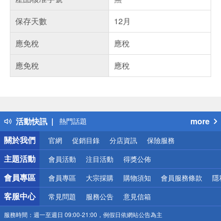
保存天數
12月
應免稅
應稅
應免稅
應稅
偏遠地區配送
詐騙網頁！請小心！
得獎公告
活動快訊
more
熱門話題
銀行優惠
關於我們
官網
促銷目錄
分店資訊
保險服務
偏遠地區配送
詐騙網頁！請小心！
主題活動
會員活動
注目活動
得獎公佈
會員專區
會員專區
大宗採購
購物須知
會員服務條款
隱
客服中心
常見問題
服務公告
意見信箱
服務時間：
週一至週日 09:00-21:00，例假日依網站公告為主