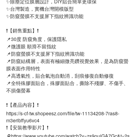
✨除塵定位膜層設計，DIY貼合簡單更環保
✨台灣製造，實機台灣開模版型
✨防窺螢膜不支援屏下指紋辨識功能
❗【銷售重點】❗
📌30度 防窺角度，保護隱私
📌微護眼 順滑不留指紋
📌防窺螢膜不支援屏下指紋辨識功能
📌防窺結構層，表面有極細微亮鑽視覺效果，是為防窺螢
膜表面作用特性
📌高透氣性，貼合氣泡自動消，刮痕修復自動修復
📌全特殊膠面貼合，殊膠面貼合，撕除不殘膠、不傷手、
不損傷螢幕
❗【產品內容】❗
https://s-cf-tw.shopeesz.com/file/tw-11134208-7ras8-
m3eribffyu6vc4
❗【安裝教學影片】❗
🔎https://www.youtube.com/watch?v=zs9ouiGA7Gc&t=2s