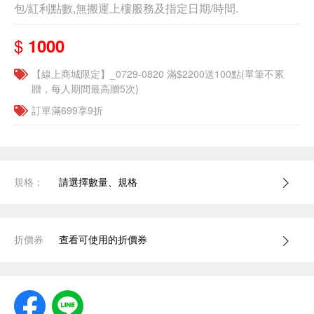
包/紅利點數,無搬運上樓服務及指定日期/時間.
$
1000
【線上商城限定】_0729-0820 滿$2200送100點(單筆不累
贈，每人期間最高贈5次)
訂單滿699享9折
規格：
請選擇數量、規格
折價券
查看可使用的折價券